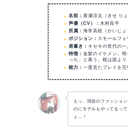
名前：
黄瀬涼太（きせ り
声優（CV）：
木村良平
所属：
海常高校（かいじょ
ポジション：
スモールフォ
肩書き：
キセキの世代の一
特徴：
金髪のイケメン。明
っち」と慕う。根は誰より
能力：
一度見たプレイを完
えっ、現役のファッション
のにモデルもやってるって
ょ…！
リョウコ