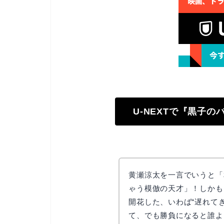
U-NEXTで『黒子
黄瀬涼太を一言でいうと「
ゃう模倣の天才」！しかも
開花した、いわば“遅れて
て、でも勝負になると誰よ