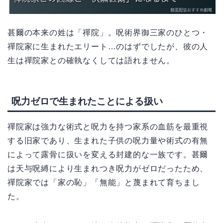
甚爾の本来の姓は「禪院」。呪術界御三家のひとつ・
禪院家に生まれたエリート…のはずでしたが、彼の人
生は禪院家との確執なくしては語れません。
呪力ゼロで生まれたことによる扱い
禪院家は強力な術式と呪力を持つ家系の血筋を最重視
する旧家であり、生まれた子供の呪力量や術式の有無
によって露骨に扱いを変える封建的な一族です。甚爾
は天与呪縛により生まれつき呪力がゼロだったため、
禪院家では「家の恥」「無能」と蔑まれて育ちまし
た。