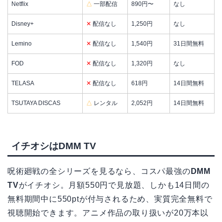
Netflix
△
一部配信
890円〜
なし
Disney+
✕
配信なし
1,250円
なし
Lemino
✕
配信なし
1,540円
31日間無料
FOD
✕
配信なし
1,320円
なし
TELASA
✕
配信なし
618円
14日間無料
TSUTAYA DISCAS
△
レンタル
2,052円
14日間無料
イチオシはDMM TV
呪術廻戦の全シリーズを見るなら、コスパ最強の
DMM
TV
がイチオシ。月額550円で見放題、しかも14日間の
無料期間中に550ptが付与されるため、実質完全無料で
視聴開始できます。アニメ作品の取り扱いが20万本以