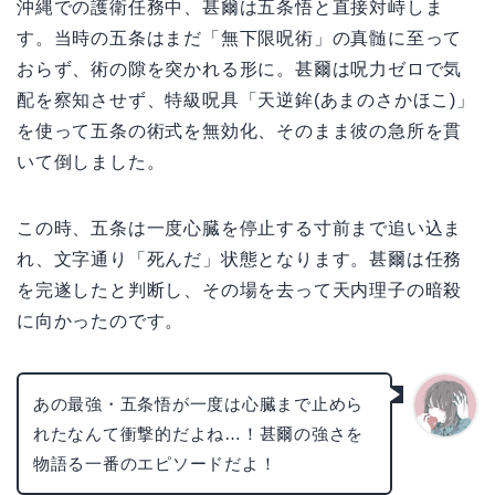
沖縄での護衛任務中、甚爾は五条悟と直接対峙しま
す。当時の五条はまだ「無下限呪術」の真髄に至って
おらず、術の隙を突かれる形に。甚爾は呪力ゼロで気
配を察知させず、特級呪具「天逆鉾(あまのさかほこ)」
を使って五条の術式を無効化、そのまま彼の急所を貫
いて倒しました。
この時、五条は一度心臓を停止する寸前まで追い込ま
れ、文字通り「死んだ」状態となります。甚爾は任務
を完遂したと判断し、その場を去って天内理子の暗殺
に向かったのです。
あの最強・五条悟が一度は心臓まで止めら
れたなんて衝撃的だよね…！甚爾の強さを
かえで
物語る一番のエピソードだよ！