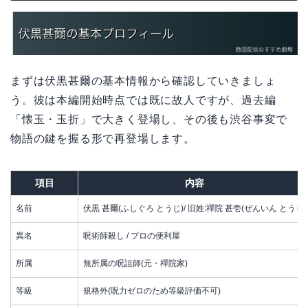
まずは伏黒甚爾の基本情報から確認していきましょ
う。彼は本編開始時点では既に故人ですが、過去編
「懐玉・玉折」で大きく登場し、その後も渋谷事変で
物語の鍵を握る形で再登場します。
項目
内容
名前
伏黒 甚爾(ふしぐろ とうじ)/ 旧姓:禪院 甚壱(ぜんいん とうじ)
異名
呪術師殺し / プロの便利屋
所属
無所属の呪詛師(元・禪院家)
等級
規格外(呪力ゼロのため等級評価不可)