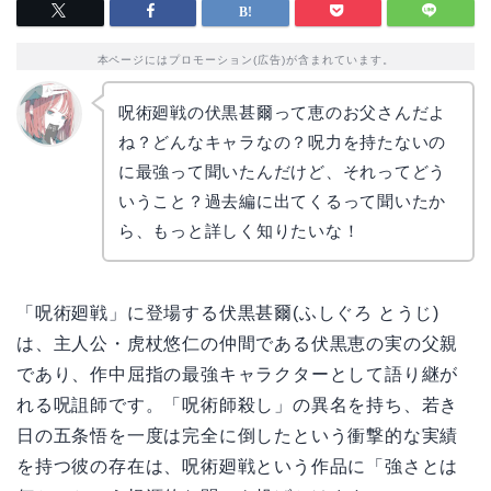
本ページにはプロモーション(広告)が含まれています。
呪術廻戦の伏黒甚爾って恵のお父さんだよ
ね？どんなキャラなの？呪力を持たないの
リョウ
コ
に最強って聞いたんだけど、それってどう
いうこと？過去編に出てくるって聞いたか
ら、もっと詳しく知りたいな！
「呪術廻戦」に登場する伏黒甚爾(ふしぐろ とうじ)
は、主人公・虎杖悠仁の仲間である伏黒恵の実の父親
であり、作中屈指の最強キャラクターとして語り継が
れる呪詛師です。「呪術師殺し」の異名を持ち、若き
日の五条悟を一度は完全に倒したという衝撃的な実績
を持つ彼の存在は、呪術廻戦という作品に「強さとは