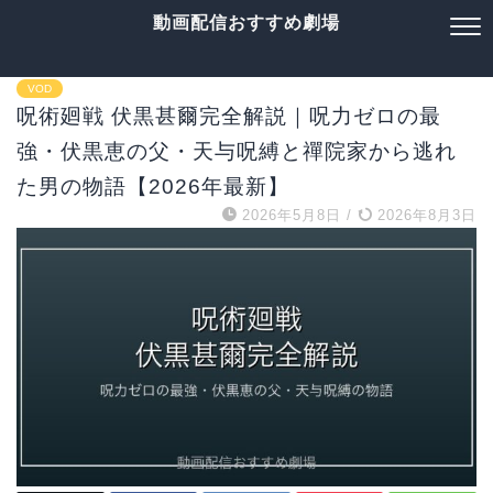
動画配信おすすめ劇場
VOD
呪術廻戦 伏黒甚爾完全解説｜呪力ゼロの最
強・伏黒恵の父・天与呪縛と禪院家から逃れ
た男の物語【2026年最新】
2026年5月8日
/
2026年8月3日