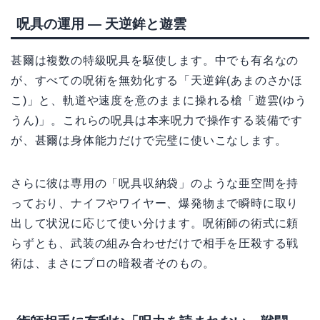
呪具の運用 — 天逆鉾と遊雲
甚爾は複数の特級呪具を駆使します。中でも有名なの
が、すべての呪術を無効化する「天逆鉾(あまのさかほ
こ)」と、軌道や速度を意のままに操れる槍「遊雲(ゆう
うん)」。これらの呪具は本来呪力で操作する装備です
が、甚爾は身体能力だけで完璧に使いこなします。
さらに彼は専用の「呪具収納袋」のような亜空間を持
っており、ナイフやワイヤー、爆発物まで瞬時に取り
出して状況に応じて使い分けます。呪術師の術式に頼
らずとも、武装の組み合わせだけで相手を圧殺する戦
術は、まさにプロの暗殺者そのもの。