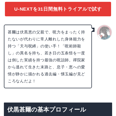
U-NEXTを31日間無料トライアルで試す
甚爾は伏黒恵の父親で、呪力をまったく持
たないが代わりに常人離れした身体能力を
かえで
持つ「天与呪縛」の使い手！「呪術師殺
し」の異名を持ち、若き日の五条悟を一度
は倒した実績を持つ最強の呪詛師。禪院家
から逃れて生きた末路と、息子・恵への愛
情が静かに描かれる過去編・懐玉編が見ど
ころなんだよ！
伏黒甚爾の基本プロフィール