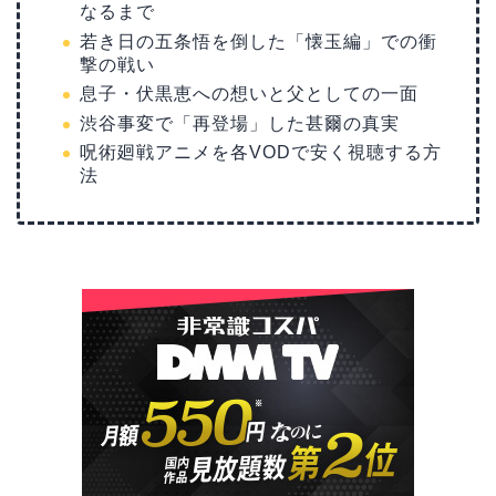
なるまで
若き日の五条悟を倒した「懐玉編」での衝
撃の戦い
息子・伏黒恵への想いと父としての一面
渋谷事変で「再登場」した甚爾の真実
呪術廻戦アニメを各VODで安く視聴する方
法