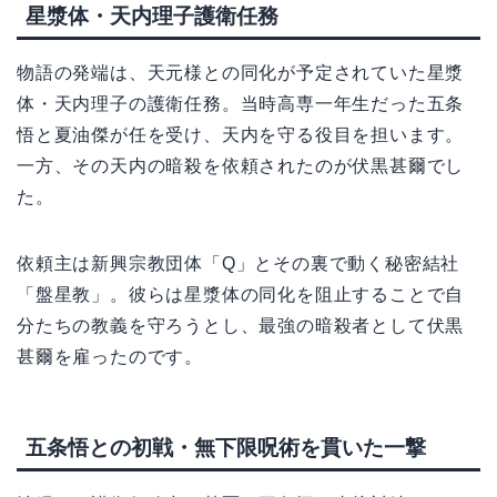
星漿体・天内理子護衛任務
物語の発端は、天元様との同化が予定されていた星漿
体・天内理子の護衛任務。当時高専一年生だった五条
悟と夏油傑が任を受け、天内を守る役目を担います。
一方、その天内の暗殺を依頼されたのが伏黒甚爾でし
た。
依頼主は新興宗教団体「Q」とその裏で動く秘密結社
「盤星教」。彼らは星漿体の同化を阻止することで自
分たちの教義を守ろうとし、最強の暗殺者として伏黒
甚爾を雇ったのです。
五条悟との初戦・無下限呪術を貫いた一撃