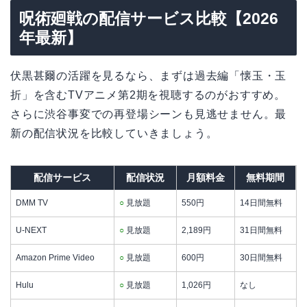
呪術廻戦の配信サービス比較【2026
年最新】
伏黒甚爾の活躍を見るなら、まずは過去編「懐玉・玉
折」を含むTVアニメ第2期を視聴するのがおすすめ。
さらに渋谷事変での再登場シーンも見逃せません。最
新の配信状況を比較していきましょう。
配信サービス
配信状況
月額料金
無料期間
DMM TV
○
見放題
550円
14日間無料
U-NEXT
○
見放題
2,189円
31日間無料
Amazon Prime Video
○
見放題
600円
30日間無料
Hulu
○
見放題
1,026円
なし