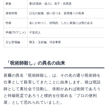
家族
妻(伏黒姓・故人)、息子・伏黒恵
身体特徴
口元の縦傷、鋭い目つき、筋骨隆々の長身
性格
金にがめつく、好戦的、しかし家族には情がある
声優(TVアニメ)
子安武人
主な登場編
懐玉・玉折編、渋谷事変
「呪術師殺し」の異名の由来
甚爾の異名「呪術師殺し」は、その名の通り呪術師を
仕事として殺害してきたことに由来します。彼は呪詛
師として裏社会で活動し、依頼があれば術師であろう
と特級呪霊であろうと標的を仕留める「プロの便利
屋」として恐れられていました。