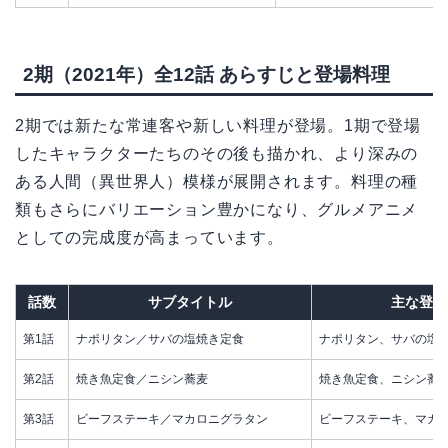
2期（2021年）全12話 あらすじと登場料理
2期では新たな常連客や新しい料理が登場。1期で登場
したキャラクターたちのその後も描かれ、より深みの
ある人間（異世界人）模様が展開されます。料理の種
類もさらにバリエーション豊かになり、グルメアニメ
としての完成度が高まっています。
話数
サブタイトル
主な登場
第1話
ナポリタン／サバの塩焼き定食
ナポリタン、サバの塩
第2話
焼き魚定食／ニシン蕎麦
焼き魚定食、ニシン蕎
第3話
ビーフステーキ／マカロニグラタン
ビーフステーキ、マカ