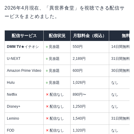
2026年4月現在、「異世界食堂」を視聴できる配信サ
ービスをまとめました。
配信サービス
配信状況
月額料金（税込）
無料
DMM TV
★イチオシ
○
見放題
550円
14日間無料
U-NEXT
○
見放題
2,189円
31日間無料 / 
Amazon Prime Video
○
見放題
600円
30日間無料
Hulu
○
見放題
1,026円
なし
Netflix
✕
配信なし
890円〜
なし
Disney+
✕
配信なし
1,250円
なし
Lemino
✕
配信なし
1,540円
31日間無料
FOD
✕
配信なし
1,320円
なし