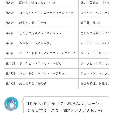
第4話
豚の生姜焼き／冷やし中華
豚の生姜焼き、冷やし
第5話
ロールキャベツ／スパゲティボロネーゼ
ロールキャベツ、ボロ
第6話
親子丼／天ぷら定食
親子丼、天ぷら
第7話
とんかつ定食／ライスオムレツ
とんかつ定食、ライス
第8話
カルボナーラ／茶碗蒸し
カルボナーラ、茶碗蒸
第9話
シーフードドリア／カニクリームコロッケ
シーフードドリア、カ
第10話
ポークビーンズ／カレーうどん
ポークビーンズ、カレ
第11話
ショートケーキ／クレームブリュレ
ショートケーキ、クレ
第12話
おせち料理／お雑煮
おせち料理、お雑煮、
1期から2期にかけて、料理のバリエーショ
ンが日本食・洋食・麺類とどんどん広がっ