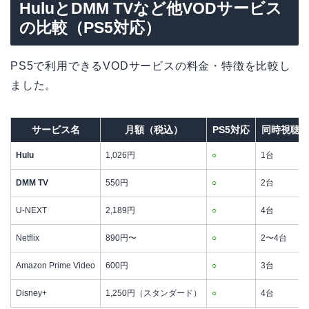
HuluとDMM TVなど他VODサービス
の比較（PS5対応）
PS5で利用できるVODサービスの料金・特徴を比較し
ました。
サービス名
月額（税込）
PS5対応
同時視聴
Hulu
1,026円
○
1台
DMM TV
550円
○
2台
U-NEXT
2,189円
○
4台
Netflix
890円〜
○
2〜4台
Amazon Prime Video
600円
○
3台
Disney+
1,250円（スタンダード）
○
4台