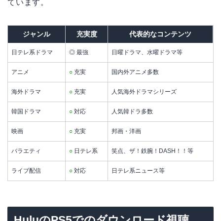
ています。
ジャンル
充実度
代表的なコンテンツ
日テレ系ドラマ
◎ 最強
日曜ドラマ、水曜ドラマ等
アニメ
○
充実
国内外アニメ多数
海外ドラマ
○
充実
人気海外ドラマシリーズ
韓国ドラマ
○
対応
人気韓ドラ多数
映画
○
充実
邦画・洋画
バラエティ
○
日テレ系
笑点、ザ！鉄腕！DASH！！等
ライブ配信
○
対応
日テレ系ニュース等
HuluのPS5でのダウンロード視聴