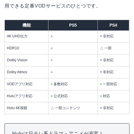
用できる定番VODサービスのひとつです。
機能
PS5
PS4
4K UHD出力
○
× 非対応
HDR10
○
△ 一部
Dolby Vision
○
× 非対応
Dolby Atmos
○
× 非対応
VODアプリ対応
○
多数対応
○
一部対応
Huluアプリ対応
○
公式対応
○
対応
Hulu 4K視聴
△ 一部コンテンツ
× 非対応
Huluは日テレ系ドラマ・アニメが充実！