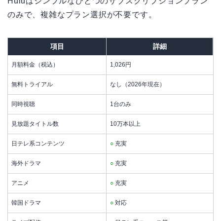
Huluはシンプルなひとつのサブスクリプションプラン
のみで、複雑なプラン選択が不要です。
項目
詳細
月額料金（税込）
1,026円
無料トライアル
なし（2026年現在）
同時視聴
1台のみ
見放題タイトル数
10万本以上
日テレ系コンテンツ
○
充実
海外ドラマ
○
充実
アニメ
○
充実
韓国ドラマ
○
対応