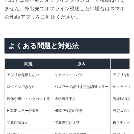
PS5では基本的にオフラインダウンロード視聴は行え
ません。外出先でオフライン視聴したい場合はスマホ
のHuluアプリをご利用ください。
よくある問題と対処法
問題
原因
アプリが起動しない
キャッシュ・バグ
アプリを削除
ログインできない
パスワード誤りまたは認証エラー
Huluサイ
映像が粗い・カクカクする
通信速度不足
有線LAN接続
HDCPエラーが出る
HDCP設定の問題
設定→スクリ
字幕が出ない
字幕設定がオフ
再生中に十