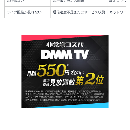
音が出ない
音声出力設定の問題
設定→サウ
ライブ配信が見れない
通信速度不足またはサービス状態
ネットワーク