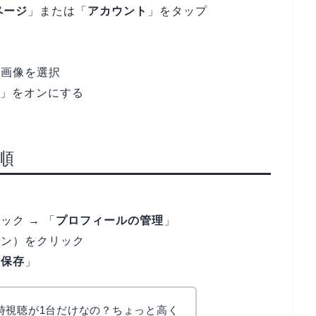
ページ
」または「
アカウント
」をタップ
ン画像を選択
」をオンにする
順
ク → 「
プロフィールの管理
」
コン）をクリック
「
保存
」
で同時視聴が1台だけなの？ちょっと高く