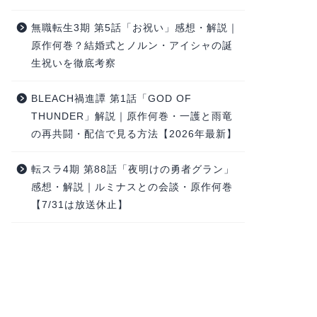
無職転生3期 第5話「お祝い」感想・解説｜
原作何巻？結婚式とノルン・アイシャの誕
生祝いを徹底考察
BLEACH禍進譚 第1話「GOD OF
THUNDER」解説｜原作何巻・一護と雨竜
の再共闘・配信で見る方法【2026年最新】
転スラ4期 第88話「夜明けの勇者グラン」
感想・解説｜ルミナスとの会談・原作何巻
【7/31は放送休止】