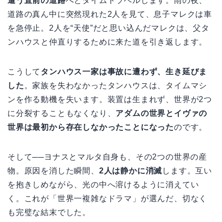
遭う直前の道路
へとタイムトラベルします。雨の夜、
道路の真ん中に突然現れた2人を見て、息子マレクは車
を急停止。2人を“天使”だと思い込んだマレクは、父タ
ンハウスと仲直りするために来た道を引き返します。
こうして
タンハウス一家は事故に遭わず、生き延びま
した
。家族を失わなかったタンハウスは、タイムマシ
ンを作る動機を失います。装置は生まれず、世界が2つ
に分裂することもなくなり、
アダムの世界とイヴァの
世界は最初から存在しなかったことになった
のです。
そして──ヨナスとマルタ自身も、その2つの世界の産
物。原因を消した瞬間、
2人は静かに消滅
します。互い
を抱きしめながら、光の中へ溶けるように消えてい
く。これが「世界一複雑なドラマ」が選んだ、切なく
も完璧な結末でした。