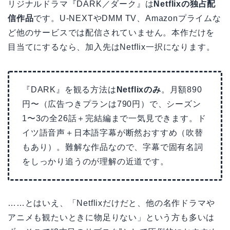
リジナルドラマ『DARK／ダーク』は
Netflixの独占配
信作品
です。U-NEXTやDMM TV、Amazonプライムな
ど他のサービスでは配信されていません。本作だけを
目当てにするなら、加入先はNetflix一択になります。
『DARK』を観る方法は
Netflixのみ
。月額890
円〜（広告つきプランは790円）で、シーズン
1〜3の全26話＋完結編まで一気見できます。ド
イツ語音声＋日本語字幕が断然おすすめ（吹替
もあり）。難解な作品なので、字幕で固有名詞
をしっかり追うのが理解の近道です。
……とはいえ、「Netflixだけだと、他の名作ドラマや
アニメも観たいときに物足りない」という方も多いは