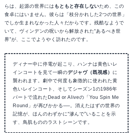
らは、起源の世界には
もともと存在しない
ため、この
食卓にはいません。彼らは「枝分かれした2つの世界」
でしか生まれなかった人々だからです。残酷なようで
いて、ヴィンデンの呪いから解放された“あるべき世
界”が、ここでようやく訪れたのです。
ディナー中に停電が起こり、ハンナは黄色いレ
インコートを見て一瞬の
デジャヴ（既視感）
に
襲われます。劇中で何度も象徴的に使われた黄
色いレインコート、そしてシーズン1の1986年
パートで流れたDead or Aliveの「You Spin Me
Round」が再びかかる──。消えたはずの世界の
記憶が、ほんのわずかに“滲んで”いることを示
す、鳥肌もののラストシーンです。