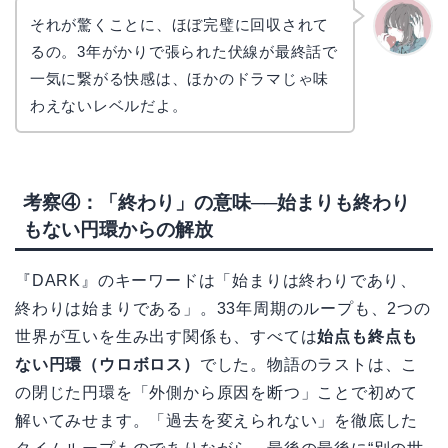
それが驚くことに、ほぼ完璧に回収されて
るの。3年がかりで張られた伏線が最終話で
かえで
一気に繋がる快感は、ほかのドラマじゃ味
わえないレベルだよ。
考察④：「終わり」の意味──始まりも終わり
もない円環からの解放
『DARK』のキーワードは「始まりは終わりであり、
終わりは始まりである」。33年周期のループも、2つの
世界が互いを生み出す関係も、すべては
始点も終点も
ない円環（ウロボロス）
でした。物語のラストは、こ
の閉じた円環を「外側から原因を断つ」ことで初めて
解いてみせます。「過去を変えられない」を徹底した