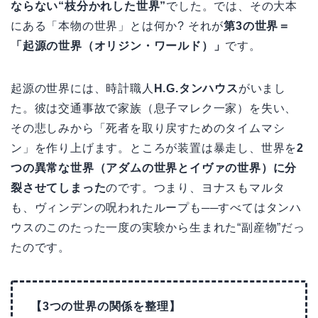
ならない“枝分かれした世界”
でした。では、その大本
にある「本物の世界」とは何か? それが
第3の世界＝
「起源の世界（オリジン・ワールド）」
です。
起源の世界には、時計職人
H.G.タンハウス
がいまし
た。彼は交通事故で家族（息子マレク一家）を失い、
その悲しみから「死者を取り戻すためのタイムマシ
ン」を作り上げます。ところが装置は暴走し、世界を
2
つの異常な世界（アダムの世界とイヴァの世界）に分
裂させてしまった
のです。つまり、ヨナスもマルタ
も、ヴィンデンの呪われたループも──すべてはタンハ
ウスのこのたった一度の実験から生まれた“副産物”だっ
たのです。
【3つの世界の関係を整理】