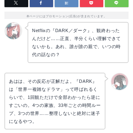
本ページにはプロモーション(広告)が含まれています。
Netflixの『DARK／ダーク』、観終わった
んだけど……正直、半分くらい理解できて
リョウ
コ
ないかも。あれ、誰が誰の親で、いつの時
代の話なの？
あはは、その反応が正解だよ。『DARK』
は「世界一複雑なドラマ」って呼ばれるく
かえで
らいで、1回観ただけで全部わかったら逆に
すごいの。4つの家族、33年ごとの時間ルー
プ、3つの世界……整理しないと絶対に迷子
になるやつ。