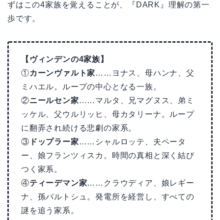
ずはこの4家族を覚えることが、『DARK』理解の第一
歩です。
【ヴィンデンの4家族】
①
カーンヴァルト家
……ヨナス、母ハンナ、父
ミハエル。ループの中心となる一族。
②
ニールセン家
……マルタ、兄マグヌス、弟ミ
ッケル、父ウルリッヒ、母カタリーナ。ループ
に翻弄され続ける悲劇の家系。
③
ドップラー家
……シャルロッテ、夫ペータ
ー、娘フランツィスカ。時間の真相と深く結び
つく家系。
④
ティーデマン家
……クラウディア、娘レギー
ナ、孫バルトシュ。発電所を経営し、すべての
謎を追う家系。