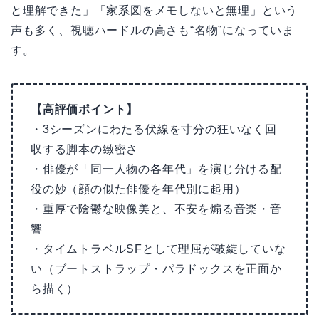
と理解できた」「家系図をメモしないと無理」という
声も多く、視聴ハードルの高さも“名物”になっていま
す。
【高評価ポイント】
・3シーズンにわたる伏線を寸分の狂いなく回
収する脚本の緻密さ
・俳優が「同一人物の各年代」を演じ分ける配
役の妙（顔の似た俳優を年代別に起用）
・重厚で陰鬱な映像美と、不安を煽る音楽・音
響
・タイムトラベルSFとして理屈が破綻していな
い（ブートストラップ・パラドックスを正面か
ら描く）