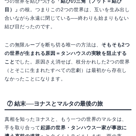
つの世界を結びつける
「結びの三角（ノット＝結び
目）」
の核。つまりこの2つの世界は、互いを生み出し
合いながら永遠に閉じている──終わりも始まりもない
結び目だったのです。
この無限ループを断ち切る唯一の方法は、
そもそも2つ
の世界が生まれる原因＝タンハウスの実験を阻止する
こと
でした。原因さえ消せば、枝分かれした2つの世界
（とそこに生まれたすべての悲劇）は最初から存在し
なかったことになります。
⑦ 結末──ヨナスとマルタの最後の旅
真相を知ったヨナスと、もう一つの世界のマルタは、
手を取り合って
起源の世界・タンハウス一家が事故に