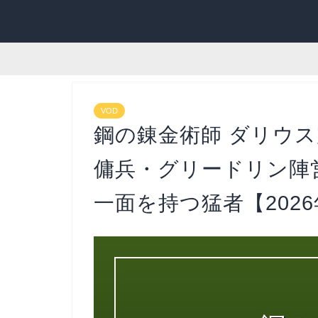
VOD
鋼の錬金術師 ダリウ
傭兵・グリードリン陣
一面を持つ猛者【202