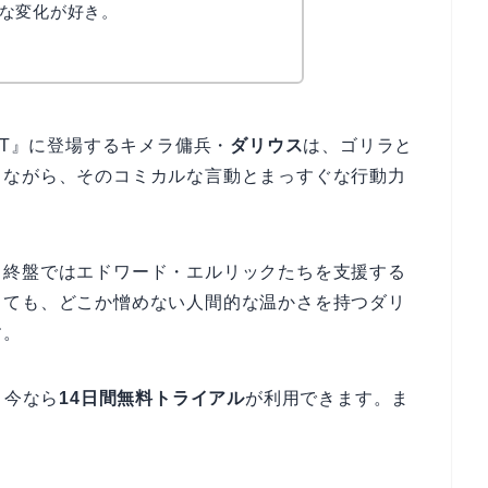
な変化が好き。
MIST』に登場するキメラ傭兵・
ダリウス
は、ゴリラと
りながら、そのコミカルな言動とまっすぐな行動力
、終盤ではエドワード・エルリックたちを支援する
くても、どこか憎めない人間的な温かさを持つダリ
す。
、今なら
14日間無料トライアル
が利用できます。ま