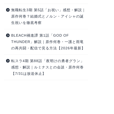
無職転生3期 第5話「お祝い」感想・解説｜
原作何巻？結婚式とノルン・アイシャの誕
生祝いを徹底考察
BLEACH禍進譚 第1話「GOD OF
THUNDER」解説｜原作何巻・一護と雨竜
の再共闘・配信で見る方法【2026年最新】
転スラ4期 第88話「夜明けの勇者グラン」
感想・解説｜ルミナスとの会談・原作何巻
【7/31は放送休止】