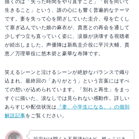
描くのは「失った時間をやり直すこと」「前を向いて
生きること」という、誰の心にも響く普遍的なテーマ
です。妻を失って心を閉ざしていた圭介、母を亡くし
て塞ぎ込んでいた娘の麻衣が、貴恵との再会を通して
少しずつ立ち直っていく姿に、涙腺が決壊する視聴者
が続出しました。声優陣は新島圭介役に平川大輔、貴
恵／万理華役に悠木碧と豪華な布陣です。
笑えるシーンと泣けるシーンが絶妙なバランスで織り
込まれ、最終回の「ありがとう」という言葉にはすべ
ての想いが込められています。「別れと再生」をまっ
すぐに描いた、涙なしでは見られない感動作。詳しい
あらすじや配信状況は
『妻、小学生になる。』の個別
解説記事
をご覧ください。
設定だけ聞くと不思議だけど、根っこにあ