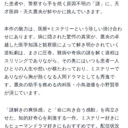
た患者や、警察すら手を焼く原因不明の「謎」に、天
才医師・天久鷹央が鮮やかに挑んでいきます。
本作の魅力は、医療×ミステリーという珍しい掛け合わ
せにあります。病に隠された驚愕の真実が、鷹央の卓
越した医学知識と観察眼によって解き明かされていく
逆転劇は、まさに圧巻。難病や奇病の謎を解く過程は
スリリングでありながら、その奥にはいつも患者一人
ひとりの人生や想いが横たわっており、ミステリーで
ありながら胸が熱くなる人間ドラマとしても秀逸で
す。鷹央の助手を務める内科医・小鳥遊優を小野賢章
が演じています。
「謎解きの爽快感」と「命に向き合う感動」を両立さ
せた、知的好奇心を刺激する一作。ミステリー好きに
もヒューマンドラマ好きにもおすすめです。配信状況