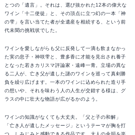
とつの「遺言」。それは、選び抜かれた12本の偉大な
ワイン「十二使徒」と、その頂点に立つ幻の一本「神
の雫」を言い当てた者が全遺産を相続する、という前
代未聞の挑戦状でした。
ワインを愛しながらも父に反発して一滴も飲まなかっ
た実の息子・神咲雫と、豊多香に才能を見出され養子
となった若きカリスマ評論家・遠峰一青。立場の異な
る二人が、亡き父が遺した謎のワインを巡って真剣勝
負を繰り広げます。一本のワインに込められた造り手
の想いや、それを味わう人の人生が交錯する様は、グ
ラスの中に壮大な物語が広がるかのよう。
ワインの知識がなくても大丈夫。「父と子の和解」
「亡き人が遺したメッセージ」というテーマが胸を打
つ、しみじみと感動できる作品です。大人の余韻を楽