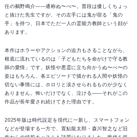
任の鵺野鳴介――通称ぬ〜べ〜。普段は優しくちょっ
と抜けた先生ですが、その左手には鬼が宿る「鬼の
手」を持つ、日本でただ一人の霊能力教師という顔が
あります。
本作はホラーやアクションの迫力もさることながら、
根底に流れているのは「子どもたちを命がけで守る教
師の愛情」です。妖怪や悪霊に立ち向かうぬ〜べ〜の
姿はもちろん、各エピソードで描かれる人間や妖怪の
切ない事情には、ホロリと涙させられるものが少なく
ありません。怖いだけでなく、泣ける――それがこの
作品が長年愛され続けてきた理由です。
2025年版は時代設定を現代に一新し、スマートフォン
などが登場する一方で、置鮎龍太郎・森川智之など旧