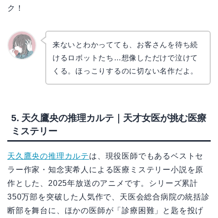
ク！
来ないとわかってても、お客さんを待ち続
けるロボットたち…想像しただけで泣けて
かえで
くる。ほっこりするのに切ない名作だよ。
5. 天久鷹央の推理カルテ｜天才女医が挑む医療
ミステリー
天久鷹央の推理カルテ
は、現役医師でもあるベストセ
ラー作家・知念実希人による医療ミステリー小説を原
作とした、2025年放送のアニメです。シリーズ累計
350万部を突破した人気作で、天医会総合病院の統括診
断部を舞台に、ほかの医師が「診療困難」と匙を投げ