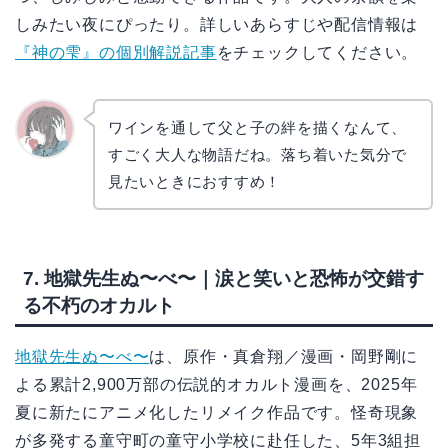
しみたい夜にぴったり。詳しいあらすじや配信情報は
『神の雫』の個別解説記事
をチェックしてください。
ワインを通して父と子の絆を描くなんて、
すごく大人な物語だね。落ち着いた気分で
かえで
見たいときにおすすめ！
7. 地獄先生ぬ〜べ〜｜涙と笑いと恐怖が交錯す
る不朽のオカルト
地獄先生ぬ〜べ〜
は、原作・真倉翔／漫画・岡野剛に
よる累計2,900万部の伝説的オカルト漫画を、2025年
夏に新たにアニメ化したリメイク作品です。怪奇現象
が多発する童守町の童守小学校に赴任した、5年3組担