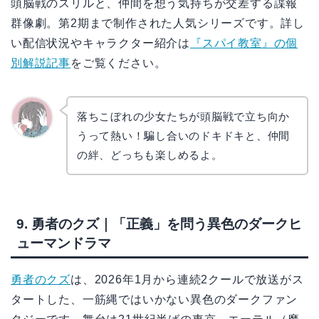
頭脳戦のスリルと、仲間を想う気持ちが交差する諜報
群像劇。第2期まで制作された人気シリーズです。詳し
い配信状況やキャラクター紹介は
『スパイ教室』の個
別解説記事
をご覧ください。
落ちこぼれの少女たちが頭脳戦で立ち向か
うって熱い！騙し合いのドキドキと、仲間
かえで
の絆、どっちも楽しめるよ。
9. 勇者のクズ｜「正義」を問う異色のダークヒ
ューマンドラマ
勇者のクズ
は、2026年1月から連続2クールで放送がス
タートした、一筋縄ではいかない異色のダークファン