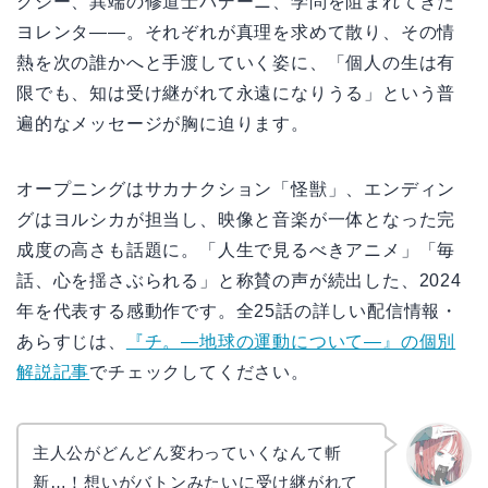
クジー、異端の修道士バデーニ、学問を阻まれてきた
ヨレンタ――。それぞれが真理を求めて散り、その情
熱を次の誰かへと手渡していく姿に、「個人の生は有
限でも、知は受け継がれて永遠になりうる」という普
遍的なメッセージが胸に迫ります。
オープニングはサカナクション「怪獣」、エンディン
グはヨルシカが担当し、映像と音楽が一体となった完
成度の高さも話題に。「人生で見るべきアニメ」「毎
話、心を揺さぶられる」と称賛の声が続出した、2024
年を代表する感動作です。全25話の詳しい配信情報・
あらすじは、
『チ。―地球の運動について―』の個別
解説記事
でチェックしてください。
主人公がどんどん変わっていくなんて斬
新…！想いがバトンみたいに受け継がれて