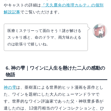
やキャストの詳細は
『天久鷹央の推理カルテ』の個別
解説記事
でご覧いただけます。
医療ミステリーって面白そう！謎が解ける
スッキリ感と、命のドラマ、両方味わえる
リョウ
コ
のは欲張りで嬉しいね。
6. 神の雫｜ワインに人生を懸けた二人の感動の
物語
神の雫
は、亜樹直による世界的ヒット漫画を原作とし
た、ワインを題材にした大人のヒューマンドラマで
す。世界的なワイン評論家であった父・神咲豊多香が
遺したのは、12億円相当のワインコレクションと、ひ