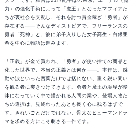
タジーです。舞台は21世紀半ばの東京。エーテル（魔
力）の強化手術によって「魔王」となったマフィアた
ちが裏社会を支配し、それを討つ賞金稼ぎ「勇者」が
存在する――そんなディストピアで、フリーランスの
勇者「死神」と、彼に弟子入りした女子高生・白銀亜
希を中心に物語は進みます。
「正義」が金で買われ、「勇者」が使い捨ての商品と
化した世界で、本当の正義とは何か――。本作は、感
動や涙といった言葉だけでは括れない、重く鋭い問い
を観る者に突きつけてきます。勇者と魔王の境界が曖
昧になっていく中で描かれる人間の業や、登場人物た
ちの選択は、見終わったあとも長く心に残るはずで
す。きれいごとだけではない、骨太なヒューマンドラ
マを求める方にこそ刺さる一作です。