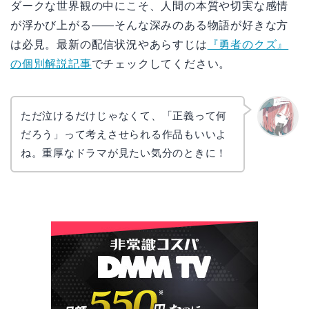
ダークな世界観の中にこそ、人間の本質や切実な感情
が浮かび上がる――そんな深みのある物語が好きな方
は必見。最新の配信状況やあらすじは
『勇者のクズ』
の個別解説記事
でチェックしてください。
ただ泣けるだけじゃなくて、「正義って何
だろう」って考えさせられる作品もいいよ
リョウ
コ
ね。重厚なドラマが見たい気分のときに！