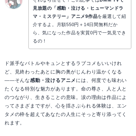
見放題の「感動・泣ける・ヒューマンドラ
かえで
マ・ミステリー」アニメ9作品
を厳選して紹
介するよ。月額550円＋14日間無料だか
ら、気になった作品を実質0円で一気見でき
るの！
ド派手なバトルやキュンとするラブコメもいいけれ
ど、見終わったあとに胸の奥がじんわり温かくなる
――そんな
感動・泣けるアニメ
には、何度でも味わい
たくなる特別な魅力があります。命の尊さ、人と人と
のつながり、生きることの意味。涙の理由は作品によ
ってさまざまですが、心を揺さぶられる体験は、エン
タメの枠を超えてあなたの人生にそっと寄り添ってく
れます。