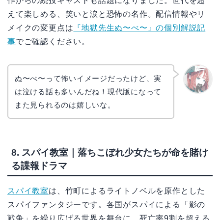
作からの続投キャストも話題になりました。世代を超
えて楽しめる、笑いと涙と恐怖の名作。配信情報やリ
メイクの変更点は
『地獄先生ぬ〜べ〜』の個別解説記
事
でご確認ください。
ぬ〜べ〜って怖いイメージだったけど、実
は泣ける話も多いんだね！現代版になって
リョウ
コ
また見られるのは嬉しいな。
8. スパイ教室｜落ちこぼれ少女たちが命を賭け
る諜報ドラマ
スパイ教室
は、竹町によるライトノベルを原作とした
スパイファンタジーです。各国がスパイによる「影の
戦争」を繰り広げる世界を舞台に、死亡率9割を超える