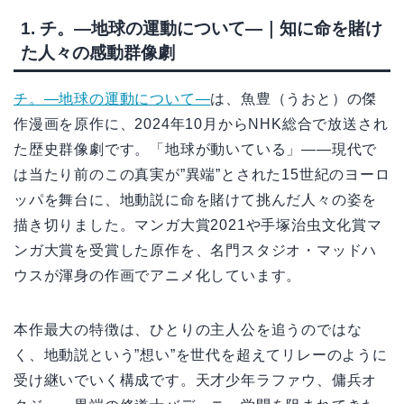
1. チ。―地球の運動について―｜知に命を賭け
た人々の感動群像劇
チ。―地球の運動について―
は、魚豊（うおと）の傑
作漫画を原作に、2024年10月からNHK総合で放送され
た歴史群像劇です。「地球が動いている」――現代で
は当たり前のこの真実が”異端”とされた15世紀のヨーロ
ッパを舞台に、地動説に命を賭けて挑んだ人々の姿を
描き切りました。マンガ大賞2021や手塚治虫文化賞マ
ンガ大賞を受賞した原作を、名門スタジオ・マッドハ
ウスが渾身の作画でアニメ化しています。
本作最大の特徴は、ひとりの主人公を追うのではな
く、地動説という”想い”を世代を超えてリレーのように
受け継いでいく構成です。天才少年ラファウ、傭兵オ