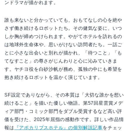
ンドラマが描かれます。
誰も来ないと分かっていても、おもてなしの心を絶や
さず働き続けるロボットたち。その健気な姿に、いつ
しか胸が締めつけられます。やがてホテルを訪れるの
は地球外生命体や、思いがけない訪問者たち。一話ご
とに小さな出会いと別れが描かれ、「待つこと」「も
てなすこと」の尊さがじんわりと心に沁みていきま
す。ヤチヨ役を白砂沙帆が務め、孤独の中にも希望を
抱き続けるロボットを温かく演じています。
SF設定でありながら、その本質は「大切な誰かを想い
続けること」を描いた優しい物語。第57回星雲賞メデ
ィア部門・コミック部門をダブル受賞するなど高い評
価を受けた、2025年屈指の感動作です。詳しい作品情
報は
『アポカリプスホテル』の個別解説記事
をチェッ