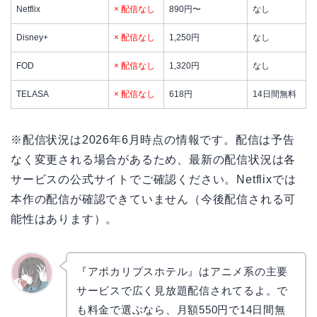
Netflix
× 配信なし
890円〜
なし
Disney+
× 配信なし
1,250円
なし
FOD
× 配信なし
1,320円
なし
TELASA
× 配信なし
618円
14日間無料
※配信状況は2026年6月時点の情報です。配信は予告
なく変更される場合があるため、最新の配信状況は各
サービスの公式サイトでご確認ください。Netflixでは
本作の配信が確認できていません（今後配信される可
能性はあります）。
『アポカリプスホテル』はアニメ系の主要
サービスで広く見放題配信されてるよ。で
かえで
も料金で選ぶなら、月額550円で14日間無