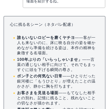
『アポカリプスホテル』には、何気ないの
にじわっと泣ける名シーンがいっぱいある
かえで
の。ネタバレにならない範囲で、心に残る
場面を紹介するね。
心に残る名シーン（ネタバレ配慮）
誰もいないロビーを磨くヤチヨ
――客が一
人も来ないのに、床に映る自分の姿を確か
めながら準備を続ける姿は、本作の精神を
象徴する名場面。
100年ぶりの「いらっしゃいませ」
――言
葉の通じない相手に向けて、それでもまっ
すぐに頭を下げる瞬間の尊さ。
ポン子との何気ない日常
――ひとりだった