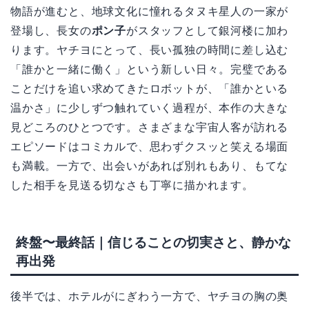
中盤｜タヌキ星人一家の加入と、にぎわう銀河
楼
物語が進むと、地球文化に憧れるタヌキ星人の一家が
登場し、長女の
ポン子
がスタッフとして銀河楼に加わ
ります。ヤチヨにとって、長い孤独の時間に差し込む
「誰かと一緒に働く」という新しい日々。完璧である
ことだけを追い求めてきたロボットが、「誰かといる
温かさ」に少しずつ触れていく過程が、本作の大きな
見どころのひとつです。さまざまな宇宙人客が訪れる
エピソードはコミカルで、思わずクスッと笑える場面
も満載。一方で、出会いがあれば別れもあり、もてな
した相手を見送る切なさも丁寧に描かれます。
終盤〜最終話｜信じることの切実さと、静かな
再出発