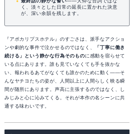
銀河楼に「もうひとり」が増えたことの温
かさが、静かに胸を打ちます。
お客さまを見送る場面
――もてなした相手
との別れ。記憶に残ること、残れないこと
の切なさが描かれます。
最終話の静かな誓い
――大仰な台詞ではな
く、淡々とした日常の延長に置かれた決意
が、深い余韻を残します。
『アポカリプスホテル』のすごさは、派手なアクショ
ンや劇的な事件で泣かせるのではなく、
「丁寧に働き
続ける」という静かな行為そのもの
に感動を宿らせて
いる点にあります。誰も見ていなくても手を抜かな
い、報われるあてがなくても誰かのために動く――そ
んなヤチヨたちの姿が、人間以上に人間らしく映る瞬
間が随所にあります。声高に主張するのではなく、し