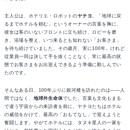
主人公は、ホテリエ・ロボットの
ヤチヨ
。「地球に戻
るまでホテルを頼む」というオーナーの言葉を胸に、
彼女は客のいないフロントに立ち続け、ロビーを磨
き、浴場を整え、いつ来るとも知れない「お客さま」
を待ち続けていました。その歳月、実に100年。けれど
従業員一同は決して手を抜くことなく、常に最高の状
態でお客さまをお出迎えできるよう準備に勤しんでい
たのです。
そんなある日、100年ぶりに銀河楼を訪れたのは――人
間ではなく、
地球外生命体
でした。言葉も文化もまる
で違う宇宙からの来訪者を前に、ヤチヨたちはホテル
の威信をかけて、最高の「おもてなし」で迎えようと
奮闘します。やがてホテルには、タヌキ星人の一家を