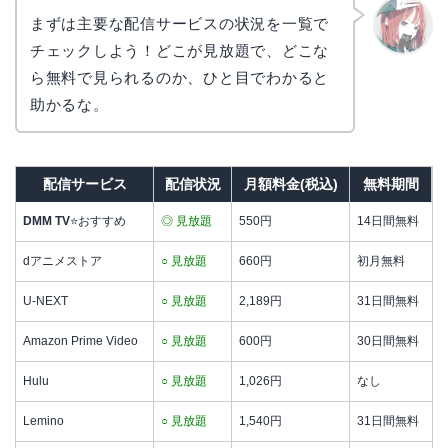
まずは主要な配信サービスの状況を一覧で
チェックしよう！どこが見放題で、どこな
リョウ
コ
ら無料で見られるのか、ひと目でわかると
助かるな。
配信サービス
配信状況
月額料金(税込)
無料期間
DMM TV
⭐おすすめ
◎ 見放題
550円
14日間無料
dアニメストア
○ 見放題
660円
初月無料
U-NEXT
○ 見放題
2,189円
31日間無料
Amazon Prime Video
○ 見放題
600円
30日間無料
Hulu
○ 見放題
1,026円
なし
Lemino
○ 見放題
1,540円
31日間無料