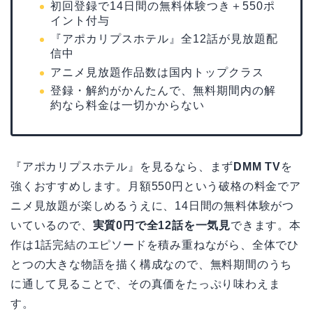
初回登録で14日間の無料体験つき＋550ポ
イント付与
『アポカリプスホテル』全12話が見放題配
信中
アニメ見放題作品数は国内トップクラス
登録・解約がかんたんで、無料期間内の解
約なら料金は一切かからない
『アポカリプスホテル』を見るなら、まず
DMM TV
を
強くおすすめします。月額550円という破格の料金でア
ニメ見放題が楽しめるうえに、14日間の無料体験がつ
いているので、
実質0円で全12話を一気見
できます。本
作は1話完結のエピソードを積み重ねながら、全体でひ
とつの大きな物語を描く構成なので、無料期間のうち
に通して見ることで、その真価をたっぷり味わえま
す。