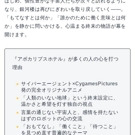
はじめ、個性豊かな宇宙人たちが次々と訪れるように
なり、銀河楼は再びにぎわいを取り戻していく――。
「もてなすとは何か」「誰かのために働く意味とは何
か」を静かに問いかける、心温まる終末の物語が幕を
開けます。
『アポカリプスホテル』が多くの人の心を打つ
理由
サイバーエージェント×CygamesPictures
発の完全オリジナルアニメ
「人類のいない地球」という終末設定に、
温かさと希望を灯す独自の視点
言葉の通じない宇宙人と、感情を持たない
はずのロボットの心の交流
「おもてなし」「働くこと」「待つこと」
を見つめ直す普遍的なテーマ