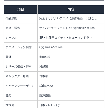
項目
内容
作品形態
完全オリジナルアニメ（原作漫画・小説なし）
企画・製作
サイバーエージェント × CygamesPictures
ジャンル
SF・お仕事コメディ・ヒューマンドラマ
アニメーション制作
CygamesPictures
監督
春藤佳奈
シリーズ構成・脚本
村越繁
キャラクター原案
竹本泉
キャラクターデザイン
横山なつき
音楽
藤澤慶昌
放送局
日本テレビ ほか