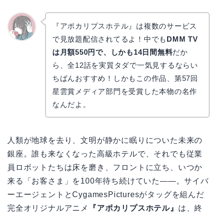
『アポカリプスホテル』は複数のサービス
で見放題配信されてるよ！中でも
DMM TV
かえで
は月額550円で、しかも14日間無料
だか
ら、全12話を実質タダで一気見するならい
ちばんおすすめ！しかもこの作品、第57回
星雲賞メディア部門を受賞した本物の名作
なんだよ。
人類が地球を去り、文明が静かに眠りについた未来の
銀座。誰も来なくなった高級ホテルで、それでも従業
員ロボットたちは床を磨き、フロントに立ち、いつか
来る「お客さま」を100年待ち続けていた――。サイバ
ーエージェントとCygamesPicturesがタッグを組んだ
完全オリジナルアニメ
『アポカリプスホテル』
は、終