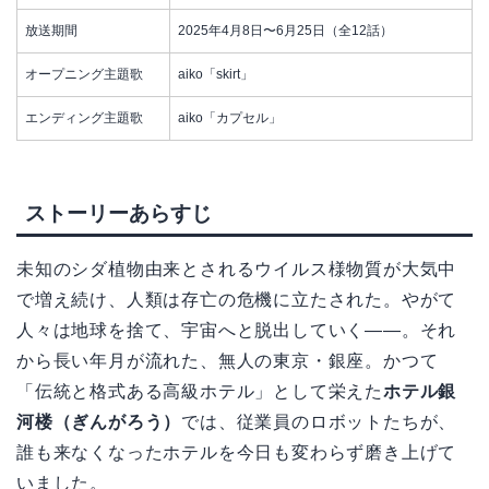
放送期間
2025年4月8日〜6月25日（全12話）
オープニング主題歌
aiko「skirt」
エンディング主題歌
aiko「カプセル」
ストーリーあらすじ
未知のシダ植物由来とされるウイルス様物質が大気中
で増え続け、人類は存亡の危機に立たされた。やがて
人々は地球を捨て、宇宙へと脱出していく――。それ
から長い年月が流れた、無人の東京・銀座。かつて
「伝統と格式ある高級ホテル」として栄えた
ホテル銀
河楼（ぎんがろう）
では、従業員のロボットたちが、
誰も来なくなったホテルを今日も変わらず磨き上げて
いました。