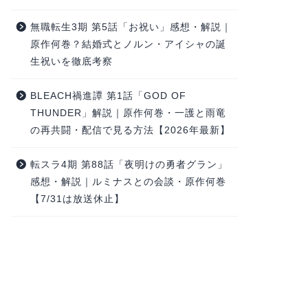
無職転生3期 第5話「お祝い」感想・解説｜
原作何巻？結婚式とノルン・アイシャの誕
生祝いを徹底考察
BLEACH禍進譚 第1話「GOD OF
THUNDER」解説｜原作何巻・一護と雨竜
の再共闘・配信で見る方法【2026年最新】
転スラ4期 第88話「夜明けの勇者グラン」
感想・解説｜ルミナスとの会談・原作何巻
【7/31は放送休止】