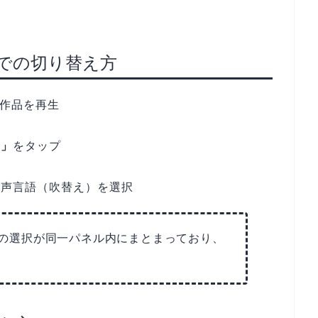
ne）での切り替え方
る作品を再生
示
ン」
をタップ
択
音声言語（吹替え）を選択
音声の選択が同一パネル内にまとまっており、