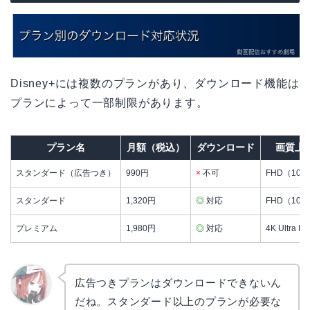
Disney+には複数のプランがあり、ダウンロード機能は
プランによって一部制限があります。
プラン名
月額（税込）
ダウンロード
画質上
スタンダード（広告つき）
990円
×
不可
FHD（108
スタンダード
1,320円
◎
対応
FHD（108
プレミアム
1,980円
◎
対応
4K Ultra H
広告つきプランはダウンロードできないん
だね。スタンダード以上のプランが必要な