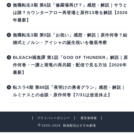
無職転生3期 第6話「修羅場再び？」感想・解説｜サラと
は誰？カウンターアロー再登場と原作13巻を解説【2026
年最新】
無職転生3期 第5話「お祝い」感想・解説｜原作何巻？結
婚式とノルン・アイシャの誕生祝いを徹底考察
BLEACH禍進譚 第1話「GOD OF THUNDER」解説｜原
作何巻・一護と雨竜の再共闘・配信で見る方法【2026年
最新】
転スラ4期 第88話「夜明けの勇者グラン」感想・解説｜
ルミナスとの会談・原作何巻【7/31は放送休止】
プライバシーポリシー
運営者情報
2020–2026 動画配信おすすめ劇場