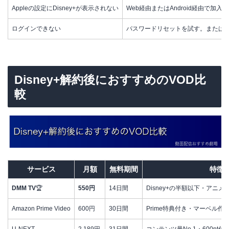
Appleの設定にDisney+が表示されない
Web経由またはAndroid経由で加入
ログインできない
パスワードリセットを試す。または
Disney+解約後におすすめのVOD比
較
サービス
月額
無料期間
特徴
DMM TV
🏆
550円
14日間
Disney+の半額以下・アニメ&
Amazon Prime Video
600円
30日間
Prime特典付き・マーベル作