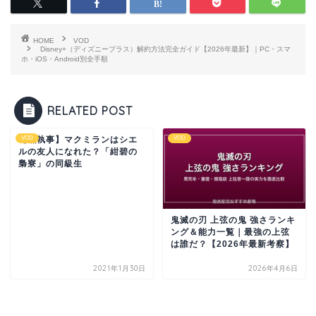
HOME
VOD
Disney+（ディズニープラス）解約方法完全ガイド【2026年最新】｜PC・スマ
ホ・iOS・Android別全手順
RELATED POST
【黒執事】マクミランはシエ
VOD
VOD
ルの友人になれた？「紺碧の
梟寮」の同級生
鬼滅の刃 上弦の鬼 強さランキ
ング＆能力一覧｜最強の上弦
は誰だ？【2026年最新考察】
2021年1月30日
2026年4月6日