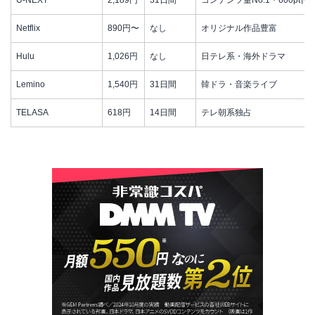
U-NEXT
2,189円
31日間
コンテンツ量No.1・600pt付
Netflix
890円〜
なし
オリジナル作品豊富
Hulu
1,026円
なし
日テレ系・海外ドラマ
Lemino
1,540円
31日間
韓ドラ・音楽ライブ
TELASA
618円
14日間
テレ朝系独占