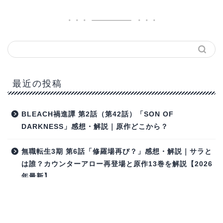
最近の投稿
BLEACH禍進譚 第2話（第42話）「SON OF
DARKNESS」感想・解説｜原作どこから？
無職転生3期 第6話「修羅場再び？」感想・解説｜サラと
は誰？カウンターアロー再登場と原作13巻を解説【2026
年最新】
無職転生3期 第5話「お祝い」感想・解説｜原作何巻？結
婚式とノルン・アイシャの誕生祝いを徹底考察