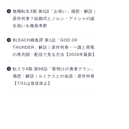
無職転生3期 第5話「お祝い」感想・解説｜
原作何巻？結婚式とノルン・アイシャの誕
生祝いを徹底考察
BLEACH禍進譚 第1話「GOD OF
THUNDER」解説｜原作何巻・一護と雨竜
の再共闘・配信で見る方法【2026年最新】
転スラ4期 第88話「夜明けの勇者グラン」
感想・解説｜ルミナスとの会談・原作何巻
【7/31は放送休止】