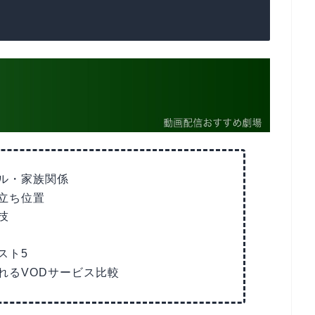
ル・家族関係
立ち位置
技
スト5
れるVODサービス比較