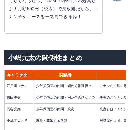
したくなったら、DMM TVがコスパ最高だ
かえで
よ！月額550円（税込）で見放題だから、コ
ナン全シリーズを一気見できるね！
小嶋元太の関係性まとめ
キャラクター
関係性
江戸川コナン
少年探偵団の仲間・頼れる推理担当
コナンの推理に素
吉田歩美
少年探偵団の仲間・同い年の幼なじみ
歩美のことを大切
円谷光彦
少年探偵団の仲間・親友
光彦とはよくケン
小嶋元太の父
家族・尊敬する父親
居酒屋の大将。豪