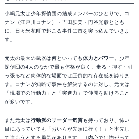
小嶋元太は少年探偵団の結成メンバーのひとりで、コ
ナン（江戸川コナン）・吉田歩美・円谷光彦ととも
に、日々米花町で起こる事件に首を突っ込んでいきま
す。
元太の最大の武器は何といっても
体力とパワー
。少年
探偵団の4人のなかで最も体格が良く、走る・押す・引
っ張るなど肉体的な場面では圧倒的な存在感を誇りま
す。コナンが知略で事件を解決するのに対し、元太は
「現場での行動力」と「突進力」で仲間を助けること
が多いです。
また元太は
行動派のリーダー気質
も持っており、怖い
目にあっていても「おいらが先頭に行く！」と率先し
て進もうとする勇気があります。（内心では怖がって