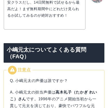
安クラスだし、14日間無料で試せるから最
リョウ
コ
高だよ！まず無料期間中にどれだけ見られ
るか試してみるのが絶対おすすめ！
小嶋元太についてよくある質問
（FAQ）
Q. 小嶋元太の声優は誰ですか？
A. 小嶋元太の担当声優は
高木礼子（たかぎ れい
こ）さん
です。1996年のアニメ開始当初から一
貫して元太を演じており、豪快でパワフルな元