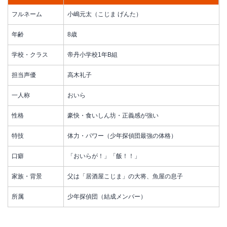
フルネーム
小嶋元太（こじま げんた）
年齢
8歳
学校・クラス
帝丹小学校1年B組
担当声優
高木礼子
一人称
おいら
性格
豪快・食いしん坊・正義感が強い
特技
体力・パワー（少年探偵団最強の体格）
口癖
「おいらが！」「飯！！」
家族・背景
父は「居酒屋こじま」の大将、魚屋の息子
所属
少年探偵団（結成メンバー）