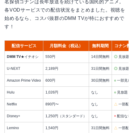
名探偵コナンは長年放送を続けている国民的アニメ。
各VODサービスでの配信状況をまとめました。視聴を
始めるなら、コスパ抜群のDMM TVが特におすすめで
す！
配信サービス
月額料金（税込）
無料期間
コナン配
DMM TV
★イチオシ
550円
14日間無料
◎
見放題
U-NEXT
2,189円
31日間無料
◎
見放題
Amazon Prime Video
600円
30日間無料
○
一部見放
Hulu
1,026円
なし
○
見放題
Netflix
890円〜
なし
△
一部配信
Disney+
1,250円（スタンダード）
なし
×
配信なし
Lemino
1,540円
31日間無料
△
一部配信