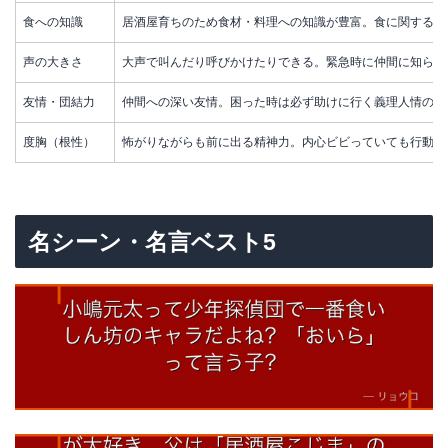
食への知識
居酒屋育ちのため食材・料理への知識が豊富。食に関するシ
声の大きさ
大声で叫んだり呼びかけたりできる。緊急時に仲間に知らせ
友情・団結力
仲間への深い友情。困った時は必ず助けに行く義理人情の厚
度胸（根性）
怖がりながらも前に出る精神力。内心ビビっていても行動で
名シーン・名言ベスト5