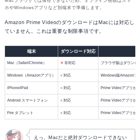
Macブラウザでは保存できないため、オフライン視聴はスマ
ホやWindowsアプリなど別端末で準備します。
Amazon Prime VideoのダウンロードはMacには対応し
ていません。これは重要な制限事項です。
端末
ダウンロード対応
Mac（Safari/Chrome）
✕
非対応
ブラウザ版はダウンロ
Windows（Amazonアプリ）
○
対応
Windows版Amaz
iPhone/iPad
○
対応
Prime Videoアプ
Android スマートフォン
○
対応
Prime Videoアプ
Fire タブレット
○
対応
Prime Videoアプ
えっ、Macだと絶対ダウンロードできない