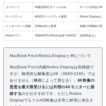
コンテンツ
4K配信対応タイトルのみ
すべての作品が4K
ディスプレイ
4K対応ディスプレイ推奨
Retina Displa
インターネット回線
25Mbps以上推奨
有線LAN接続が安定
Primeプラン
月額600円のPrime会員で4K対応
追加料金なし
MacBook ProのRetina Displayと4Kについて
MacBook Proの内蔵Retina Displayは高精細で
すが、物理的な解像度は4K（3840×2160）では
ありません（機種によって異なる）。
4K映像の
恩恵を最大限受けるには外部の4Kモニターに接
続する
のがおすすめです。ただしRetina
DisplayでもフルHD映像は非常に鮮明に表示さ