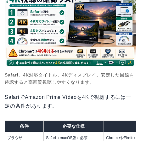
Safari、4K対応タイトル、4Kディスプレイ、安定した回線を
確認すると高画質視聴しやすくなります。
SafariでAmazon Prime Videoを4Kで視聴するには一
定の条件があります。
条件
必要な仕様
備
ブラウザ
Safari（macOS版）必須
ChromeやFirefo