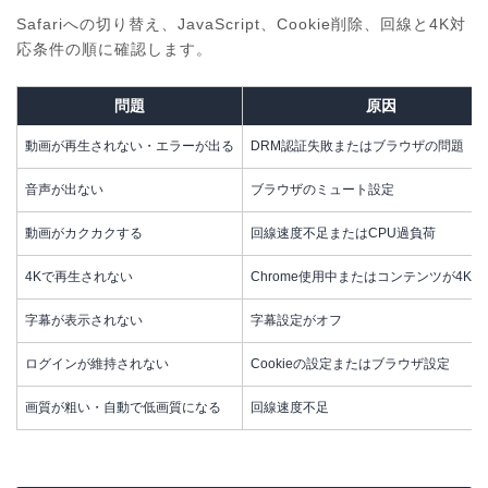
Safariへの切り替え、JavaScript、Cookie削除、回線と4K対
応条件の順に確認します。
問題
原因
動画が再生されない・エラーが出る
DRM認証失敗またはブラウザの問題
音声が出ない
ブラウザのミュート設定
動画がカクカクする
回線速度不足またはCPU過負荷
4Kで再生されない
Chrome使用中またはコンテンツが4K
字幕が表示されない
字幕設定がオフ
ログインが維持されない
Cookieの設定またはブラウザ設定
画質が粗い・自動で低画質になる
回線速度不足