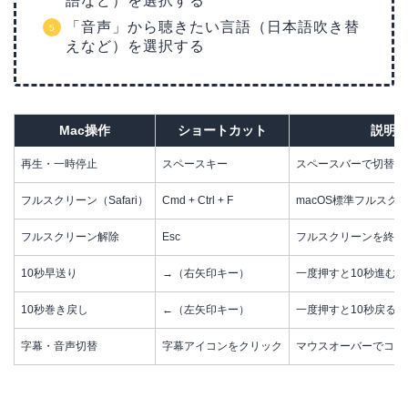
語など）を選択する
「音声」から聴きたい言語（日本語吹き替
えなど）を選択する
Mac操作
ショートカット
説明
再生・一時停止
スペースキー
スペースバーで切替
フルスクリーン（Safari）
Cmd + Ctrl + F
macOS標準フルスク
フルスクリーン解除
Esc
フルスクリーンを終了
10秒早送り
→（右矢印キー）
一度押すと10秒進む
10秒巻き戻し
←（左矢印キー）
一度押すと10秒戻る
字幕・音声切替
字幕アイコンをクリック
マウスオーバーでコン