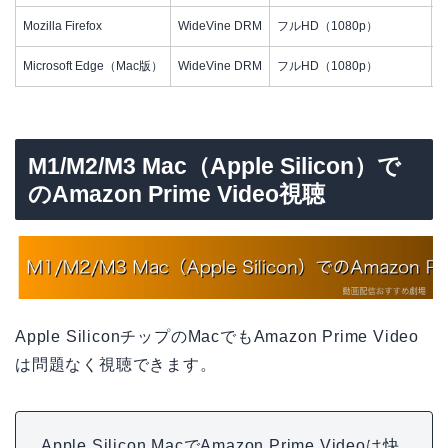
Mozilla Firefox
WideVine DRM
フルHD（1080p）
Microsoft Edge（Mac版）
WideVine DRM
フルHD（1080p）
M1/M2/M3 Mac（Apple Silicon）で
のAmazon Prime Video視聴
Apple SiliconチップのMacでもAmazon Prime Video
は問題なく視聴できます。
Apple Silicon MacでAmazon Prime Videoは快