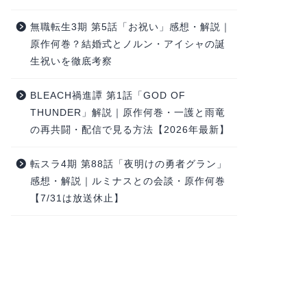
無職転生3期 第5話「お祝い」感想・解説｜
原作何巻？結婚式とノルン・アイシャの誕
生祝いを徹底考察
BLEACH禍進譚 第1話「GOD OF
THUNDER」解説｜原作何巻・一護と雨竜
の再共闘・配信で見る方法【2026年最新】
転スラ4期 第88話「夜明けの勇者グラン」
感想・解説｜ルミナスとの会談・原作何巻
【7/31は放送休止】