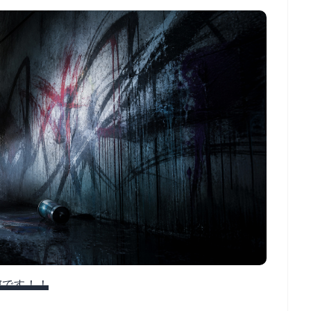
信
です！！