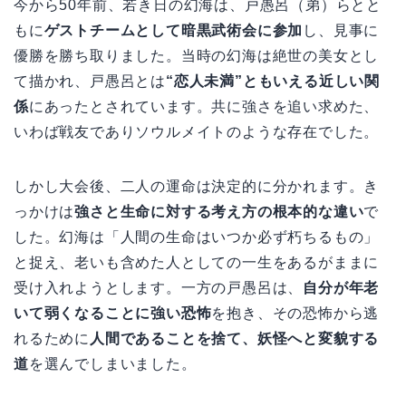
今から50年前、若き日の幻海は、戸愚呂（弟）らとと
もに
ゲストチームとして暗黒武術会に参加
し、見事に
優勝を勝ち取りました。当時の幻海は絶世の美女とし
て描かれ、戸愚呂とは
“恋人未満”ともいえる近しい関
係
にあったとされています。共に強さを追い求めた、
いわば戦友でありソウルメイトのような存在でした。
しかし大会後、二人の運命は決定的に分かれます。き
っかけは
強さと生命に対する考え方の根本的な違い
で
した。幻海は「人間の生命はいつか必ず朽ちるもの」
と捉え、老いも含めた人としての一生をあるがままに
受け入れようとします。一方の戸愚呂は、
自分が年老
いて弱くなることに強い恐怖
を抱き、その恐怖から逃
れるために
人間であることを捨て、妖怪へと変貌する
道
を選んでしまいました。