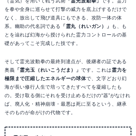
（霊気）を用いて戦う武術
「霊光波動拳」
です。霊力
を拳や全身に巡らせて打撃の威力を底上げするだけで
なく、放出して飛び道具にもできる、攻防一体の体
系。幽助の代名詞である
「霊丸（れいガン）」
も、も
とを辿れば幻海から授けられた霊力コントロールの基
礎があってこそ完成した技です。
そして霊光波動拳の最終到達点が、後継者の証である
奥義
「霊光玉（れいこうだま）」
です。これは
霊力を
極限まで圧縮したエネルギーの球体
で、文字どおり幻
海が長い修行人生で培ってきたすべてを凝縮したも
の。受け取る側にそれを受け止めるだけの“器”がなけれ
ば、廃人化・精神崩壊・最悪は死に至るという、継承
そのものが命がけの代物です。