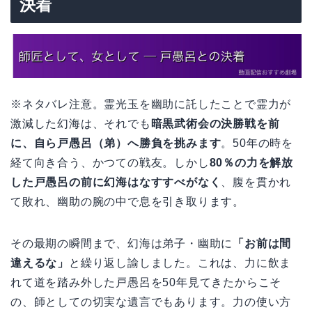
決着
※ネタバレ注意。霊光玉を幽助に託したことで霊力が
激減した幻海は、それでも
暗黒武術会の決勝戦を前
に、自ら戸愚呂（弟）へ勝負を挑みます
。50年の時を
経て向き合う、かつての戦友。しかし
80％の力を解放
した戸愚呂の前に幻海はなすすべがなく
、腹を貫かれ
て敗れ、幽助の腕の中で息を引き取ります。
その最期の瞬間まで、幻海は弟子・幽助に
「お前は間
違えるな」
と繰り返し諭しました。これは、力に飲ま
れて道を踏み外した戸愚呂を50年見てきたからこそ
の、師としての切実な遺言でもあります。力の使い方