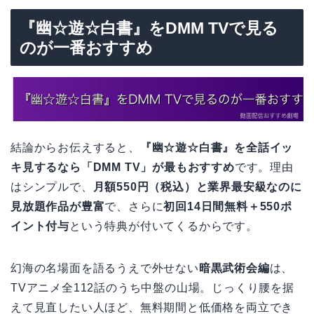
『幽☆遊☆白書』をDMM TVで見る
のが一番おすすめ
結論からお伝えすると、
『幽☆遊☆白書』を全話イッ
キ見するなら「DMM TV」が最もおすすめ
です。理由
はシンプルで、
月額550円（税込）と業界最安級なのに
見放題作品が豊富
で、さらに
初回14日間無料＋550ポ
イント付与
という特典が付いてくるからです。
幻海の名場面を語るうえで外せない
暗黒武術会編
は、
TVアニメ全112話のうち中盤の山場。じっくり腰を据
えて見直したい人ほど、無料期間と低価格を両立でき