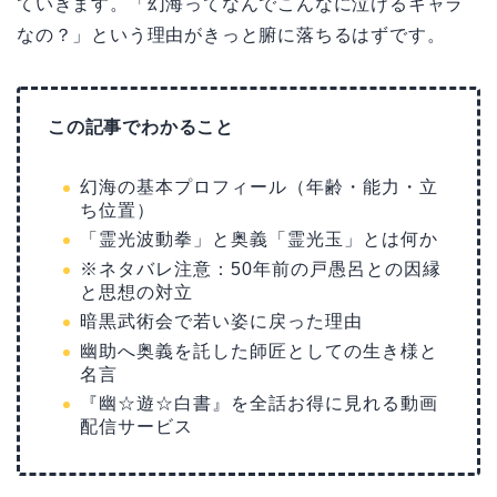
ていきます。「幻海ってなんでこんなに泣けるキャラ
なの？」という理由がきっと腑に落ちるはずです。
この記事でわかること
幻海の基本プロフィール（年齢・能力・立
ち位置）
「霊光波動拳」と奥義「霊光玉」とは何か
※ネタバレ注意：50年前の戸愚呂との因縁
と思想の対立
暗黒武術会で若い姿に戻った理由
幽助へ奥義を託した師匠としての生き様と
名言
『幽☆遊☆白書』を全話お得に見れる動画
配信サービス