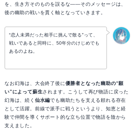
を、生き方そのものを誤るな——そのメッセージは、
後の幽助の戦いを貫く軸となっていきます。
“恋人未満だった相手に挑んで散る”って、
戦いであると同時に、50年分のけじめでも
なぎさ
あるのよね。
なお幻海は、大会終了後に
優勝者となった幽助の“願
い”によって蘇生
されます。こうして再び物語に戻った
幻海は、続く
仙水編
でも幽助たちを支える頼れる存在
として活躍。前線で派手に戦うというより、知恵と経
験で仲間を導くサポート的な立ち位置で物語を陰から
支えました。