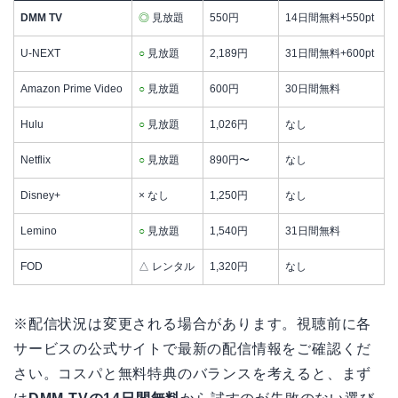
DMM TV
◎
見放題
550円
14日間無料+550pt
U-NEXT
○
見放題
2,189円
31日間無料+600pt
Amazon Prime Video
○
見放題
600円
30日間無料
Hulu
○
見放題
1,026円
なし
Netflix
○
見放題
890円〜
なし
Disney+
× なし
1,250円
なし
Lemino
○
見放題
1,540円
31日間無料
FOD
△ レンタル
1,320円
なし
※配信状況は変更される場合があります。視聴前に各
サービスの公式サイトで最新の配信情報をご確認くだ
さい。コスパと無料特典のバランスを考えると、まず