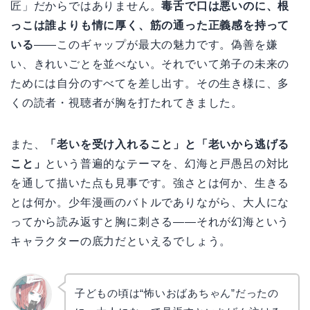
匠」だからではありません。
毒舌で口は悪いのに、根
っこは誰よりも情に厚く、筋の通った正義感を持って
いる
——このギャップが最大の魅力です。偽善を嫌
い、きれいごとを並べない。それでいて弟子の未来の
ためには自分のすべてを差し出す。その生き様に、多
くの読者・視聴者が胸を打たれてきました。
また、
「老いを受け入れること」と「老いから逃げる
こと」
という普遍的なテーマを、幻海と戸愚呂の対比
を通して描いた点も見事です。強さとは何か、生きる
とは何か。少年漫画のバトルでありながら、大人にな
ってから読み返すと胸に刺さる——それが幻海という
キャラクターの底力だといえるでしょう。
子どもの頃は“怖いおばあちゃん”だったの