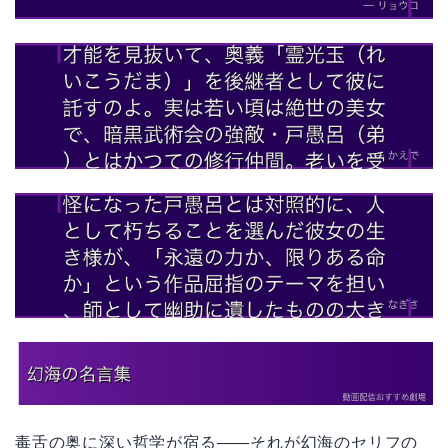
毒舌の奥に深い哲学が宿る——それが幻海のセリフの