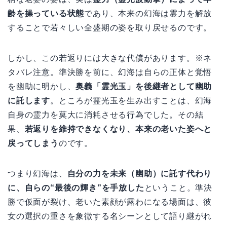
齢を操っている状態
であり、本来の幻海は霊力を解放
することで若々しい全盛期の姿を取り戻せるのです。
しかし、この若返りには大きな代償があります。※ネ
タバレ注意。準決勝を前に、幻海は自らの正体と覚悟
を幽助に明かし、
奥義「霊光玉」を後継者として幽助
に託します
。ところが霊光玉を生み出すことは、幻海
自身の霊力を莫大に消耗させる行為でした。その結
果、
若返りを維持できなくなり、本来の老いた姿へと
戻ってしまう
のです。
つまり幻海は、
自分の力を未来（幽助）に託す代わり
に、自らの“最後の輝き”を手放した
ということ。準決
勝で仮面が裂け、老いた素顔が露わになる場面は、彼
女の選択の重さを象徴する名シーンとして語り継がれ