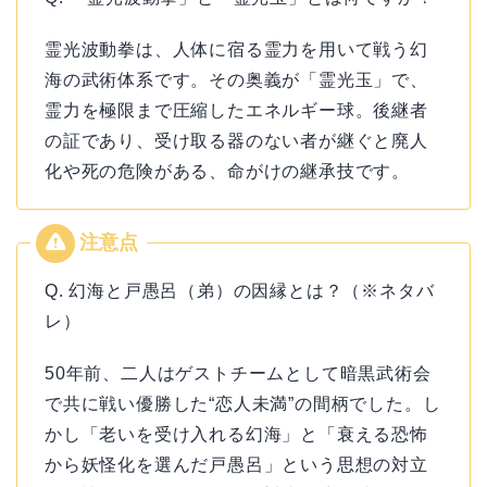
霊光波動拳は、人体に宿る霊力を用いて戦う幻
海の武術体系です。その奥義が「霊光玉」で、
霊力を極限まで圧縮したエネルギー球。後継者
の証であり、受け取る器のない者が継ぐと廃人
化や死の危険がある、命がけの継承技です。
Q. 幻海と戸愚呂（弟）の因縁とは？（※ネタバ
レ）
50年前、二人はゲストチームとして暗黒武術会
で共に戦い優勝した“恋人未満”の間柄でした。し
かし「老いを受け入れる幻海」と「衰える恐怖
から妖怪化を選んだ戸愚呂」という思想の対立