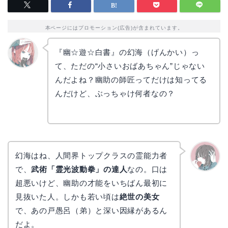
本ページにはプロモーション(広告)が含まれています。
『幽☆遊☆白書』の幻海（げんかい）っ
て、ただの“小さいおばあちゃん”じゃない
リョウ
コ
んだよね？幽助の師匠ってだけは知ってる
んだけど、ぶっちゃけ何者なの？
幻海はね、人間界トップクラスの霊能力者
で、
武術「霊光波動拳」の達人
なの。口は
かえで
超悪いけど、幽助の才能をいちばん最初に
見抜いた人。しかも若い頃は
絶世の美女
で、あの戸愚呂（弟）と深い因縁があるん
だよ。