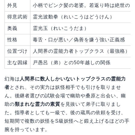
外見
小柄でピンク髪の老婆。若返り時は絶世の
得意武術
霊光波動拳（れいこうはどうけん）
奥義
霊光玉（れいこうだま）
性格
毒舌・口が悪い／偽善を嫌う強い正義感
位置づけ
人間界の霊能力者トップクラス（最強格）
主な因縁
戸愚呂（弟）との50年越しの関係
幻海は
人間界に数人しかいないトップクラスの霊能力
者
とされ、その実力は妖怪相手でも引けを取りませ
ん。後継者選びの試験会場で幽助や桑原と出会い、幽
助の
類まれな霊力の素質
を見抜いて弟子に取りまし
た。指導者としても一級で、後の蔵馬の依頼を受け、
短期間で複数の妖怪をS級妖怪へと鍛え上げるほどの手
腕を持っています。