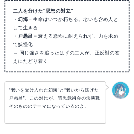
二人を分けた“思想の対立”
・
幻海
＝生命はいつか朽ちる。老いも含め人と
して生きる
・
戸愚呂
＝衰える恐怖に耐えられず、力を求め
て妖怪化
→ 同じ強さを追ったはずの二人が、正反対の答
えにたどり着く
“老いを受け入れた幻海”と“老いから逃げた
戸愚呂”。この対比が、暗黒武術会の決勝戦
なぎさ
そのもののテーマになっているのよ。