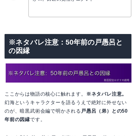
リョウ
コ
※ネタバレ注意：50年前の戸愚呂と
の因縁
ここからは物語の核心に触れます。
※ネタバレ注意。
幻海というキャラクターを語るうえで絶対に外せない
のが、暗黒武術会編で明かされる
戸愚呂（弟）との50
年前の因縁
です。