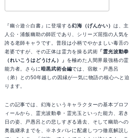
『幽☆遊☆白書』に登場する
幻海（げんかい）
は、主
人公・浦飯幽助の師匠であり、シリーズ屈指の人気を
誇る老師キャラです。普段は小柄でやかましい毒舌の
老婆ですが、その正体は霊力を操る武術
「霊光波動拳
（れいこうはどうけん）」
を極めた人間界最強格の霊
能力者。さらに
暗黒武術会編
では、宿敵・戸愚呂
（弟）との50年越しの因縁が一気に物語の核心へと迫
ります。
この記事では、幻海というキャラクターの基本プロフ
ィールから、霊光波動拳・霊光玉といった能力、若き
日の姿、戸愚呂との悲しすぎる過去、そして幽助への
奥義継承までを、※ネタバレに配慮しつつ徹底解説し