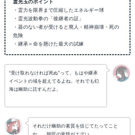
霊光玉のポイント
・霊力を限界まで圧縮したエネルギー球
・霊光波動拳の「後継者の証」
・器のない者が受けると廃人・精神崩壊・死の
危険
・継承＝命を懸けた最大の試練
“受け取れなければ死ぬ”って、もはや継承
イベントの域を超えてるよね。それでも幻
かえで
海は幽助に託すんだよ。
それだけ幽助の素質を信じてたってこと
か…。師匠の覚悟がエグい。