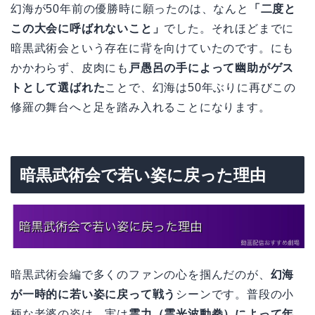
幻海が50年前の優勝時に願ったのは、なんと
「二度と
この大会に呼ばれないこと」
でした。それほどまでに
暗黒武術会という存在に背を向けていたのです。にも
かかわらず、皮肉にも
戸愚呂の手によって幽助がゲス
トとして選ばれた
ことで、幻海は50年ぶりに再びこの
修羅の舞台へと足を踏み入れることになります。
暗黒武術会で若い姿に戻った理由
暗黒武術会編で多くのファンの心を掴んだのが、
幻海
が一時的に若い姿に戻って戦う
シーンです。普段の小
柄な老婆の姿は、実は
霊力（霊光波動拳）によって年