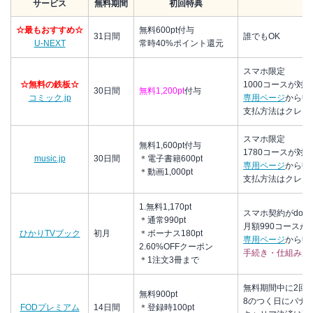
サービス
無料期間
初回特典
☆最もおすすめ☆
無料600pt付与
31日間
誰でもOK
U-NEXT
常時40%ポイント還元
スマホ限定
☆無料の鉄板☆
1000コースが対象
30日間
無料1,200pt
付与
コミック.jp
専用ページ
から申
支払方法はクレカ
スマホ限定
無料1,600pt付与
1780コースが対象
music.jp
30日間
＊電子書籍600pt
専用ページ
から申
＊動画1,000pt
支払方法はクレカ
1.無料1,170pt
スマホ契約がdocomo
＊通常990pt
月額990コースが
ひかりTVブック
初月
＊ボーナス180pt
専用ページ
から申
2.60%OFFクーポン
手続き・仕組みが
＊1注文3冊まで
無料期間中に2回
無料900pt
8のつく日にバナ
FODプレミアム
14日間
＊登録時100pt