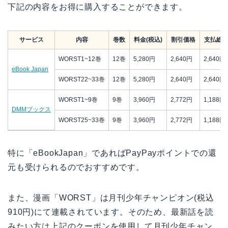
下記の内容をお得に購入することができます。
サービス
内容
巻数
料金(税込)
割引価格
支払総
WORST1~12巻
12巻
5,280円
2,640円
2,640円
eBook Japan
WORST22~33巻
12巻
5,280円
2,640円
2,640円
WORST1~9巻
9巻
3,960円
2,772円
1,188円
DMMブックス
WORST25~33巻
9巻
3,960円
2,772円
1,188円
特に「eBookJapan」であればPayPayポイントでの還
元も受けられるのでおすすめです。
また、漫画「WORST」は月刊少年チャンピオン(税込
910円)にて連載されています。そのため、最新話を読
みたい方は上記のクーポンを使用して月刊少年チャン