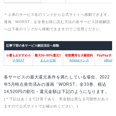
＊上表のサービス名のリンクから公式サイトへ移動できます。
漫画「WORST」を全巻お得に読む方法の各サービス詳細解説
へは下表のリンクから移動できますのでご活用ください。
記事下部の各サービス解説項目へ移動
☆最もおすすめ☆
最大50~80%還元!!
初期費用を大幅節約
PayPayポ
U-NEXT
まんが王国
Amebaマンガ
eBook J
各サービスの最大還元条件を満たしている場合、2022
年5月時点発売済みの漫画「WORST」全33巻、税込
14,520円の割引・還元金額は下記のようになります。
(＊下記はあくまで計算であり、実金額は異なる可能性があり
ますので公式サイトでお確かめください。)