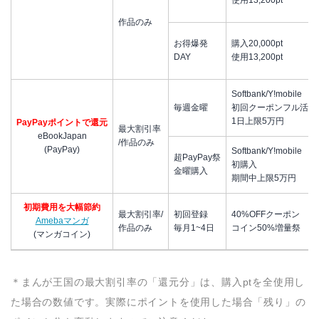
作品のみ
お得爆発
購入20,000pt
DAY
使用13,200pt
Softbank/Y!mobile
毎週金曜
初回クーポンフル活用
1日上限5万円
PayPayポイントで還元
最大割引率
eBookJapan
/作品のみ
(PayPay)
Softbank/Y!mobile
超PayPay祭
初購入
金曜購入
期間中上限5万円
初期費用を大幅節約
最大割引率/
初回登録
40%OFFクーポン
Amebaマンガ
作品のみ
毎月1~4日
コイン50%増量祭
(マンガコイン)
＊まんが王国の最大割引率の「還元分」は、購入ptを全使用し
た場合の数値です。実際にポイントを使用した場合「残り」の