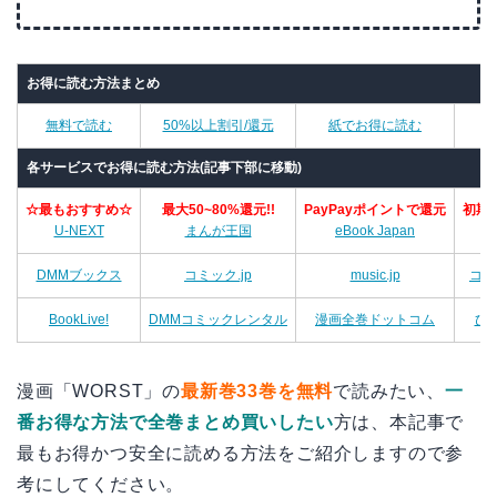
お得に読む方法まとめ
無料で読む
50%以上割引/還元
紙でお得に読む
各サービスでお得に読む方法(記事下部に移動)
☆最もおすすめ☆
最大50~80%還元!!
PayPayポイントで還元
初期
U-NEXT
まんが王国
eBook Japan
A
DMMブックス
コミック.jp
music.jp
コミ
BookLive!
DMMコミックレンタル
漫画全巻ドットコム
ひ
漫画「WORST」の
最新巻33巻を無料
で読みたい、
一
番お得な方法で全巻まとめ買いしたい
方は、本記事で
最もお得かつ安全に読める方法をご紹介しますので参
考にしてください。