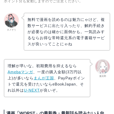
ポイント分も変動しますのでご注意ください。
無料で漫画を読めるのは魅力にゃけど、複
数サービスに出たり入ったり、解約手続き
タメぞう
が必要なのは確かに面倒かも。一気読みす
るならお得な常時還元系の電子書籍サービ
スが良いってことにゃね
理解が早いな。初期費用を抑えるなら
Amebaマンガ
、一度の購入金額(3万円以
漫太郎
上)が多いなら
まんが王国
、PayPayポイン
トで還元を受けたいならeBookJapan、そ
れ以外は
U-NEXT
が良いぞ。
漫画「WORST」の最新巻・最新話を読みたい人向