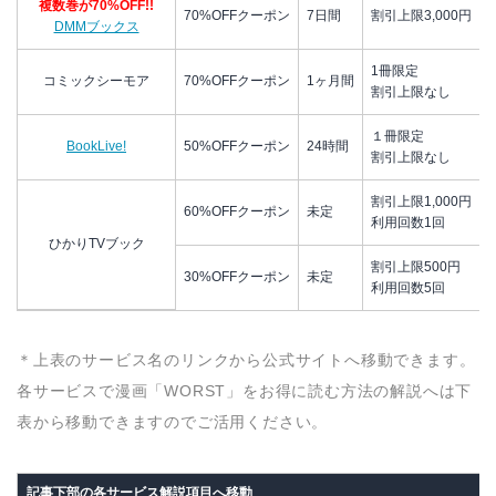
複数巻が70%OFF!!
70%OFFクーポン
7日間
割引上限3,000円
DMMブックス
1冊限定
コミックシーモア
70%OFFクーポン
1ヶ月間
割引上限なし
１冊限定
BookLive!
50%OFFクーポン
24時間
割引上限なし
割引上限1,000円
60%OFFクーポン
未定
利用回数1回
ひかりTVブック
割引上限500円
30%OFFクーポン
未定
利用回数5回
＊上表のサービス名のリンクから公式サイトへ移動できます。
各サービスで漫画「WORST」をお得に読む方法の解説へは下
表から移動できますのでご活用ください。
記事下部の各サービス解説項目へ移動