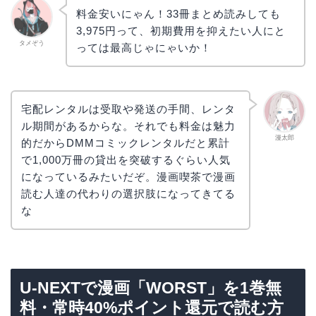
料金安いにゃん！33冊まとめ読みしても
3,975円って、初期費用を抑えたい人にと
タメぞう
っては最高じゃにゃいか！
宅配レンタルは受取や発送の手間、レンタ
ル期間があるからな。それでも料金は魅力
漫太郎
的だからDMMコミックレンタルだと累計
で1,000万冊の貸出を突破するぐらい人気
になっているみたいだぞ。漫画喫茶で漫画
読む人達の代わりの選択肢になってきてる
な
U-NEXTで漫画「WORST」を1巻無
料・常時40%ポイント還元で読む方