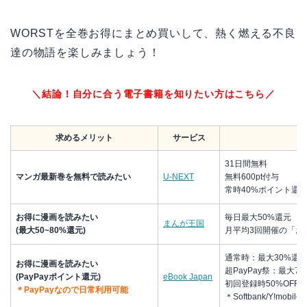
WORSTを全巻お得にまとめ買いして、熱く燃える不良
達の物語を楽しみましょう！
＼結論！自分に合う電子書籍を知りたい方はこちら／
求めるメリット
サービス
31日間無料
マンガ最新巻を無料で読みたい
U-NEXT
無料600pt付与
常時40%ポイント還
お得に漫画を読みたい
毎日最大50%還元
まんが王国
(最大50~80%還元)
月平均3回開催の「
お
通常時：最大30%還
お得に漫画を読みたい
超PayPay祭：最大7
(PayPayポイント還元)
eBook Japan
初回登録時50%OFF
＊PayPayなので日常利用可能
＊Softbank/Y!mo