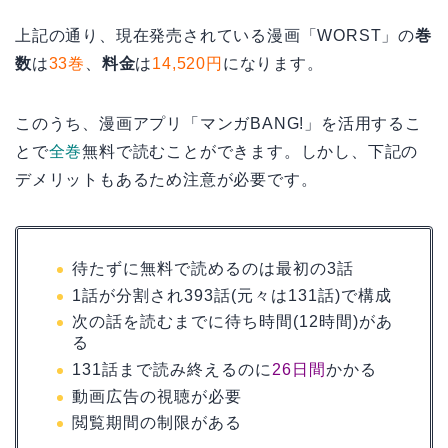
上記の通り、現在発売されている漫画「WORST」の
巻
数
は
33巻
、
料金
は
14,520円
になります。
このうち、漫画アプリ「マンガBANG!」を活用するこ
とで
全巻
無料で読むことができます。しかし、下記の
デメリットもあるため注意が必要です。
待たずに無料で読めるのは最初の3話
1話が分割され393話(元々は131話)で構成
次の話を読むまでに待ち時間(12時間)があ
る
131話まで読み終えるのに
26日間
かかる
動画広告の視聴が必要
閲覧期間の制限がある