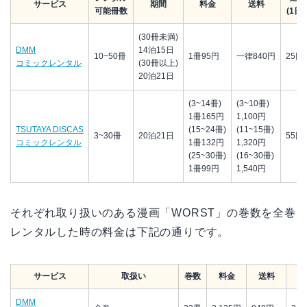
サービス
期間
料金
送料
可能冊数
(1日
(30冊未満)
DMM
14泊15日
10~50冊
1冊95円
一律840円
25円
コミックレンタル
(30冊以上)
20泊21日
(3~14冊)
(3~10冊)
1冊165円
1,100円
TSUTAYA DISCAS
(15~24冊)
(11~15冊)
3~30冊
20泊21日
55円
コミックレンタル
1冊132円
1,320円
(25~30冊)
(16~30冊)
1冊99円
1,540円
それぞれ取り扱いのある漫画「WORST」の巻数を全巻
レンタルした時の料金は下記の通りです。
サービス
取扱い
巻数
料金
送料
合
DMM