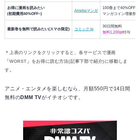
お得に漫画を読みたい
100冊まで40%OFF
Amebaマンガ
(初期費用40%OFF~)
マンガコイン増量祭で
30日間無料
最新巻を無料で読みたい(スマホ限定)
コミック.jp
無料1,200pt
付与
＊上表のリンクをクリックすると、各サービスで漫画
「WORST」をお得に読む方法(記事下部で紹介)に移動しま
す。
アニメ・エンタメを楽しむなら、月額550円で14日間
無料の
DMM TV
がイチオシです。