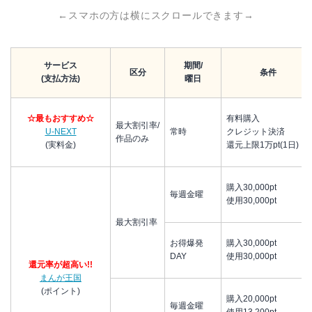
←スマホの方は横にスクロールできます→
サービス
期間/
区分
条件
(支払方法)
曜日
☆最もおすすめ☆
有料購入
最大割引率/
U-NEXT
常時
クレジット決済
作品のみ
(実料金)
還元上限1万pt(1日)
購入30,000pt
毎週金曜
使用30,000pt
最大割引率
お得爆発
購入30,000pt
DAY
使用30,000pt
還元率が超高い!!
まんが王国
(ポイント)
購入20,000pt
毎週金曜
使用13,200pt