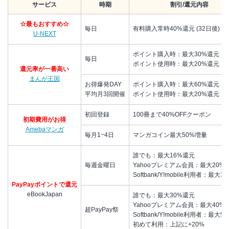
サービス
時期
割引/還元内容
☆最もおすすめ☆
毎日
有料購入常時40%還元 (32日後)
U-NEXT
ポイント購入時：最大30%還元
毎日
ポイント使用時：最大20%還元
還元率が一番高い
まんが王国
お得爆発DAY
ポイント購入時：最大60%還元
平均月3回開催
ポイント使用時：最大20%還元
初回登録
100冊まで40%OFFクーポン
初期費用がお得
Amebaマンガ
毎月1~4日
マンガコイン最大50%増量
誰でも：最大16%還元
毎週金曜日
Yahooプレミアム会員：最大20%
Softbank/Y!mobile利用者：最大
PayPayポイントで還元
eBookJapan
誰でも：最大30%還元
Yahooプレミアム会員：最大40%
超PayPay祭
Softbank/Y!mobile利用者：最大
初めて利用：上記に+20%