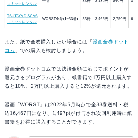
全巻
33冊
3,135円
840円
3,9
コミックレンタル
TSUTAYA DISCAS
WORST全巻(1~33巻)
33冊
3,465円
2,750円
6,2
コミックレンタル
また、紙で全巻購入したい場合には「
漫画全巻ドット
コム
」での購入も検討しましょう。
漫画全巻ドットコムでは決済金額に応じてポイントが
還元さるプログラムがあり、紙書籍で1万円以上購入す
ると10%、2万円以上購入すると12%が還元されます。
漫画「WORST」は2022年5月時点で全33巻送料・税
込16,467円になり、1,497ptが付与され次回利用時に紙
書籍をお得に購入することができます。