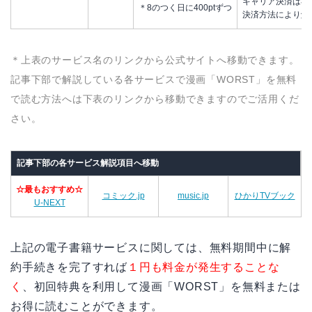
キャリア決済は不
＊8のつく日に400ptずつ
決済方法により解
＊上表のサービス名のリンクから公式サイトへ移動できます。
記事下部で解説している各サービスで漫画「WORST」を無料
で読む方法へは下表のリンクから移動できますのでご活用くだ
さい。
記事下部の各サービス解説項目へ移動
☆最もおすすめ☆
コミック.jp
music.jp
ひかりTVブック
U-NEXT
上記の電子書籍サービスに関しては、無料期間中に解
約手続きを完了すれば
１円も料金が発生することな
く
、初回特典を利用して漫画「WORST」を無料または
お得に読むことができます。