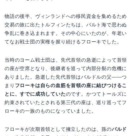
物語の後半、ヴィンランドへの移民資金を集めるため
交易の旅に出たトルフィンたちは、バルト海で思わぬ
争乱に巻き込まれます。その中心にいたのが、年老い
てなお戦士団の実権を握り続けるフローキでした。
当時のヨーム戦士団は、先代首領の急逝によって首領
の座が空席となり、後継者を巡って内部分裂の危機に
ありました。急逝した先代首領はバルドルの父——つ
まり
フローキは自らの血筋を首領の座に結びつけるこ
とに、すでに成功していた
のです。かつてトールズに
約束されていたとされる第三代の座は、巡り巡ってフ
ローキの一族のものになっていました。
フローキが次期首領として擁立したのは、孫の
バルド