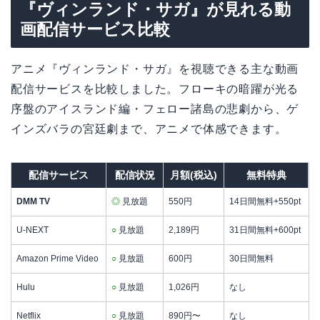
『ヴィンランド・サガ』が見れる動
画配信サービス比較
アニメ『ヴィンランド・サガ』を視聴できる主な動画
配信サービスを比較しました。フローキの暗躍が光る
序盤のアイスランド編・フェロー諸島の悲劇から、ゲ
インズバラの宮廷劇まで、アニメで体感できます。
配信サービス
配信状況
月額(税込)
無料特典
DMM TV
◎
見放題
550円
14日間無料+550pt
U-NEXT
○
見放題
2,189円
31日間無料+600pt
Amazon Prime Video
○
見放題
600円
30日間無料
Hulu
○
見放題
1,026円
なし
Netflix
○
見放題
890円〜
なし