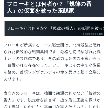
フローキとは何者か？「規律の番
人」の仮面を被った策謀家
フローキが所属するヨーム戦士団は、北海最強と恐れ
られた伝説的な戦闘集団です。厳格な掟で結ばれた戦
士たちの共同体であり、その武力は各国の王家からも
一目置かれる存在でした。フローキはその中で小隊長
を務め、首領シグヴァルディの命を受けて動く立場に
あります。
表向きのフローキは、強面で融通の利かない「規律の
番人」です。脱走者を許さず、掟を盾に正論を振りか
ざす姿は、いかにも生真面目な軍人そのもの。しかし