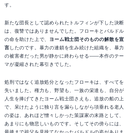
す。
新たな団長として認められたトルフィンが下した決断
は、復讐ではありませんでした。フローキとバルドル
の命を助けた上で、
ヨーム戦士団そのものの解散を宣
言
したのです。暴力の連鎖を生み続けた組織を、暴力
の被害者だった男が静かに終わらせる——本作のテー
マが凝縮された幕引きでした。
処刑ではなく追放処分となったフローキは、すべてを
失いました。権力も、野望も、一族の栄達も、自分が
人生を捧げてきたヨーム戦士団さえも。追放の船の上
で、呆けたように独り言を漏らしながら項垂れる老人
の姿は、あれほど憎々しかった策謀家の末路として、
あまりにも物悲しいものです。そしてその傍らには、
最後まで祖父を見捨てなかったバルドルの姿がありま