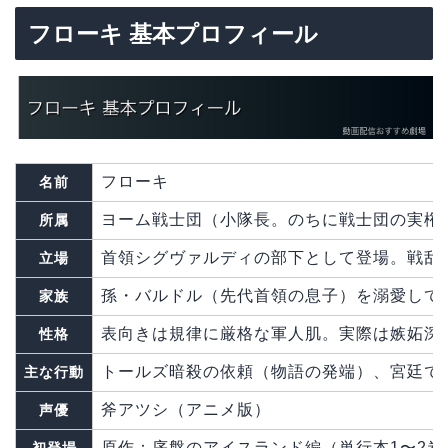
フローキ 基本プロフィール
フローキ
名前
ヨーム戦士団（小隊長。のちに戦士団の実権
所属
首領シグヴァルディの部下として登場。戦乱
立場
孫・バルドル（先代首領の息子）を溺愛して
家族
表向きは規律に厳格な軍人肌。実際は嫉妬深
性格
トールズ暗殺の依頼（物語の発端）、宮廷で
主な行動
斧アツシ（アニメ版）
声優
原作：序盤のアイスランド編（単行本1〜2巻