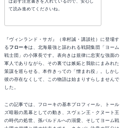
は必ず注意書きを入れているので、安心し
て読み進めてくださいね。
『ヴィンランド・サガ』（幸村誠・講談社）に登場す
る
フローキ
は、北海最強と謳われる戦闘集団「ヨーム
戦士団」の小隊長です。表向きは規律に忠実な強面の
軍人でありながら、その裏では嫉妬と我欲にまみれた
策謀を巡らせる、本作きっての「憎まれ役」。しかし
彼の存在なくして、この物語は始まりすらしませんで
した。
この記事では、フローキの基本プロフィール、トール
ズ暗殺の黒幕としての動き、スヴェン王・クヌート王
の時代の処世、孫バルドルへの溺愛、そしてヨーム戦