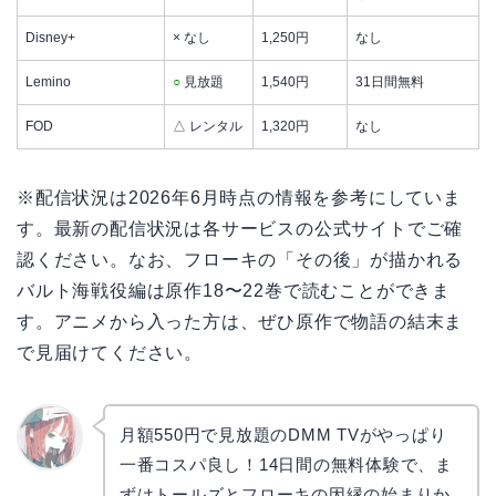
Disney+
× なし
1,250円
なし
Lemino
○
見放題
1,540円
31日間無料
FOD
△ レンタル
1,320円
なし
※配信状況は2026年6月時点の情報を参考にしていま
す。最新の配信状況は各サービスの公式サイトでご確
認ください。なお、フローキの「その後」が描かれる
バルト海戦役編は原作18〜22巻で読むことができま
す。アニメから入った方は、ぜひ原作で物語の結末ま
で見届けてください。
月額550円で見放題のDMM TVがやっぱり
一番コスパ良し！14日間の無料体験で、ま
リョウ
コ
ずはトールズとフローキの因縁の始まりか