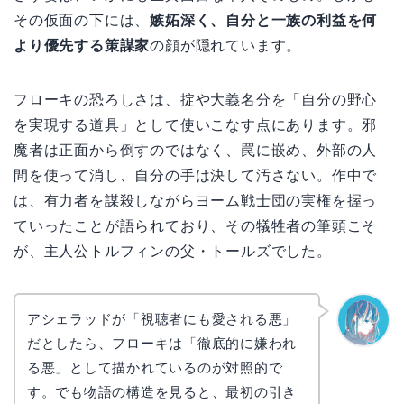
その仮面の下には、
嫉妬深く、自分と一族の利益を何
より優先する策謀家
の顔が隠れています。
フローキの恐ろしさは、掟や大義名分を「自分の野心
を実現する道具」として使いこなす点にあります。邪
魔者は正面から倒すのではなく、罠に嵌め、外部の人
間を使って消し、自分の手は決して汚さない。作中で
は、有力者を謀殺しながらヨーム戦士団の実権を握っ
ていったことが語られており、その犠牲者の筆頭こそ
が、主人公トルフィンの父・トールズでした。
アシェラッドが「視聴者にも愛される悪」
だとしたら、フローキは「徹底的に嫌われ
なぎさ
る悪」として描かれているのが対照的で
す。でも物語の構造を見ると、最初の引き