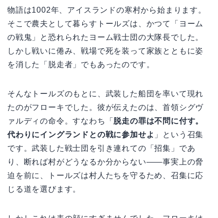
物語は1002年、アイスランドの寒村から始まります。
そこで農夫として暮らすトールズは、かつて「ヨーム
の戦鬼」と恐れられたヨーム戦士団の大隊長でした。
しかし戦いに倦み、戦場で死を装って家族とともに姿
を消した「脱走者」でもあったのです。
そんなトールズのもとに、武装した船団を率いて現れ
たのがフローキでした。彼が伝えたのは、首領シグヴ
ァルディの命令。すなわち「
脱走の罪は不問に付す。
代わりにイングランドとの戦に参加せよ
」という召集
です。武装した戦士団を引き連れての「招集」であ
り、断れば村がどうなるか分からない——事実上の脅
迫を前に、トールズは村人たちを守るため、召集に応
じる道を選びます。