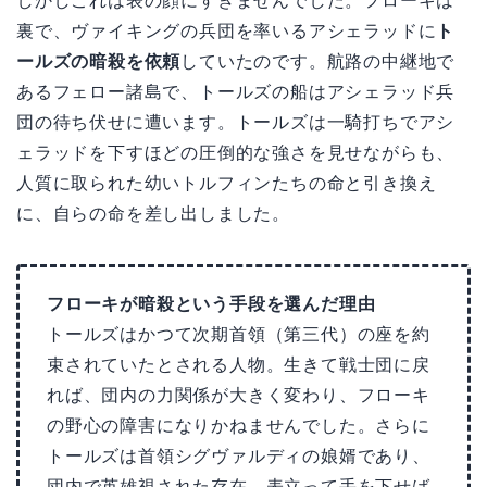
しかしこれは表の顔にすぎませんでした。フローキは
裏で、ヴァイキングの兵団を率いるアシェラッドに
ト
ールズの暗殺を依頼
していたのです。航路の中継地で
あるフェロー諸島で、トールズの船はアシェラッド兵
団の待ち伏せに遭います。トールズは一騎打ちでアシ
ェラッドを下すほどの圧倒的な強さを見せながらも、
人質に取られた幼いトルフィンたちの命と引き換え
に、自らの命を差し出しました。
フローキが暗殺という手段を選んだ理由
トールズはかつて次期首領（第三代）の座を約
束されていたとされる人物。生きて戦士団に戻
れば、団内の力関係が大きく変わり、フローキ
の野心の障害になりかねませんでした。さらに
トールズは首領シグヴァルディの娘婿であり、
団内で英雄視された存在。表立って手を下せば