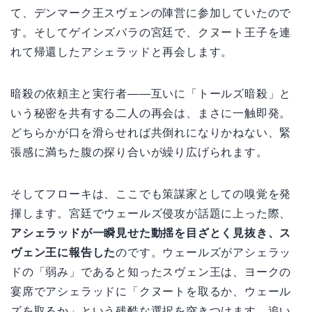
て、デンマーク王スヴェンの陣営に参加していたので
す。そしてゲインズバラの宮廷で、クヌート王子を連
れて帰還したアシェラッドと再会します。
暗殺の依頼主と実行者——互いに「トールズ暗殺」と
いう秘密を共有する二人の再会は、まさに一触即発。
どちらかが口を滑らせれば共倒れになりかねない、緊
張感に満ちた腹の探り合いが繰り広げられます。
そしてフローキは、ここでも策謀家としての嗅覚を発
揮します。宮廷でウェールズ侵攻が話題に上った際、
アシェラッドが一瞬見せた動揺を目ざとく見抜き、ス
ヴェン王に報告した
のです。ウェールズがアシェラッ
ドの「弱み」であると知ったスヴェン王は、ヨークの
宴席でアシェラッドに「クヌートを取るか、ウェール
ズを取るか」という残酷な選択を突きつけます。追い