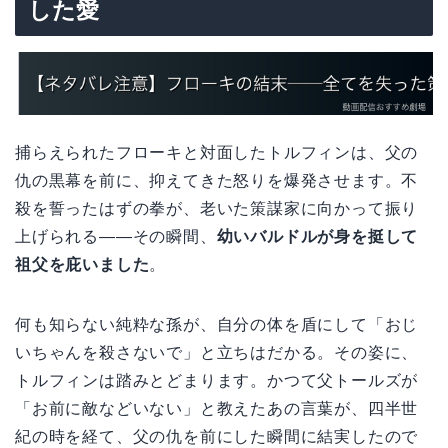
した愛
捕らえられたフローキと対面したトルフィンは、父の
仇の黒幕を前に、抑えてきた怒りを爆発させます。不
殺を誓ったはずの拳が、老いた策謀家に向かって振り
上げられる——その瞬間、
幼いバルドルが身を挺して
祖父を庇いました
。
何も知らない純粋な孫が、自分の体を盾にして「おじ
いちゃんを殺さないで」と立ちはだかる。その姿に、
トルフィンは踏みとどまります。かつて父トールズが
「お前に敵などいない」と教えたあの言葉が、四半世
紀の時を経て、父の仇を前にした瞬間に結実したので