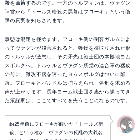
殺を画策する
のです。一方のトルフィンは、ヴァグン
陣営から「トールズ暗殺の黒幕はフローキ」という衝
撃の真実を知らされます。
事態は混迷を極めます。フローキ側の刺客ガルムによ
ってヴァグンが殺害されると、獲物を横取りされた形
のトルケルが激怒し、その矛先は戦士団の本拠地ヨム
スボルグへ。トルケルとヴァグン残党の連合軍の猛攻
の前に、難攻不落を誇ったヨムスボルグはついに陥
落。フローキとバルドルは捕らえられ、処刑を求める
声が上がります。長年ヨーム戦士団を裏から操ってき
た策謀家は、ここですべてを失うことになるのです。
約25年前にフローキが蒔いた「トールズ暗
殺」という種が、ヴァグンの反乱の大義名
かえで