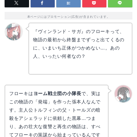
本ページにはプロモーション(広告)が含まれています。
『ヴィンランド・サガ』のフローキって、
物語の最初から終盤までずっと出てくるの
リョウ
コ
に、いまいち正体がつかめない…。あの
人、いったい何者なの？
フローキは
ヨーム戦士団の小隊長
で、実は
この物語の「発端」を作った張本人なんで
かえで
す。主人公トルフィンの父・トールズの暗
殺をアシェラッドに依頼した黒幕…つま
り、あの壮大な復讐と再生の物語は、すべ
てフローキの策謀から始まっているんです