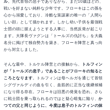
ル
。先代首領の息子でありながら、まだ10歳ほどの、
戦いを好まない純朴な少年です。フローキはこの孫を
心から溺愛しており、冷酷な策謀家の唯一の「人間ら
しい顔」として描かれます。しかし幼い子供を最強戦
士団の頭に据えようとする人事に、当然反発が起こり
ます。大隊長ヴァグンは「トールズの仇討ち」を大義
名分に掲げて独自勢力を築き、フローキ陣営と真っ向
から対立しました。
そんな最中、トルケル陣営との接触から、
トルフィン
が「トールズの息子」であることがフローキの知ると
ころとなります
。トルフィンは母ヘルガを通じて首領
シグヴァルディの血を引く、血筋的に正当な後継候補
になり得る存在。フローキは旧悪の発覚を恐れ、さら
に戦士団を乗っ取られるのではと疑心暗鬼に陥り、
か
つての父と同じように、今度は息子のトルフィンの抹