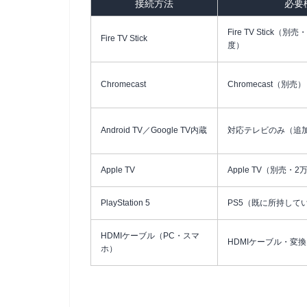
接続方法
必要
Fire TV Stick（別売
Fire TV Stick
度）
Chromecast
Chromecast（別売）
Android TV／Google TV内蔵
対応テレビのみ（追
Apple TV
Apple TV（別売・
PlayStation 5
PS5（既に所持して
HDMIケーブル（PC・スマ
HDMIケーブル・変
ホ）