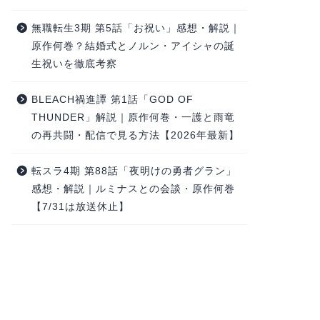
無職転生3期 第5話「お祝い」感想・解説｜
原作何巻？結婚式とノルン・アイシャの誕
生祝いを徹底考察
BLEACH禍進譚 第1話「GOD OF
THUNDER」解説｜原作何巻・一護と雨竜
の再共闘・配信で見る方法【2026年最新】
転スラ4期 第88話「夜明けの勇者グラン」
感想・解説｜ルミナスとの会談・原作何巻
【7/31は放送休止】