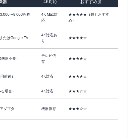
機器
4K対応
おすすめ度
・3,000〜8,000円程
4K Max対
★★★★★（最もおすす
応
め）
4K対応あ
またはGoogle TV
★★★★☆
り
テレビ依
加機器不要）
★★★★☆
存
2万円前後）
4K対応
★★★★☆
いる場合）
4K対応
★★★☆☆
換アダプタ
機器依存
★★★☆☆