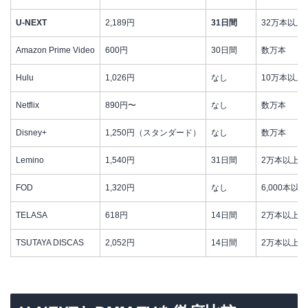
U-NEXT
2,189円
31日間
32万本以上
Amazon Prime Video
600円
30日間
数万本
Hulu
1,026円
なし
10万本以上
Netflix
890円〜
なし
数万本
Disney+
1,250円（スタンダード）
なし
数万本
Lemino
1,540円
31日間
2万本以上
FOD
1,320円
なし
6,000本以上
TELASA
618円
14日間
2万本以上
TSUTAYA DISCAS
2,052円
14日間
2万本以上