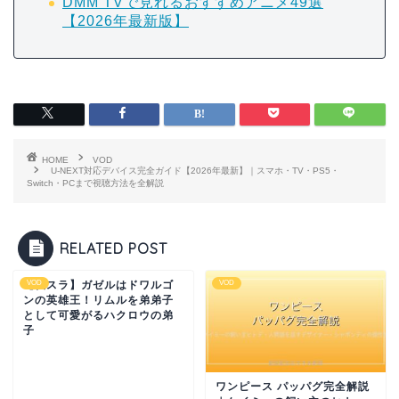
DMM TVで見れるおすすめアニメ49選
【2026年最新版】
HOME
VOD
U-NEXT対応デバイス完全ガイド【2026年最新】｜スマホ・TV・PS5・
Switch・PCまで視聴方法を全解説
RELATED POST
【転スラ】ガゼルはドワルゴ
VOD
VOD
ンの英雄王！リムルを弟弟子
として可愛がるハクロウの弟
子
ワンピース パッパグ完全解説