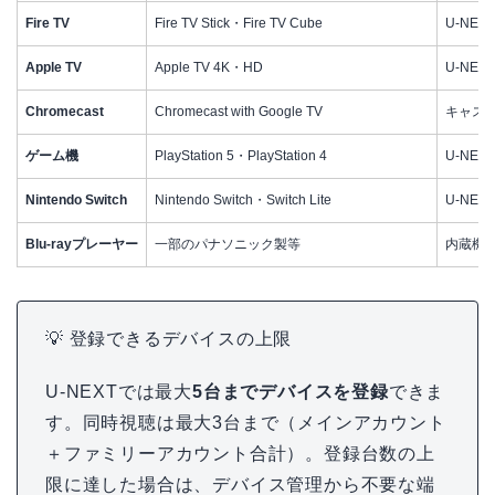
Fire TV
Fire TV Stick・Fire TV Cube
U-NEX
Apple TV
Apple TV 4K・HD
U-NEX
Chromecast
Chromecast with Google TV
キャス
ゲーム機
PlayStation 5・PlayStation 4
U-NEX
Nintendo Switch
Nintendo Switch・Switch Lite
U-NEX
Blu-rayプレーヤー
一部のパナソニック製等
内蔵機
💡 登録できるデバイスの上限
U-NEXTでは最大
5台までデバイスを登録
できま
す。同時視聴は最大3台まで（メインアカウント
＋ファミリーアカウント合計）。登録台数の上
限に達した場合は、デバイス管理から不要な端