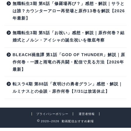
無職転生3期 第6話「修羅場再び？」感想・解説｜サラと
は誰？カウンターアロー再登場と原作13巻を解説【2026
年最新】
無職転生3期 第5話「お祝い」感想・解説｜原作何巻？結
婚式とノルン・アイシャの誕生祝いを徹底考察
BLEACH禍進譚 第1話「GOD OF THUNDER」解説｜原
作何巻・一護と雨竜の再共闘・配信で見る方法【2026年
最新】
転スラ4期 第88話「夜明けの勇者グラン」感想・解説｜
ルミナスとの会談・原作何巻【7/31は放送休止】
プライバシーポリシー
運営者情報
2020–2026 動画配信おすすめ劇場