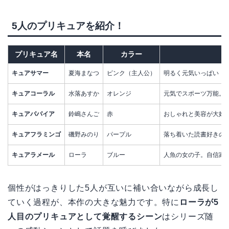
5人のプリキュアを紹介！
プリキュア名
本名
カラー
キュアサマー
夏海まなつ
ピンク（主人公）
明るく元気いっぱい！
キュアコーラル
水落あすか
オレンジ
元気でスポーツ万能。
キュアパパイア
鈴嶋さんご
赤
おしゃれと美容が大好
キュアフラミンゴ
磯野みのり
パープル
落ち着いた読書好きの
キュアラメール
ローラ
ブルー
人魚の女の子。自信家
個性がはっきりした5人が互いに補い合いながら成長し
ていく過程が、本作の大きな魅力です。特に
ローラが5
人目のプリキュアとして覚醒するシーン
はシリーズ随