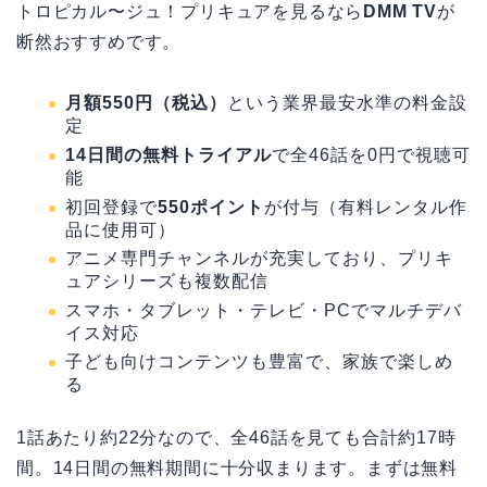
トロピカル〜ジュ！プリキュアを見るなら
DMM TV
が
断然おすすめです。
月額550円（税込）
という業界最安水準の料金設
定
14日間の無料トライアル
で全46話を0円で視聴可
能
初回登録で
550ポイント
が付与（有料レンタル作
品に使用可）
アニメ専門チャンネルが充実しており、プリキ
ュアシリーズも複数配信
スマホ・タブレット・テレビ・PCでマルチデバ
イス対応
子ども向けコンテンツも豊富で、家族で楽しめ
る
1話あたり約22分なので、全46話を見ても合計約17時
間。14日間の無料期間に十分収まります。まずは無料