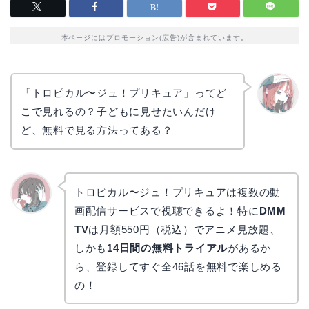
本ページにはプロモーション(広告)が含まれています。
「トロピカル〜ジュ！プリキュア」ってど
こで見れるの？子どもに見せたいんだけ
リョウ
コ
ど、無料で見る方法ってある？
トロピカル〜ジュ！プリキュアは複数の動
画配信サービスで視聴できるよ！特に
DMM
かえで
TV
は月額550円（税込）でアニメ見放題、
しかも
14日間の無料トライアル
があるか
ら、登録してすぐ全46話を無料で楽しめる
の！