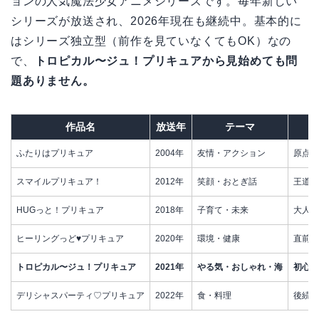
ョンの人気魔法少女アニメシリーズです。毎年新しい
シリーズが放送され、2026年現在も継続中。基本的に
はシリーズ独立型（前作を見ていなくてもOK）なの
で、
トロピカル〜ジュ！プリキュアから見始めても問
題ありません。
作品名
放送年
テーマ
ふたりはプリキュア
2004年
友情・アクション
原点を
スマイルプリキュア！
2012年
笑顔・おとぎ話
王道プ
HUGっと！プリキュア
2018年
子育て・未来
大人フ
ヒーリングっど♥プリキュア
2020年
環境・健康
直前シ
トロピカル〜ジュ！プリキュア
2021年
やる気・おしゃれ・海
初心者
デリシャスパーティ♡プリキュア
2022年
食・料理
後続シ