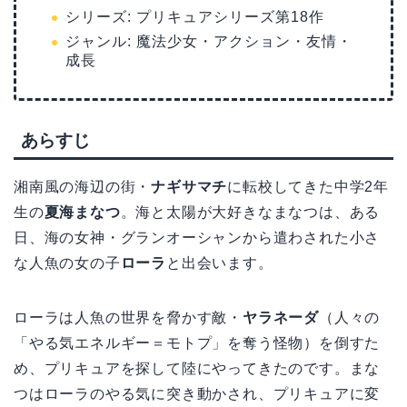
シリーズ: プリキュアシリーズ第18作
ジャンル: 魔法少女・アクション・友情・
成長
あらすじ
湘南風の海辺の街・
ナギサマチ
に転校してきた中学2年
生の
夏海まなつ
。海と太陽が大好きなまなつは、ある
日、海の女神・グランオーシャンから遣わされた小さ
な人魚の女の子
ローラ
と出会います。
ローラは人魚の世界を脅かす敵・
ヤラネーダ
（人々の
「やる気エネルギー＝モトプ」を奪う怪物）を倒すた
め、プリキュアを探して陸にやってきたのです。まな
つはローラのやる気に突き動かされ、プリキュアに変