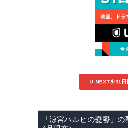
U-NEXTを3
「涼宮ハルヒの憂鬱」の配