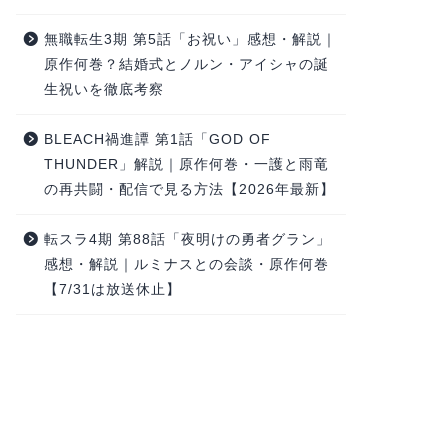
無職転生3期 第5話「お祝い」感想・解説｜
原作何巻？結婚式とノルン・アイシャの誕
生祝いを徹底考察
BLEACH禍進譚 第1話「GOD OF
THUNDER」解説｜原作何巻・一護と雨竜
の再共闘・配信で見る方法【2026年最新】
転スラ4期 第88話「夜明けの勇者グラン」
感想・解説｜ルミナスとの会談・原作何巻
【7/31は放送休止】