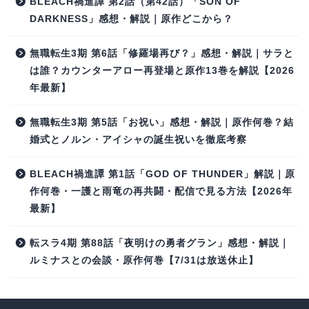
BLEACH禍進譚 第2話（第42話）「SON OF
DARKNESS」感想・解説｜原作どこから？
無職転生3期 第6話「修羅場再び？」感想・解説｜サラと
は誰？カウンターアロー再登場と原作13巻を解説【2026
年最新】
無職転生3期 第5話「お祝い」感想・解説｜原作何巻？結
婚式とノルン・アイシャの誕生祝いを徹底考察
BLEACH禍進譚 第1話「GOD OF THUNDER」解説｜原
作何巻・一護と雨竜の再共闘・配信で見る方法【2026年
最新】
転スラ4期 第88話「夜明けの勇者グラン」感想・解説｜
ルミナスとの会談・原作何巻【7/31は放送休止】