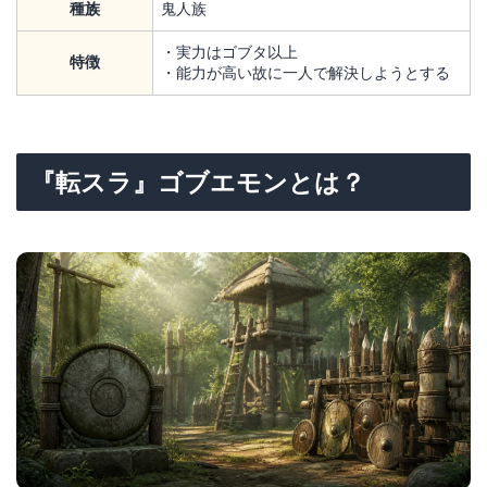
種族
鬼人族
・実力はゴブタ以上
特徴
・能力が高い故に一人で解決しようとする
『転スラ』ゴブエモンとは？