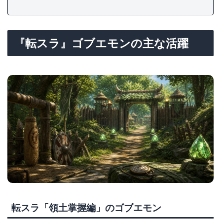
『転スラ』ゴブエモンの主な活躍
転スラ「領土掌握編」のゴブエモン