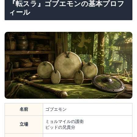
『転スラ』ゴブエモンの基本プロフ
ィール
名前
ゴブエモン
ミョルマイルの護衛
立場
ピッドの兄貴分