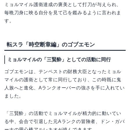
ミョルマイル護衛達成の褒美として打刀が与えられ、
毎晩刀身に映る自分を見て己を鑑みるように言われま
す。
転スラ「時空断章編」のゴブエモン
ミョルマイルの「三賢酔」としての活動に同行
ゴブエモンは、テンペストの財務大臣となったミョル
マイルの護衛として常に同行しており、この時既に鬼
人族へと進化、Aランクオーバーの強さを手に入れてい
ました。
「三賢酔」の活動でミョルマイルが精力的に動いてい
る中、会合で引退した元Aランクの冒険者、ドン・ガバ
ーナの用心棒アルレキオが絡んできます。