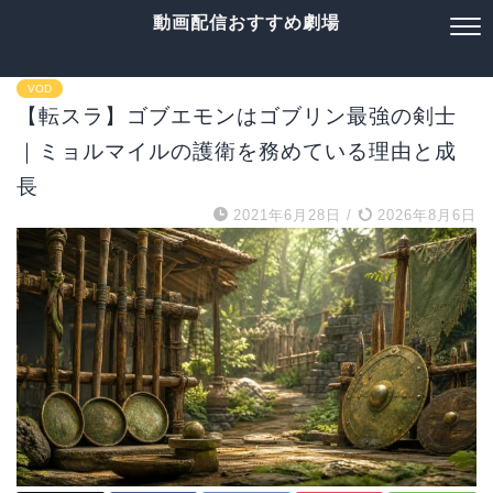
動画配信おすすめ劇場
VOD
【転スラ】ゴブエモンはゴブリン最強の剣士
｜ミョルマイルの護衛を務めている理由と成
長
2021年6月28日
/
2026年8月6日