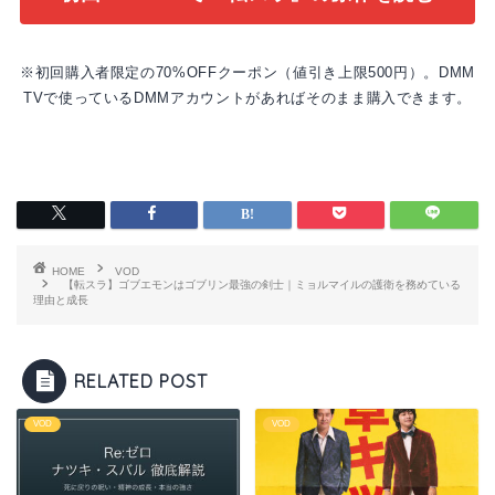
※初回購入者限定の70%OFFクーポン（値引き上限500円）。DMM
TVで使っているDMMアカウントがあればそのまま購入できます。
HOME
VOD
【転スラ】ゴブエモンはゴブリン最強の剣士｜ミョルマイルの護衛を務めている
理由と成長
RELATED POST
VOD
VOD