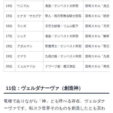
14位
ベニマル
鬼族・テンペスト大幹部
固有スキル「炎之支
15位
ヒナタ・サカグチ
聖人・西方聖教会騎士団長
固有スキル「絶対防
16位
ランガ
天空大妖狼・リムル配下
固有スキル「天空の
17位
シュナ
鬼族・テンペスト大幹部
固有スキル「解析之
18位
アダルマン
聖魔導士・テンペスト幹部
固有スキル「聖王之
19位
クマラ
九尾の狐・テンペスト幹部
固有スキル「九尾魔
20位
ミョルマイル
ドワーフ族・魔王側近
固有スキル「商売之
11位：ヴェルダナーヴァ（創造神）
竜種でありながら「神」とも呼べる存在、ヴェルダナ
ーヴァです。転スラ世界そのものを創造したとも言わ