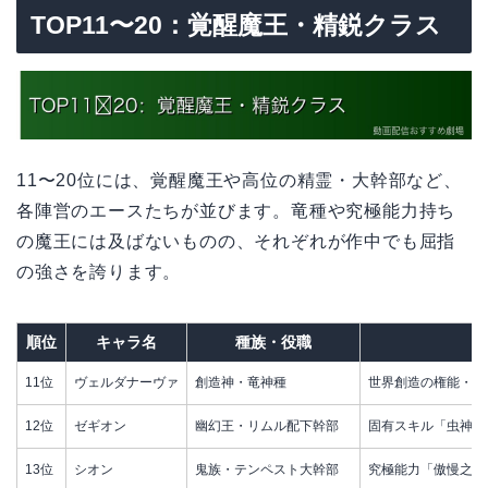
TOP11〜20：覚醒魔王・精鋭クラス
11〜20位には、覚醒魔王や高位の精霊・大幹部など、
各陣営のエースたちが並びます。竜種や究極能力持ち
の魔王には及ばないものの、それぞれが作中でも屈指
の強さを誇ります。
順位
キャラ名
種族・役職
11位
ヴェルダナーヴァ
創造神・竜神種
世界創造の権能・あ
12位
ゼギオン
幽幻王・リムル配下幹部
固有スキル「虫神之
13位
シオン
鬼族・テンペスト大幹部
究極能力「傲慢之王