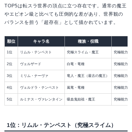
TOP5は転スラ世界の頂点に立つ存在です。通常の魔王
やエピオン級と比べても圧倒的な差があり、世界観の
バランスを担う「超存在」として描かれています。
順位
キャラ名
種族・役職
1位
リムル・テンペスト
究極スライム・魔王
究極能力「
2位
ヴェルザード
白竜・竜種
究極能力「
3位
ミリム・ナーヴァ
竜人・魔王（最古の魔王）
究極能力「
4位
ヴェルドラ・テンペスト
嵐竜・竜種
究極能力「
5位
ルミナス・ヴァレンタイン
吸血鬼始祖・魔王
究極能力「
1位：リムル・テンペスト（究極スライム）