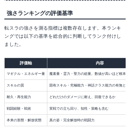
強さランキングの評価基準
転スラの強さを測る指標は複数存在します。本ランキ
ングでは以下の基準を総合的に判断してランク付けし
ました。
評価軸
内容
マギクル・エネルギー量
魔素量・霊力・聖力の総量。数値が高いほど根本的
スキルの質
固有スキル・究極能力・神話クラス能力の有無と組
耐久・再生能力
どれだけのダメージに耐え、回復できるか
戦闘経験・戦術
実戦での立ち回り、知性・策略も含む
本来の形態・解放状態
真の姿・完全解放時の戦闘力