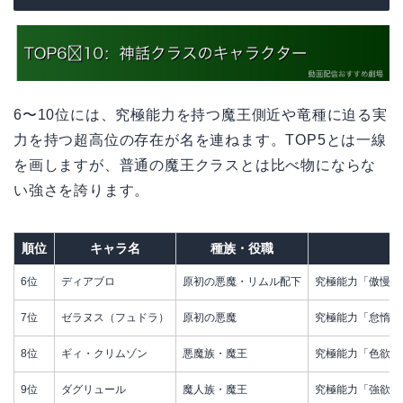
6〜10位には、究極能力を持つ魔王側近や竜種に迫る実
力を持つ超高位の存在が名を連ねます。TOP5とは一線
を画しますが、普通の魔王クラスとは比べ物にならな
い強さを誇ります。
順位
キャラ名
種族・役職
6位
ディアブロ
原初の悪魔・リムル配下
究極能力「傲慢之
7位
ゼラヌス（フュドラ）
原初の悪魔
究極能力「怠惰之
8位
ギィ・クリムゾン
悪魔族・魔王
究極能力「色欲之
9位
ダグリュール
魔人族・魔王
究極能力「強欲之