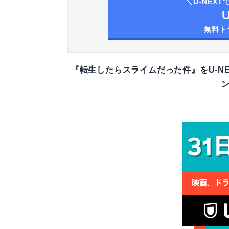
＼U-NEX
無料ト
『転生したらスライムだった件』をU-NE
ン