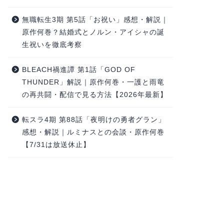
無職転生3期 第5話「お祝い」感想・解説｜
原作何巻？結婚式とノルン・アイシャの誕
生祝いを徹底考察
BLEACH禍進譚 第1話「GOD OF
THUNDER」解説｜原作何巻・一護と雨竜
の再共闘・配信で見る方法【2026年最新】
転スラ4期 第88話「夜明けの勇者グラン」
感想・解説｜ルミナスとの会談・原作何巻
【7/31は放送休止】