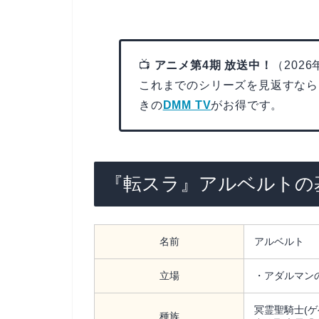
📺
アニメ第4期 放送中！
（202
これまでのシリーズを見返すなら
きの
DMM TV
がお得です。
『転スラ』アルベルトの
名前
アルベルト
立場
・アダルマン
冥霊聖騎士(ゲ
種族