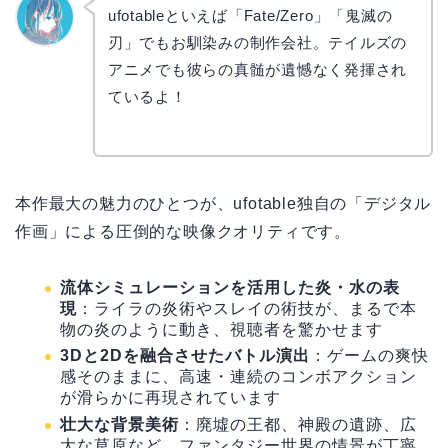
ufotableといえば「Fate/Zero」「鬼滅の
刃」でもお馴染みの制作会社。テイルズの
なぎさ
アニメでも彼らの真髄が遺憾なく発揮され
ているよ！
本作最大の魅力のひとつが、ufotable独自の「デジタル
作画」による圧倒的な映像クオリティです。
流体シミュレーションを活用した炎・水の表
現
：ライラの炎術やスレイの術技が、まるで本
物の炎のように動き、視聴者を驚かせます
3Dと2Dを融合させたバトル演出
：ゲームの爽快
感そのままに、高速・連続のコンボアクション
が滑らかに再現されています
壮大な背景美術
：廃墟の王都、神殿の遺跡、広
大な草原など、ファンタジー世界の情景が丁寧