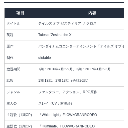
項目
内容
タイトル
テイルズ オブ ゼスティリア ザ クロス
英題
Tales of Zestiria the X
原作
バンダイナムコエンターテインメント「テイルズ オブ ゼ
制作
ufotable
放送期間
1期：2016年7月〜9月、2期：2017年1月〜3月
話数
1期 13話、2期 13話（合計26話）
ジャンル
ファンタジー、アクション、RPG原作
主人公
スレイ（CV：村瀬歩）
主題歌（1期OP）
「White Light」FLOW×GRANRODEO
主題歌（2期OP）
「illuminate」FLOW×GRANRODEO