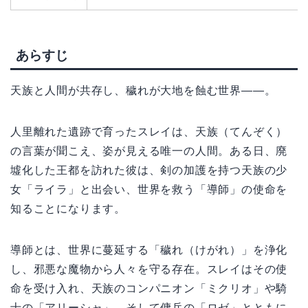
あらすじ
天族と人間が共存し、穢れが大地を蝕む世界——。
人里離れた遺跡で育ったスレイは、天族（てんぞく）
の言葉が聞こえ、姿が見える唯一の人間。ある日、廃
墟化した王都を訪れた彼は、剣の加護を持つ天族の少
女「ライラ」と出会い、世界を救う「導師」の使命を
知ることになります。
導師とは、世界に蔓延する「穢れ（けがれ）」を浄化
し、邪悪な魔物から人々を守る存在。スレイはその使
命を受け入れ、天族のコンパニオン「ミクリオ」や騎
士の「アリーシャ」、そして傭兵の「ロゼ」とともに