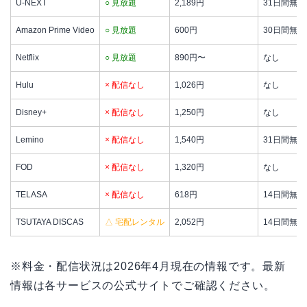
U-NEXT
○ 見放題
2,189円
31日間無料
Amazon Prime Video
○ 見放題
600円
30日間無料
Netflix
○ 見放題
890円〜
なし
Hulu
× 配信なし
1,026円
なし
Disney+
× 配信なし
1,250円
なし
Lemino
× 配信なし
1,540円
31日間無料
FOD
× 配信なし
1,320円
なし
TELASA
× 配信なし
618円
14日間無料
TSUTAYA DISCAS
△ 宅配レンタル
2,052円
14日間無料
※料金・配信状況は2026年4月現在の情報です。最新
情報は各サービスの公式サイトでご確認ください。