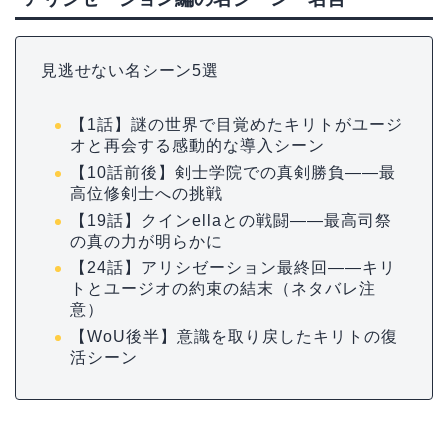
見逃せない名シーン5選
【1話】謎の世界で目覚めたキリトがユージ
オと再会する感動的な導入シーン
【10話前後】剣士学院での真剣勝負——最
高位修剣士への挑戦
【19話】クインellaとの戦闘——最高司祭
の真の力が明らかに
【24話】アリシゼーション最終回——キリ
トとユージオの約束の結末（ネタバレ注
意）
【WoU後半】意識を取り戻したキリトの復
活シーン