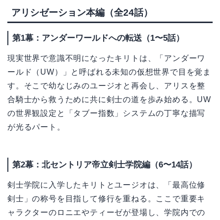
アリシゼーション本編（全24話）
第1幕：アンダーワールドへの転送（1〜5話）
現実世界で意識不明になったキリトは、「アンダーワ
ールド（UW）」と呼ばれる未知の仮想世界で目を覚ま
す。そこで幼なじみのユージオと再会し、アリスを整
合騎士から救うために共に剣士の道を歩み始める。UW
の世界観設定と「タブー指数」システムの丁寧な描写
が光るパート。
第2幕：北セントリア帝立剣士学院編（6〜14話）
剣士学院に入学したキリトとユージオは、「最高位修
剣士」の称号を目指して修行を重ねる。ここで重要キ
ャラクターのロニエやティーゼが登場し、学院内での