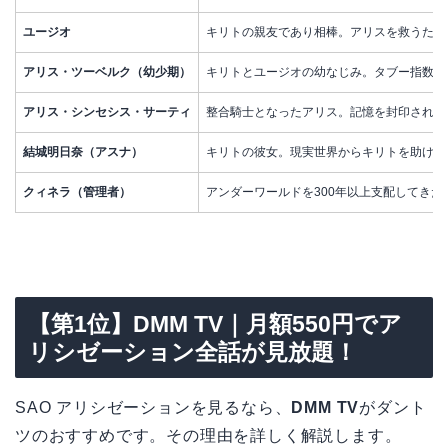
ユージオ
キリトの親友であり相棒。アリスを救うため
アリス・ツーベルク（幼少期）
キリトとユージオの幼なじみ。タブー指数を
アリス・シンセシス・サーティ
整合騎士となったアリス。記憶を封印されて
結城明日奈（アスナ）
キリトの彼女。現実世界からキリトを助けるために
クィネラ（管理者）
アンダーワールドを300年以上支配してき
【第1位】DMM TV｜月額550円でア
リシゼーション全話が見放題！
SAO アリシゼーションを見るなら、
DMM TV
がダント
ツのおすすめです。その理由を詳しく解説します。