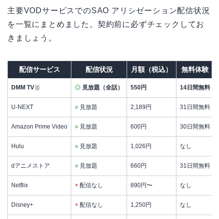
主要VODサービスでのSAO アリシゼーション配信状況
を一覧にまとめました。契約前に必ずチェックしてお
きましょう。
配信サービス
配信状況
月額（税込）
無料体験
DMM TV
🥇
◎
見放題（全話）
550円
14日間無料
U-NEXT
○
見放題
2,189円
31日間無料
Amazon Prime Video
○
見放題
600円
30日間無料
Hulu
○
見放題
1,026円
なし
dアニメストア
○
見放題
660円
31日間無料
Netflix
×
配信なし
890円〜
なし
Disney+
×
配信なし
1,250円
なし