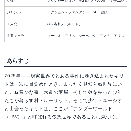
話数
アリシゼーション：全24話 ／ WoU前半：全12話 ／
ジャンル
アクション・ファンタジー・SF・冒険
主人公
桐ヶ谷和人（キリト）
主要キャラ
ユージオ、アリス・ツーベルク、アスナ、アリス・
あらすじ
2026年——現実世界でとある事件に巻き込まれたキリ
トは、次に目覚めたとき、まったく見知らぬ世界にい
た。緑豊かな森、木造の家屋、そして剣を持った少年
たちが暮らす村・ルーリッド。そこで少年・ユージオ
と出会ったキリトは、ここが「アンダーワールド
（UW）」と呼ばれる仮想世界であることに気づく。