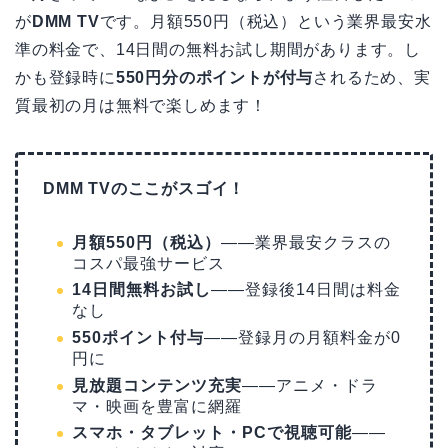
が
DMM TV
です。月額550円（税込）という業界最安水
準の料金で、14日間の無料お試し期間があります。し
かも登録時に
550円分のポイントが付与
されるため、実
質最初の月は無料で楽しめます！
DMM TVのここがスゴイ！
月額550円（税込）
——業界最安クラスの
コスパ最強サービス
14日間無料お試し
——登録後14日間は料金
なし
550ポイント付与
——登録月の月額料金が0
円に
見放題コンテンツ充実
——アニメ・ドラ
マ・映画を豊富に網羅
スマホ・タブレット・PCで視聴可能
——