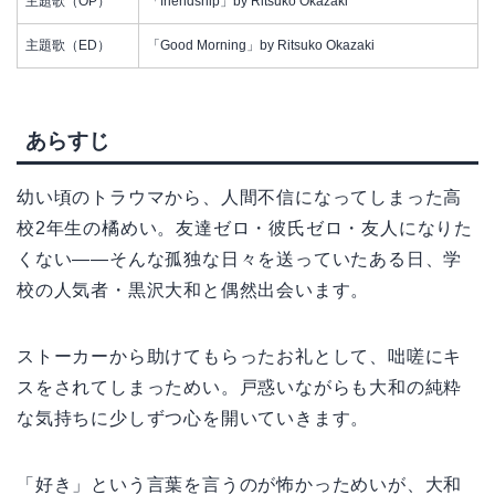
主題歌（OP）
「friendship」by Ritsuko Okazaki
主題歌（ED）
「Good Morning」by Ritsuko Okazaki
あらすじ
幼い頃のトラウマから、人間不信になってしまった高
校2年生の橘めい。友達ゼロ・彼氏ゼロ・友人になりた
くない——そんな孤独な日々を送っていたある日、学
校の人気者・黒沢大和と偶然出会います。
ストーカーから助けてもらったお礼として、咄嗟にキ
スをされてしまっためい。戸惑いながらも大和の純粋
な気持ちに少しずつ心を開いていきます。
「好き」という言葉を言うのが怖かっためいが、大和