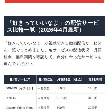
「好きっていいなよ」の配信サービ
ス比較一覧（2026年4月最新）
「好きっていいなよ」が視聴できる動画配信サービス
を一覧でまとめました。各サービスの配信状況・月額
料金・無料期間を確認して、自分に合ったサービスを
選んでください。
配信サービス
配信状況
月額料金（税込）
無料期間
DMM TV
【イチオシ】
○
見放題
550円
14日間
コ
U-NEXT
○
見放題
2,189円
31日間
見
Amazon Prime Video
○
見放題
600円
30日間
P