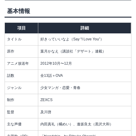
基本情報
項目
詳細
タイトル
好きっていいなよ（Say “I Love You”）
原作
葉月かなえ（講談社「デザート」連載）
アニメ放送年
2012年10月〜12月
話数
全13話＋OVA
ジャンル
少女マンガ・恋愛・青春
制作
ZEXCS
監督
及川啓
主な声優
内田真礼（橘めい）、逢坂良太（黒沢大和）