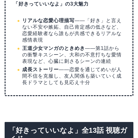
「好きっていいなよ」の3大魅力
リアルな恋愛心理描写
——「好き」と言え
ない不安や嫉妬、自己肯定感の低さなど、
恋愛経験者なら誰もが共感できるリアルな
感情表現
王道少女マンガのときめき
——第1話から
の衝撃キスシーン、大和の不意打ちな愛情
表現など、心臓に刺さるシーンの連続
成長ストーリー
——恋愛を通じてめいが人
間不信を克服し、友人関係も築いていく成
長ドラマとしても見応え十分
「好きっていいなよ」全13話 視聴ガ