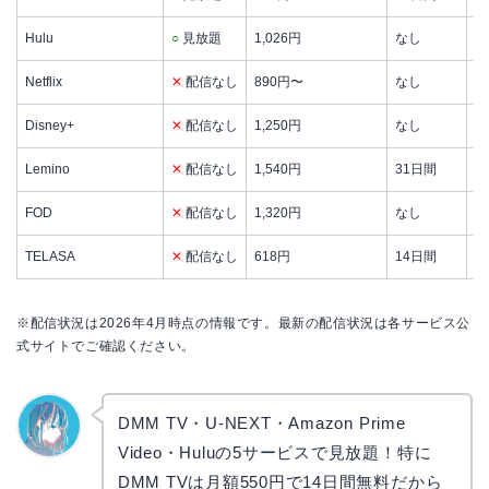
Hulu
○
見放題
1,026円
なし
日
Netflix
✕
配信なし
890円〜
なし
オ
Disney+
✕
配信なし
1,250円
なし
デ
Lemino
✕
配信なし
1,540円
31日間
韓
FOD
✕
配信なし
1,320円
なし
フ
TELASA
✕
配信なし
618円
14日間
テ
※配信状況は2026年4月時点の情報です。最新の配信状況は各サービス公
式サイトでご確認ください。
DMM TV・U-NEXT・Amazon Prime
Video・Huluの5サービスで見放題！特に
なぎさ
DMM TVは月額550円で14日間無料だから