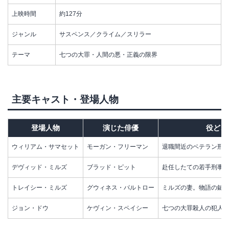
上映時間
約127分
ジャンル
サスペンス／クライム／スリラー
テーマ
七つの大罪・人間の悪・正義の限界
主要キャスト・登場人物
登場人物
演じた俳優
役どこ
ウィリアム・サマセット
モーガン・フリーマン
退職間近のベテラン刑
デヴィッド・ミルズ
ブラッド・ピット
赴任したての若手刑事
トレイシー・ミルズ
グウィネス・パルトロー
ミルズの妻。物語の鍵
ジョン・ドウ
ケヴィン・スペイシー
七つの大罪殺人の犯人