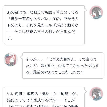
あの箱はね、映画史でも語り草になってる
「世界一有名なネタバレ」なの。中身その
かえで
ものより、それを見たミルズがどう動くか
——そこに監督の本当の狙いがあるんだ
よ。
そっか……「七つの大罪殺人」って言って
たけど、罪が6つしか出てこなかった気もす
リョウ
コ
る。最後の2つはどこに行ったの？
いい質問！ 最後の「嫉妬」と「憤怒」が、
誰によってどう完成するのか——そこが
かえで
『セブン』最大の仕掛け。今日はその順番