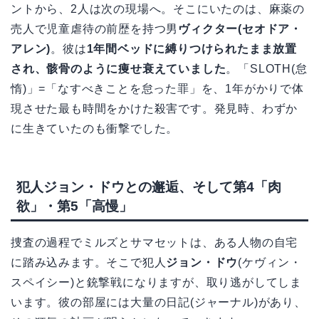
ントから、2人は次の現場へ。そこにいたのは、麻薬の
売人で児童虐待の前歴を持つ男
ヴィクター(セオドア・
アレン)
。彼は
1年間ベッドに縛りつけられたまま放置
され、骸骨のように痩せ衰えていました
。「SLOTH(怠
惰)」=「なすべきことを怠った罪」を、1年がかりで体
現させた最も時間をかけた殺害です。発見時、わずか
に生きていたのも衝撃でした。
犯人ジョン・ドウとの邂逅、そして第4「肉
欲」・第5「高慢」
捜査の過程でミルズとサマセットは、ある人物の自宅
に踏み込みます。そこで犯人
ジョン・ドウ
(ケヴィン・
スペイシー)と銃撃戦になりますが、取り逃がしてしま
います。彼の部屋には大量の日記(ジャーナル)があり、