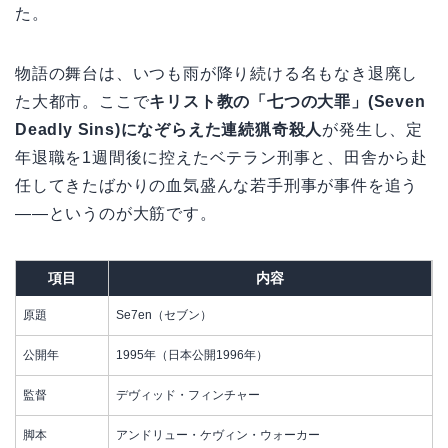
た。
物語の舞台は、いつも雨が降り続ける名もなき退廃し
た大都市。ここで
キリスト教の「七つの大罪」(Seven
Deadly Sins)になぞらえた連続猟奇殺人
が発生し、定
年退職を1週間後に控えたベテラン刑事と、田舎から赴
任してきたばかりの血気盛んな若手刑事が事件を追う
——というのが大筋です。
項目
内容
原題
Se7en（セブン）
公開年
1995年（日本公開1996年）
監督
デヴィッド・フィンチャー
脚本
アンドリュー・ケヴィン・ウォーカー