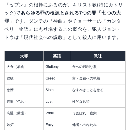
『セブン』の根幹にあるのが、キリスト教(特にカトリ
ック)で
あらゆる罪の根源とされる7つの罪「七つの大
罪」
です。ダンテの『神曲』やチョーサーの『カンタ
ベリー物語』にも登場するこの概念を、犯人ジョン・
ドウは「現代社会への説教」として殺人に用います。
大罪
英語
意味
大食（暴食）
Gluttony
食への過剰な欲
強欲
Greed
富・金銭への執着
怠惰
Sloth
なすべきことを怠る
肉欲（色欲）
Lust
性的な欲望
高慢（傲慢）
Pride
うぬぼれ・虚栄
嫉妬
Envy
他者へのねたみ