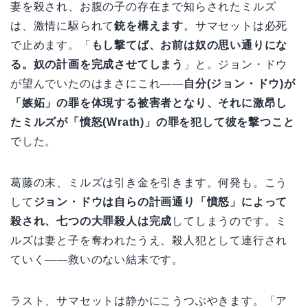
妻を殺され、お腹の子の存在まで知らされたミルズ
は、激情に駆られて
銃を構えます
。サマセットは必死
で止めます。「
もし撃てば、お前は奴の思い通りにな
る。奴の計画を完成させてしまう
」と。ジョン・ドウ
が望んでいたのはまさにこれ——
自分(ジョン・ドウ)が
「嫉妬」の罪を体現する被害者となり、それに激昂し
たミルズが「憤怒(Wrath)」の罪を犯して彼を撃つこと
でした。
葛藤の末、ミルズは引き金を引きます。何発も。こう
して
ジョン・ドウは自らの計画通り「憤怒」によって
殺され、七つの大罪殺人は完成
してしまうのです。ミ
ルズは妻と子を奪われたうえ、殺人犯として連行され
ていく——救いのない結末です。
ラスト、サマセットは静かにこうつぶやきます。「ア