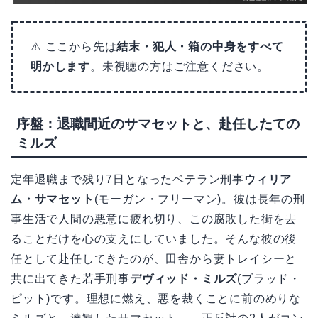
⚠️ ここから先は
結末・犯人・箱の中身をすべて
明かします
。未視聴の方はご注意ください。
序盤：退職間近のサマセットと、赴任したての
ミルズ
定年退職まで残り7日となったベテラン刑事
ウィリア
ム・サマセット
(モーガン・フリーマン)。彼は長年の刑
事生活で人間の悪意に疲れ切り、この腐敗した街を去
ることだけを心の支えにしていました。そんな彼の後
任として赴任してきたのが、田舎から妻トレイシーと
共に出てきた若手刑事
デヴィッド・ミルズ
(ブラッド・
ピット)です。理想に燃え、悪を裁くことに前のめりな