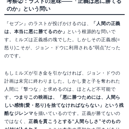
考察②：ラストの意味——「正義は悪に勝てる
のか」という問い
『セブン』のラストが投げかけるのは、
「人間の正義
は、本当に悪に勝てるのか」
という根源的な問いで
す。ミルズは正義感の塊でした。しかしその正義感(=
怒り)こそが、ジョン・ドウに利用される“弱点”だった
のです。
もしミルズが引き金を引かなければ、ジョン・ドウの
計画は未完に終わりました。しかし妻と子を奪われた
人間に「撃つな」と求めるのは、ほとんど不可能で
す。
つまりこの映画は、「悪に勝つためには、人間ら
しい感情(愛・怒り)を捨てなければならない」という残
酷なジレンマ
を描いているのです。正義が勝てないの
ではなく、
正義を貫こうとする“人間らしさ”そのもの