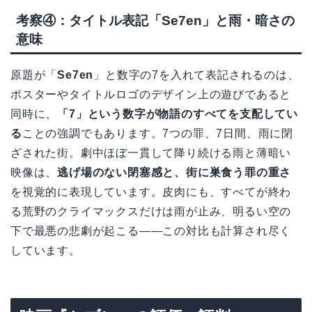
考察④：タイトル表記「Se7en」と雨・暗さの
意味
原題が「
Se7en
」と数字の7を入れて表記されるのは、
ポスターやタイトルロゴのデザイン上の遊びであると
同時に、
「7」という数字が物語のすべてを支配してい
る
ことの強調でもあります。7つの罪、7日間、雨に閉
ざされた街。劇中ほぼ一貫して降り続ける雨と薄暗い
映像は、
逃げ場のない閉塞感と、街に巣食う罪の重さ
を視覚的に表現しています。皮肉にも、すべてが終わ
る荒野のクライマックスだけは雨が止み、明るい空の
下で最悪の悲劇が起こる——この対比も計算され尽く
しています。