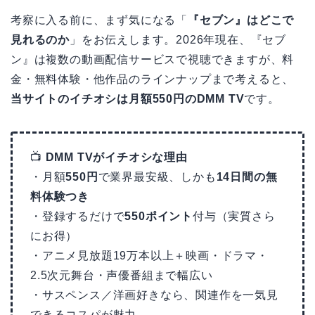
考察に入る前に、まず気になる「
『セブン』はどこで
見れるのか
」をお伝えします。2026年現在、『セブ
ン』は複数の動画配信サービスで視聴できますが、料
金・無料体験・他作品のラインナップまで考えると、
当サイトのイチオシは月額550円のDMM TV
です。
📺
DMM TVがイチオシな理由
・月額
550円
で業界最安級、しかも
14日間の無
料体験つき
・登録するだけで
550ポイント
付与（実質さら
にお得）
・アニメ見放題19万本以上＋映画・ドラマ・
2.5次元舞台・声優番組まで幅広い
・サスペンス／洋画好きなら、関連作を一気見
できるコスパが魅力