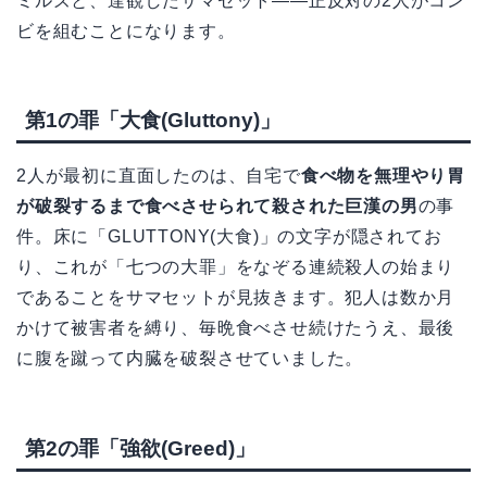
ミルズと、達観したサマセット——正反対の2人がコン
ビを組むことになります。
第1の罪「大食(Gluttony)」
2人が最初に直面したのは、自宅で
食べ物を無理やり胃
が破裂するまで食べさせられて殺された巨漢の男
の事
件。床に「GLUTTONY(大食)」の文字が隠されてお
り、これが「七つの大罪」をなぞる連続殺人の始まり
であることをサマセットが見抜きます。犯人は数か月
かけて被害者を縛り、毎晩食べさせ続けたうえ、最後
に腹を蹴って内臓を破裂させていました。
第2の罪「強欲(Greed)」