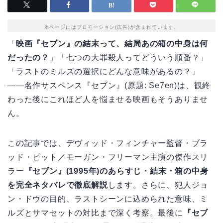
本ページにはプロモーション(広告)が含まれています。
「
映画『セブン』の結末って、結局あの箱の中身は何
だったの？
」「七つの大罪殺人ってどういう順番？」
「ラストのミルズの選択にどんな意味があるの？」
——名作サスペンス『セブン』(原題: Se7en)は、観終
わった後にこれほど人を悩ませる映画もそうありませ
ん。
この記事では、デヴィッド・フィンチャー監督・ブラ
ッド・ピット／モーガン・フリーマン主演の傑作スリ
ラー
『セブン』(1995年)のあらすじ・結末・箱の中身
を完全ネタバレで徹底解説
します。さらに、犯人ジョ
ン・ドウの目的、ラストシーンに込められた意味、ミ
ルズとサマセットの対比まで深く考察。最後に
『セブ