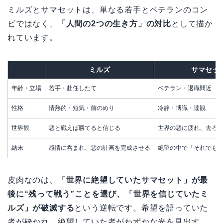
ミルズとサマセットは、単なる若手とベテランのコン
ビではなく、
「人間の2つの生き方」の対比
として描か
れています。
ミルズ
サマセッ
年齢・立場
若手・赴任したて
ベテラン・退職間近
性格
情熱的・短気・前のめり
冷静・博識・達観
世界観
悪と戦えば勝てると信じる
世界の悪に疲れ、去ろ
結末
感情に呑まれ、悪の計画を完成させる
絶望の中で「それでも
皮肉なのは、
「世界に絶望していたサマセット」が最
後に“残って戦う”ことを選び、「世界を信じていたミ
ルズ」が破滅する
という逆転です。希望を語っていた
者が砕かれ、絶望していた者がわずかな光を見出す。