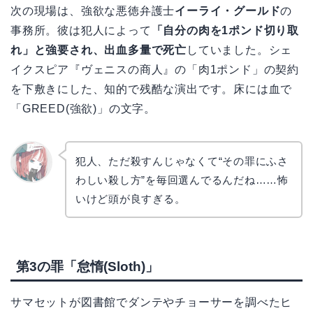
次の現場は、強欲な悪徳弁護士
イーライ・グールド
の
事務所。彼は犯人によって
「自分の肉を1ポンド切り取
れ」と強要され、出血多量で死亡
していました。シェ
イクスピア『ヴェニスの商人』の「肉1ポンド」の契約
を下敷きにした、知的で残酷な演出です。床には血で
「GREED(強欲)」の文字。
犯人、ただ殺すんじゃなくて“その罪にふさ
わしい殺し方”を毎回選んでるんだね……怖
リョウ
コ
いけど頭が良すぎる。
第3の罪「怠惰(Sloth)」
サマセットが図書館でダンテやチョーサーを調べたヒ