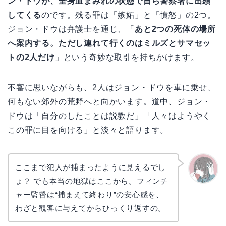
ン・ドウが、全身血まみれの状態で自ら警察署に出頭
してくる
のです。残る罪は「嫉妬」と「憤怒」の2つ。
ジョン・ドウは弁護士を通じ、「
あと2つの死体の場所
へ案内する。ただし連れて行くのはミルズとサマセッ
トの2人だけ
」という奇妙な取引を持ちかけます。
不審に思いながらも、2人はジョン・ドウを車に乗せ、
何もない郊外の荒野へと向かいます。道中、ジョン・
ドウは「自分のしたことは説教だ」「人々はようやく
この罪に目を向ける」と淡々と語ります。
ここまで犯人が捕まったように見えるでし
ょ？ でも本当の地獄はここから。フィンチ
かえで
ャー監督は“捕まえて終わり”の安心感を、
わざと観客に与えてからひっくり返すの。