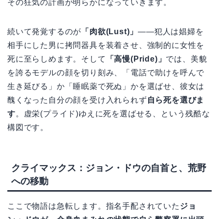
その狂気の計画が明らかになっていきます。
続いて発覚するのが
「肉欲(Lust)」
——犯人は娼婦を
相手にした男に拷問器具を装着させ、強制的に女性を
死に至らしめます。そして
「高慢(Pride)」
では、美貌
を誇るモデルの顔を切り刻み、「電話で助けを呼んで
生き延びる」か「睡眠薬で死ぬ」かを選ばせ、彼女は
醜くなった自分の顔を受け入れられず
自ら死を選びま
す
。虚栄(プライド)ゆえに死を選ばせる、という残酷な
構図です。
クライマックス：ジョン・ドウの自首と、荒野
への移動
ここで物語は急転します。指名手配されていた
ジョ