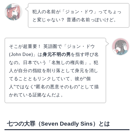
犯人の名前が「ジョン・ドウ」ってちょっ
と変じゃない？ 普通の名前っぽいけど。
リョウ
コ
そこが超重要！ 英語圏で「ジョン・ドウ
(John Doe)」は
身元不明の男
を指す呼び名
かえで
なの。日本でいう「名無しの権兵衛」。犯
人が自分の指紋を削り落として身元を消し
てることともリンクしていて、彼が“個
人”ではなく“匿名の悪意そのもの”として描
かれている証拠なんだよ。
七つの大罪（Seven Deadly Sins）とは