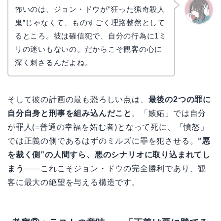
怖いのは、ジョン・ドウが“狂った猟奇殺人
鬼”じゃなくて、ものすごく理路整然として
かえで
るところ。彼は確信犯で、自分の行為に1ミ
リの迷いもないの。だからこそ観客の心に
深く刺さるんだよね。
そして彼の計画の最も恐ろしい点は、
最後の2つの罪に
自分自身と刑事を組み込んだこと
。「嫉妬」では自分
が罪人(=普通の幸福を妬む者)となって死に、「憤怒」
では正義の側であるはずのミルズに罪を犯させる。
“悪
を裁く側”の人間すら、悪のシナリオに取り込まれてし
まう
——これこそジョン・ドウの完全勝利であり、観
客に最大の絶望を与える構造です。