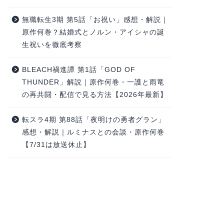
無職転生3期 第5話「お祝い」感想・解説｜
原作何巻？結婚式とノルン・アイシャの誕
生祝いを徹底考察
BLEACH禍進譚 第1話「GOD OF
THUNDER」解説｜原作何巻・一護と雨竜
の再共闘・配信で見る方法【2026年最新】
転スラ4期 第88話「夜明けの勇者グラン」
感想・解説｜ルミナスとの会談・原作何巻
【7/31は放送休止】