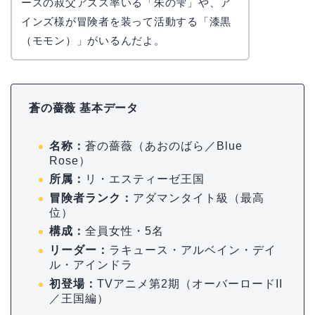
ースの叔父アズス率いる「朱の雫」や、ア
インズ様が冒険者を装って活動する「漆黒
（モモン）」がいるんだよ。
蒼の薔薇 基本データ
名称：
蒼の薔薇（あおのばら／Blue
Rose）
所属：
リ・エスティーゼ王国
冒険者ランク：
アダマンタイト級（最高
位）
構成：
全員女性・5名
リーダー：
ラキュース・アルベイン・デイ
ル・アインドラ
初登場：
TVアニメ第2期（オーバーロードII
／王国編）