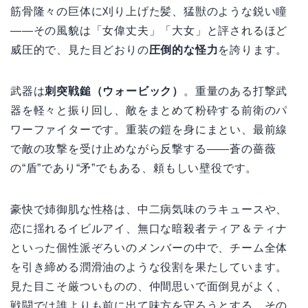
筋骨隆々の巨体に刈り上げた髪、猛獣のような鋭い瞳
——その風貌は「女偉丈夫」「大女」と評されるほど
威圧的で、見た目どおりの
圧倒的な怪力
を誇ります。
武器は
刺突戦鎚（ウォービック）
。重量のある打撃武
器を軽々と振り回し、敵をまとめて粉砕する前衛のパ
ワーファイターです。重装の鎧を身にまとい、最前線
で敵の攻撃を受け止めながら反撃する——蒼の薔薇
の“盾”であり“矛”でもある、頼もしい壁役です。
豪快で姉御肌な性格は、中二病気味のラキュースや、
恋に揺れるイビルアイ、無口な暗殺者ティア＆ティナ
といった個性派ぞろいのメンバーの中で、チーム全体
を引き締める潤滑油のような役割を果たしています。
見た目こそ厳ついものの、仲間思いで面倒見がよく、
戦闘では誰よりも前に出て味方を守ろうとする。その