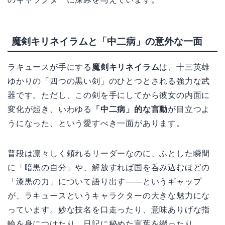
魔剣キリネイラムと「中二病」の意外な一面
ラキュースが手にする
魔剣キリネイラム
は、十三英雄
ゆかりの「四つの黒い剣」のひとつとされる強力な武
器です。ただし、この剣を手にしてから彼女の内面に
変化が起き、いわゆる
「中二病」的な言動
が目立つよ
うになった、という愛すべき一面があります。
普段は凛々しく頼れるリーダーなのに、ふとした瞬間
に「暗黒の自分」や、解放すれば国を呑み込むほどの
「漆黒の力」について語り出す——というギャップ
が、ラキュースというキャラクターの大きな魅力にな
っています。妙な技名を口走ったり、意味ありげな指
輪を身につけたり、日記に秘めた言葉を綴ったり……