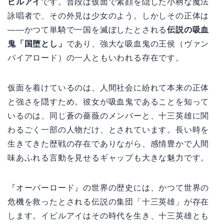
ビルアイ
です。普段は仮面で素顔を隠した小柄な魔法
詠唱者で、その外見は少女のよう。しかしその正体は
——かつて単騎で一国を滅ぼしたとされる
伝説の吸血
鬼「国堕とし」
であり、強大な吸血鬼の王侯（ヴァン
パイアロード）の一人ともいわれる存在です。
仮面を着けているのは、人間社会に紛れて本来の正体
と強さを隠すため。彼女が吸血鬼であることを知って
いるのは、同じ蒼の薔薇のメンバーと、十三英雄に関
わるごく一部の人物だけ、とされています。長い時を
生きてきた歴戦の存在でありながら、感情豊かで人間
味あふれる言動を見せるギャップも大きな魅力です。
『オーバーロード』の世界の歴史には、かつて世界の
危機を救ったとされる伝説の集団「十三英雄」が存在
します。イビルアイはその時代を生き、十三英雄とも