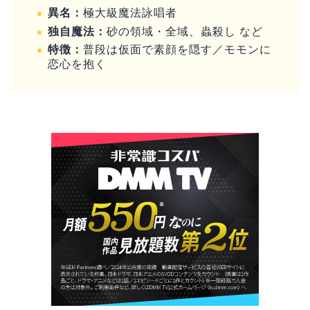
異名：
極大級魔法詠唱者
独自魔法：
砂の領域・全域、蟲殺し など
特徴：
普段は仮面で素顔を隠す／モモンに
恋心を抱く