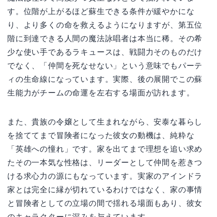
す。位階が上がるほど蘇生できる条件が緩やかにな
り、より多くの命を救えるようになりますが、第五位
階に到達できる人間の魔法詠唱者は本当に稀。その希
少な使い手であるラキュースは、戦闘力そのものだけ
でなく、「仲間を死なせない」という意味でもパーテ
ィの生命線になっています。実際、後の展開でこの蘇
生能力がチームの命運を左右する場面が訪れます。
また、貴族の令嬢として生まれながら、安泰な暮らし
を捨ててまで冒険者になった彼女の動機は、純粋な
「英雄への憧れ」です。家を出てまで理想を追い求め
たその一本気な性格は、リーダーとして仲間を惹きつ
ける求心力の源にもなっています。実家のアインドラ
家とは完全に縁が切れているわけではなく、家の事情
と冒険者としての立場の間で揺れる場面もあり、彼女
のキャラクターに深みを与えています。