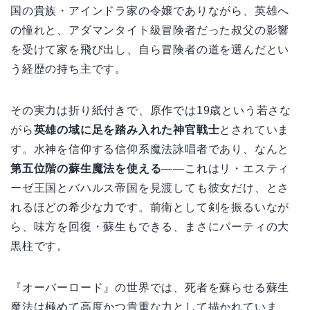
国の貴族・アインドラ家の令嬢でありながら、英雄へ
の憧れと、アダマンタイト級冒険者だった叔父の影響
を受けて家を飛び出し、自ら冒険者の道を選んだとい
う経歴の持ち主です。
その実力は折り紙付きで、原作では19歳という若さな
がら
英雄の域に足を踏み入れた神官戦士
とされていま
す。水神を信仰する信仰系魔法詠唱者であり、なんと
第五位階の蘇生魔法を使える
——これはリ・エスティ
ーゼ王国とバハルス帝国を見渡しても彼女だけ、とさ
れるほどの希少な力です。前衛として剣を振るいなが
ら、味方を回復・蘇生もできる、まさにパーティの大
黒柱です。
『オーバーロード』の世界では、死者を蘇らせる蘇生
魔法は極めて高度かつ貴重な力として描かれていま