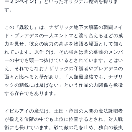
ーミンベイン）』
といったオリジナル魔法を操りま
す。
この『蟲殺し』は、ナザリック地下大墳墓の戦闘メイ
ド・プレアデスの一人エントマと渡り合えるほどの威
力を見せ、彼女の実力の高さを物語る場面として知ら
れています。原作では、その強さは蒼の薔薇のメンバ
ーの中でも頭一つ抜けているとされています。とはい
え、それでもなおナザリックの守護者やプレアデスの
面々と比べると壁があり、「人類最強格でも、ナザリ
ックの精鋭には及ばない」という作品の力関係を象徴
する存在でもあります。
イビルアイの魔法は、王国・帝国の人間の魔法詠唱者
が扱える位階の中でも上位に位置するとされ、対人戦
術にも長けています。砂で敵の足を止め、独自の殺虫