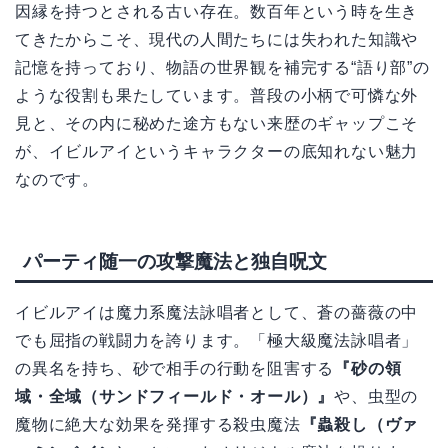
因縁を持つとされる古い存在。数百年という時を生き
てきたからこそ、現代の人間たちには失われた知識や
記憶を持っており、物語の世界観を補完する“語り部”の
ような役割も果たしています。普段の小柄で可憐な外
見と、その内に秘めた途方もない来歴のギャップこそ
が、イビルアイというキャラクターの底知れない魅力
なのです。
パーティ随一の攻撃魔法と独自呪文
イビルアイは魔力系魔法詠唱者として、蒼の薔薇の中
でも屈指の戦闘力を誇ります。「極大級魔法詠唱者」
の異名を持ち、砂で相手の行動を阻害する
『砂の領
域・全域（サンドフィールド・オール）』
や、虫型の
魔物に絶大な効果を発揮する殺虫魔法
『蟲殺し（ヴァ