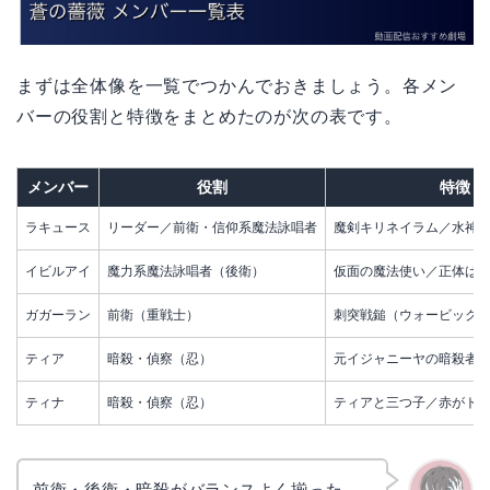
まずは全体像を一覧でつかんでおきましょう。各メン
バーの役割と特徴をまとめたのが次の表です。
メンバー
役割
特徴・
ラキュース
リーダー／前衛・信仰系魔法詠唱者
魔剣キリネイラム／水神
イビルアイ
魔力系魔法詠唱者（後衛）
仮面の魔法使い／正体は
ガガーラン
前衛（重戦士）
刺突戦鎚（ウォービック
ティア
暗殺・偵察（忍）
元イジャニーヤの暗殺者
ティナ
暗殺・偵察（忍）
ティアと三つ子／赤がト
前衛・後衛・暗殺がバランスよく揃った、