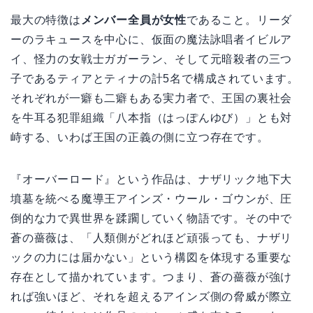
最大の特徴は
メンバー全員が女性
であること。リーダ
ーのラキュースを中心に、仮面の魔法詠唱者イビルア
イ、怪力の女戦士ガガーラン、そして元暗殺者の三つ
子であるティアとティナの計5名で構成されています。
それぞれが一癖も二癖もある実力者で、王国の裏社会
を牛耳る犯罪組織「八本指（はっぽんゆび）」とも対
峙する、いわば王国の正義の側に立つ存在です。
『オーバーロード』という作品は、ナザリック地下大
墳墓を統べる魔導王アインズ・ウール・ゴウンが、圧
倒的な力で異世界を蹂躙していく物語です。その中で
蒼の薔薇は、「人類側がどれほど頑張っても、ナザリ
ックの力には届かない」という構図を体現する重要な
存在として描かれています。つまり、蒼の薔薇が強け
れば強いほど、それを超えるアインズ側の脅威が際立