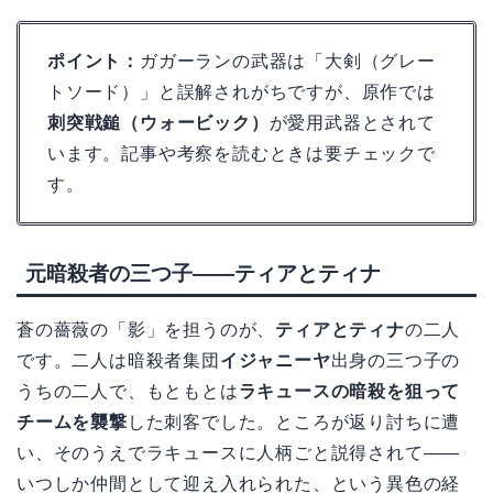
ポイント：
ガガーランの武器は「大剣（グレー
トソード）」と誤解されがちですが、原作では
刺突戦鎚（ウォービック）
が愛用武器とされて
います。記事や考察を読むときは要チェックで
す。
元暗殺者の三つ子——ティアとティナ
蒼の薔薇の「影」を担うのが、
ティアとティナ
の二人
です。二人は暗殺者集団
イジャニーヤ
出身の三つ子の
うちの二人で、もともとは
ラキュースの暗殺を狙って
チームを襲撃
した刺客でした。ところが返り討ちに遭
い、そのうえでラキュースに人柄ごと説得されて——
いつしか仲間として迎え入れられた、という異色の経