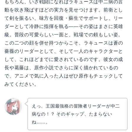
もちろん、いざ戦闘になればラキュースは中二病の言
動を吹き飛ばすほどの実力を見せつけます。前衛とし
て剣を振るい、味方を回復・蘇生でサポートし、リー
ダーとして冷静に指揮を執る——その姿はまさに英雄
級。普段の可愛らしい一面と、戦場での頼もしい姿。
この二つの顔を併せ持つからこそ、ラキュースは蒼の
薔薇のリーダーとして、そして一人のキャラクターと
して、これほどまでに愛されているのです。彼女の成
長や葛藤は、原作小説でさらに深く描かれているの
で、アニメで気に入った人はぜひ原作もチェックして
みてください。
えっ、王国最強格の冒険者リーダーが中二
病なの！？ そのギャップ、たまらない
リョウ
コ
ね……。