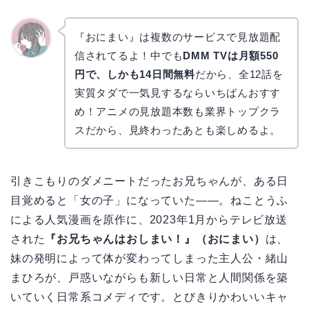
『おにまい』は複数のサービスで見放題配
信されてるよ！中でも
DMM TVは月額550
かえで
円で、しかも14日間無料
だから、全12話を
実質タダで一気見するならいちばんおすす
め！アニメの見放題本数も業界トップクラ
スだから、見終わったあとも楽しめるよ。
引きこもりのダメニートだったお兄ちゃんが、ある日
目覚めると「女の子」になっていた――。ねことうふ
による人気漫画を原作に、2023年1月からテレビ放送
された
『お兄ちゃんはおしまい！』（おにまい）
は、
妹の発明によって体が変わってしまった主人公・緒山
まひろが、戸惑いながらも新しい日常と人間関係を築
いていく日常系コメディです。とびきりかわいいキャ