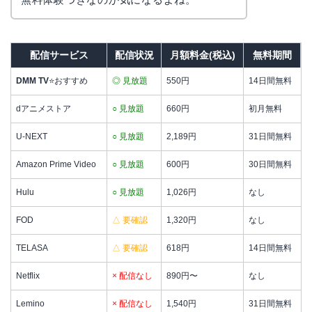
配信サービス
配信状況
月額料金(税込)
無料期間
DMM TV
⭐おすすめ
◎ 見放題
550円
14日間無料
dアニメストア
○ 見放題
660円
初月無料
U-NEXT
○ 見放題
2,189円
31日間無料
Amazon Prime Video
○ 見放題
600円
30日間無料
Hulu
○ 見放題
1,026円
なし
FOD
△ 要確認
1,320円
なし
TELASA
△ 要確認
618円
14日間無料
Netflix
× 配信なし
890円〜
なし
Lemino
× 配信なし
1,540円
31日間無料