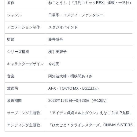
原作
ねことうふ（『月刊コミックREX』連載・一迅社）
ジャンル
日常系・コメディ・ファンタジー
アニメーション制作
スタジオバインド
監督
藤井慎吾
シリーズ構成
横手美智子
キャラクターデザイン
今村亮
音楽
阿知波大輔・桶狭間ありさ
放送局
AT-X・TOKYO MX・BS11ほか
放送期間
2023年1月5日〜3月23日（全12話）
オープニング主題歌
「アイデン貞貞メルトダウン」えなこ feat. P丸様。
エンディング主題歌
「ひめごと＊クライシスターズ」ONIMAI SISTERS