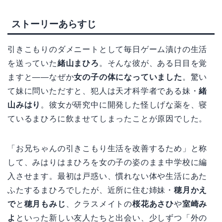
ストーリーあらすじ
引きこもりのダメニートとして毎日ゲーム漬けの生活
を送っていた
緒山まひろ
。そんな彼が、ある日目を覚
ますと――なぜか
女の子の体になっていました
。驚い
て妹に問いただすと、犯人は天才科学者である妹・
緒
山みはり
。彼女が研究中に開発した怪しげな薬を、寝
ているまひろに飲ませてしまったことが原因でした。
「お兄ちゃんの引きこもり生活を改善するため」と称
して、みはりはまひろを女の子の姿のまま中学校に編
入させます。最初は戸惑い、慣れない体や生活にあた
ふたするまひろでしたが、近所に住む姉妹・
穂月かえ
で
と
穂月もみじ
、クラスメイトの
桜花あさひ
や
室崎み
よ
といった新しい友人たちと出会い、少しずつ「外の