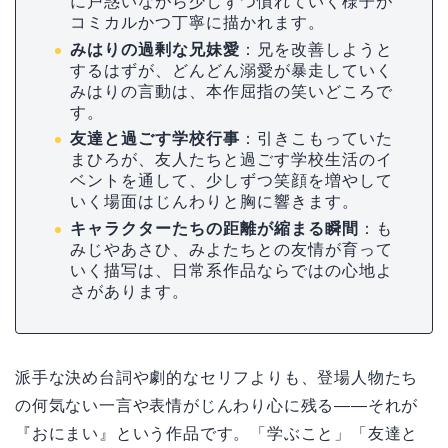
に戸惑いながら少しずつ慣れていく様子が
コミカルかつ丁寧に描かれます。
みはりの過剰な兄妹愛
：兄を改善しようと
するはずが、どんどん溺愛が暴走していく
みはりの言動は、本作屈指の笑いどころで
す。
友達と過ごす学校行事
：引きこもっていた
まひろが、友人たちと過ごす学校生活のイ
ベントを通して、少しずつ笑顔を増やして
いく場面はじんわりと胸に響きます。
キャラクターたちの距離が縮まる瞬間
：も
みじやあさひ、みよたちとの友情が育って
いく描写は、日常系作品ならではの心地よ
さがあります。
派手な決め台詞や劇的なセリフよりも、登場人物たち
の何気ない一言や表情がじんわり心に残る――それが
『おにまい』という作品です。「学ぶこと」「友達と