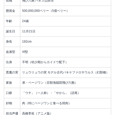
役職
飛び六胞 パオズ山担当
懸賞金
500,000,000ベリー（5億ベリー）
年齢
24歳
誕生日
11月21日
身長
192cm
血液型
Xf型
出身
不明（幼少期からカイドウ配下）
悪魔の実
リュウリュウの実 モデル古代パキケファロサウルス（幻獣種）
家族
弟・ページワン（百獣海賊団飛び六胞）
口癖
「ウチ」（一人称）・「やから」（語尾）
好物
肉（特にページワンと食べる焼肉）
担当声優
高橋李依（アニメ版）