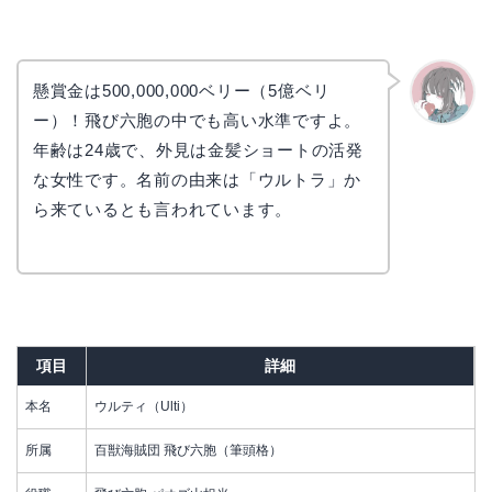
懸賞金は500,000,000ベリー（5億ベリ
ー）！飛び六胞の中でも高い水準ですよ。
かえで
年齢は24歳で、外見は金髪ショートの活発
な女性です。名前の由来は「ウルトラ」か
ら来ているとも言われています。
項目
詳細
本名
ウルティ（Ulti）
所属
百獣海賊団 飛び六胞（筆頭格）