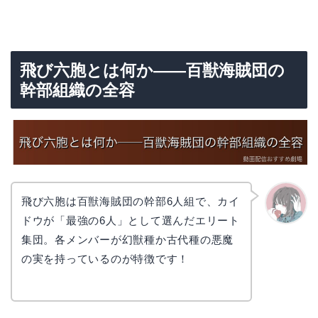
飛び六胞とは何か——百獣海賊団の
幹部組織の全容
飛び六胞は百獣海賊団の幹部6人組で、カイ
ドウが「最強の6人」として選んだエリート
かえで
集団。各メンバーが幻獣種か古代種の悪魔
の実を持っているのが特徴です！