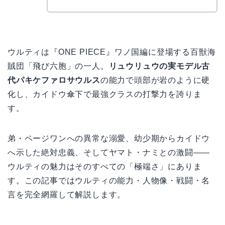
ウルティは『ONE PIECE』ワノ国編に登場する百獣海
賊団「飛び六胞」の一人。
リュウリュウの実モデル古
代パキケファロサウルス
の能力で頭部が岩のように硬
化し、カイドウ傘下で最強クラスの打撃力を誇りま
す。
弟・ページワンへの異常な溺愛、幼少期からカイドウ
へ示した絶対忠義、そしてヤマト・ナミとの激闘——
ウルティの魅力はそのすべての「極端さ」にありま
す。この記事ではウルティの能力・人物像・戦闘・名
言を完全網羅して解説します。