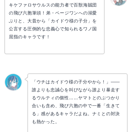
キケファロサウルスの能力者で百獣海賊団
かえで
の飛び六胞筆頭！弟・ページワンへの溺愛
ぶりと、大昔から「カイドウ様の子分」を
公言する圧倒的な忠義心で知られるワノ国
屈指のキャラです！
「ウチはカイドウ様の子分やから！」——
誰よりも忠誠心を叫びながら誰より暴走す
なぎさ
るウルティの個性……ヤマトとのぶつかり
合いも含め、飛び六胞の中で一番「生きて
る」感があるキャラだよね。ナミとの対決
も熱かった。