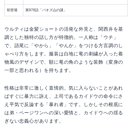
初登場
第978話「パオズ山の謎」
ウルティは金髪ショートの活発な外見と、関西弁を基
調とした独特の話し方が特徴的。一人称は「ウチ」
で、語尾に「やから」「やんか」をつける方言調のし
ゃべり方をします。服装は白地に竜の刺繍が入った着
物風のデザインで、額に竜の角のような装飾（変身の
一部と思われる）を持ちます。
性格は非常に激しく直情的。気に入らないことがあれ
ばすぐに暴力に訴え、上司であるカイドウの命令にさ
え平気で反論する「暴れ者」です。しかしその根底に
は弟・ページワンへの深い愛情と、カイドウへの揺る
ぎない忠義心があります。