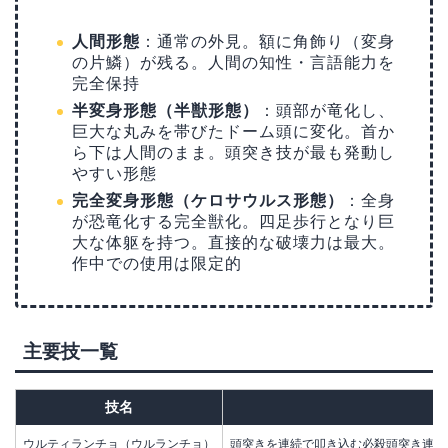
人間形態
：通常の外見。額に角飾り（変身
の片鱗）が残る。人間の知性・言語能力を
完全保持
半変身形態（半獣形態）
：頭部が竜化し、
巨大な丸みを帯びたドーム頭に変化。首か
ら下は人間のまま。頭突き技が最も発動し
やすい形態
完全変身形態（ケロサウルス形態）
：全身
が恐竜化する完全獣化。四足歩行となり巨
大な体躯を持つ。直接的な破壊力は最大。
作中での使用は限定的
主要技一覧
技名
ウルティランチョ（ウルランチョ）
頭突きを連続で叩き込む必殺頭突き連撃