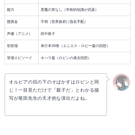
能力
悪魔の実なし（学術的知識が武器）
懸賞金
不明（世界政府に指名手配）
声優（アニメ）
田中敦子
初登場
単行本39巻（エニエス・ロビー篇の回想）
登場エピソード
オハラ篇（ロビンの過去回想）
オルビアの目の下のそばかすはロビンと同
じ！一目見ただけで「親子だ」とわかる描
かえで
写が尾田先生の天才的な演出だよね。