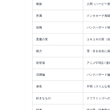
種族
人間（ハーピー
所属
ドンキホーテ海
役職
パンクハザード
悪魔の実
ユキユキの実（
能力
雪・氷を自在に
初登場
アニメ578話 / 漫
活躍編
パンクハザード
身長
不明（スリムな
好きなもの
ドフラミンゴへ