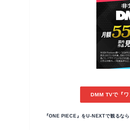
DMM TVで『
『ONE PIECE』をU-NEXTで観る