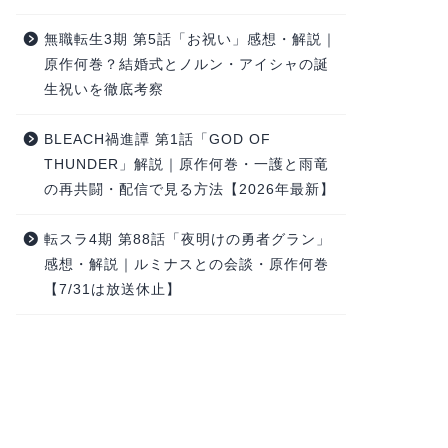
無職転生3期 第5話「お祝い」感想・解説｜
原作何巻？結婚式とノルン・アイシャの誕
生祝いを徹底考察
BLEACH禍進譚 第1話「GOD OF
THUNDER」解説｜原作何巻・一護と雨竜
の再共闘・配信で見る方法【2026年最新】
転スラ4期 第88話「夜明けの勇者グラン」
感想・解説｜ルミナスとの会談・原作何巻
【7/31は放送休止】