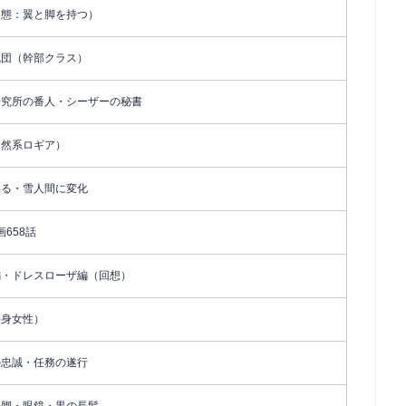
形態：翼と脚を持つ）
賊団（幹部クラス）
研究所の番人・シーザーの秘書
自然系ロギア）
操る・雪人間に変化
画658話
編・ドレスローザ編（回想）
長身女性）
の忠誠・任務の遂行