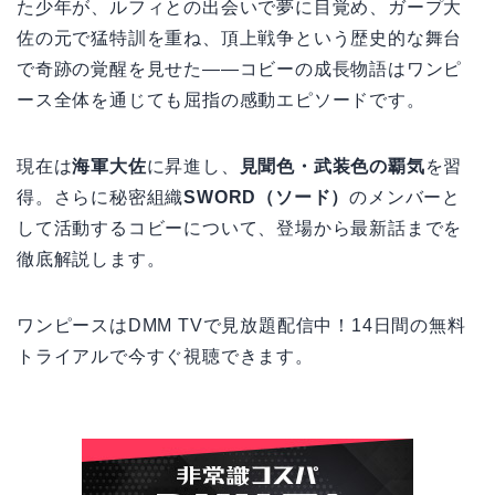
た少年が、ルフィとの出会いで夢に目覚め、ガープ大
佐の元で猛特訓を重ね、頂上戦争という歴史的な舞台
で奇跡の覚醒を見せた——コビーの成長物語はワンピ
ース全体を通じても屈指の感動エピソードです。
現在は
海軍大佐
に昇進し、
見聞色・武装色の覇気
を習
得。さらに秘密組織
SWORD（ソード）
のメンバーと
して活動するコビーについて、登場から最新話までを
徹底解説します。
ワンピースはDMM TVで見放題配信中！14日間の無料
トライアルで今すぐ視聴できます。