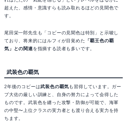
超えた、感情・意識すらも読み取れるほどの見聞色で
す。
尾田栄一郎先生も「コビーの見聞色は特別」と示唆し
ており、将来的にはルフィが目覚めた
「覇王色の覇
気」との関連
を指摘する読者も多いです。
武装色の覇気
2年後のコビーは
武装色の覇気
も習得しています。ガー
プ大佐の厳しい訓練と、自身の努力によって会得した
ものです。武装色を纏った攻撃・防御が可能で、海軍
の中堅〜上位クラスの実力者とも渡り合える実力を持
ちます。