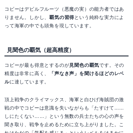
コビーはデビルフルーツ（悪魔の実）の能力者ではあ
りません。しかし、
覇気の習得
という純粋な実力によ
って海軍の中でも頭角を現しています。
見聞色の覇気（超高精度）
コビーが最も得意とするのが
見聞色の覇気
です。その
精度は非常に高く、
「声なき声」を聞けるほどのレベ
ル
に達しています。
頂上戦争のクライマックス、海軍と白ひげ海賊団の激
戦の中でコビーは意識を失いながらも「たすけて……
しにたくない……」という無数の兵士たちの心の声を
聞き取り、戦争を止めるために立ち上がりました。こ
れはただの「気配を感じる」というレベルをはるかに