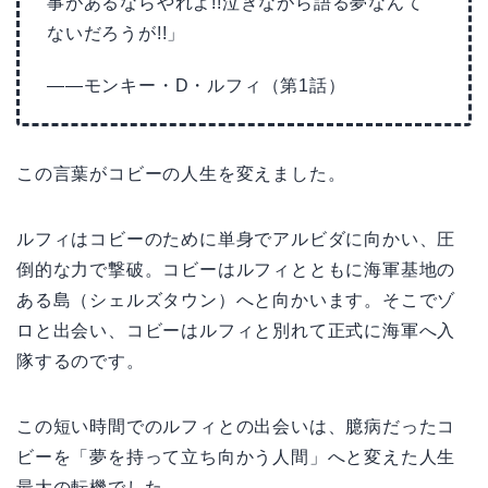
事があるならやれよ!!泣きながら語る夢なんて
ないだろうが!!」
——モンキー・D・ルフィ（第1話）
この言葉がコビーの人生を変えました。
ルフィはコビーのために単身でアルビダに向かい、圧
倒的な力で撃破。コビーはルフィとともに海軍基地の
ある島（シェルズタウン）へと向かいます。そこでゾ
ロと出会い、コビーはルフィと別れて正式に海軍へ入
隊するのです。
この短い時間でのルフィとの出会いは、臆病だったコ
ビーを「夢を持って立ち向かう人間」へと変えた人生
最大の転機でした。