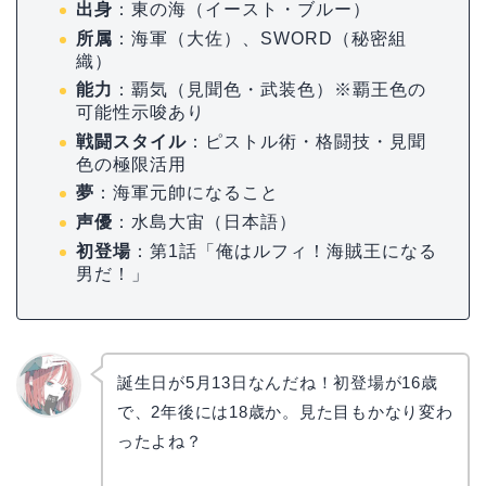
出身
：東の海（イースト・ブルー）
所属
：海軍（大佐）、SWORD（秘密組
織）
能力
：覇気（見聞色・武装色）※覇王色の
可能性示唆あり
戦闘スタイル
：ピストル術・格闘技・見聞
色の極限活用
夢
：海軍元帥になること
声優
：水島大宙（日本語）
初登場
：第1話「俺はルフィ！海賊王になる
男だ！」
誕生日が5月13日なんだね！初登場が16歳
で、2年後には18歳か。見た目もかなり変わ
リョウ
コ
ったよね？