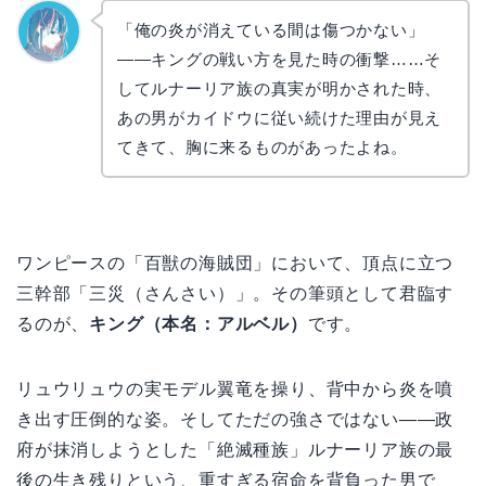
「俺の炎が消えている間は傷つかない」
——キングの戦い方を見た時の衝撃……そ
なぎさ
してルナーリア族の真実が明かされた時、
あの男がカイドウに従い続けた理由が見え
てきて、胸に来るものがあったよね。
ワンピースの「百獣の海賊団」において、頂点に立つ
三幹部「三災（さんさい）」。その筆頭として君臨す
るのが、
キング（本名：アルベル）
です。
リュウリュウの実モデル翼竜を操り、背中から炎を噴
き出す圧倒的な姿。そしてただの強さではない——政
府が抹消しようとした「絶滅種族」ルナーリア族の最
後の生き残りという、重すぎる宿命を背負った男で