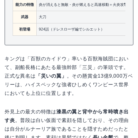
能力の特徴
炎が消えると無敵・炎が燃えると高速移動＋火炎攻撃
武器
大刀
初登場
924話（ドレスローザ編でシルエット）
キングは「百獣のカイドウ」率いる百獣海賊団におい
て、副船長格にあたる最強幹部「三災」の筆頭です。
正式な異名は
「災いの翼」
。その懸賞金13億9,000万ベ
リーは、ハイスペックな強者ひしめくワンピース世界
においても上位に位置します。
外見上の最大の特徴は
漆黒の翼と背中から常時噴き出
す炎
。普段は白い仮面で素顔を隠しており、その理由
は自分がルナーリア族であることを隠すためだったと
後に判明します。素顔は黒髪ではなく
長い金髪
で、整