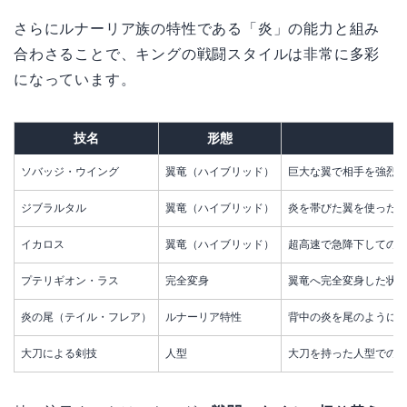
さらにルナーリア族の特性である「炎」の能力と組み
合わさることで、キングの戦闘スタイルは非常に多彩
になっています。
技名
形態
ソバッジ・ウイング
翼竜（ハイブリッド）
巨大な翼で相手を強烈
ジブラルタル
翼竜（ハイブリッド）
炎を帯びた翼を使った
イカロス
翼竜（ハイブリッド）
超高速で急降下しての
プテリギオン・ラス
完全変身
翼竜へ完全変身した状
炎の尾（テイル・フレア）
ルナーリア特性
背中の炎を尾のように
大刀による剣技
人型
大刀を持った人型での