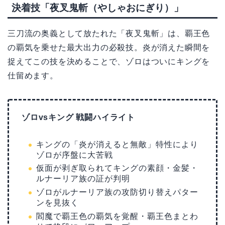
決着技「夜叉鬼斬（やしゃおにぎり）」
三刀流の奥義として放たれた「夜叉鬼斬」は、覇王色
の覇気を乗せた最大出力の必殺技。炎が消えた瞬間を
捉えてこの技を決めることで、ゾロはついにキングを
仕留めます。
ゾロvsキング 戦闘ハイライト
キングの「炎が消えると無敵」特性により
ゾロが序盤に大苦戦
仮面が剥ぎ取られてキングの素顔・金髪・
ルナーリア族の証が判明
ゾロがルナーリア族の攻防切り替えパター
ンを見抜く
閻魔で覇王色の覇気を覚醒・覇王色まとわ