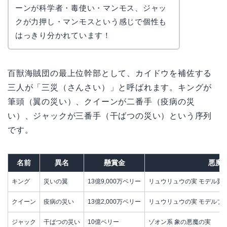
かえで
ーンが科学者・毒使い・マンモス、ジャッ
クが力押し・マンモスという感じで個性も
はっきり分かれています！
百獣海賊団の最上位幹部として、カイドウを補佐する
三人が「三災（さんさい）」と呼ばれます。キングが
筆頭（翼の災い）、クイーンが二番手（疫病の災
い）、ジャックが三番手（干ばつの災い）という序列
です。
名前
異名
懸賞金
悪魔
キング
災いの翼
13億9,000万ベリー
リュウリュウの実 モデル翼
クイーン
疫病の災い
13億2,000万ベリー
リュウリュウの実 モデルブ
ジャック
干ばつの災い
10億ベリー
ゾオン系 象の悪魔の実