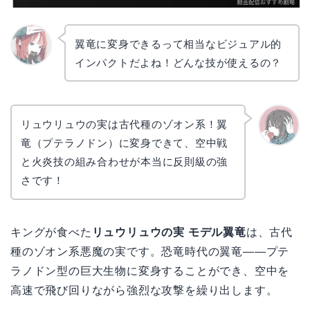
翼竜に変身できるって相当なビジュアル的
インパクトだよね！どんな技が使えるの？
リョウ
コ
リュウリュウの実は古代種のゾオン系！翼
竜（プテラノドン）に変身できて、空中戦
かえで
と火炎技の組み合わせが本当に反則級の強
さです！
キングが食べた
リュウリュウの実 モデル翼竜
は、古代
種のゾオン系悪魔の実です。恐竜時代の翼竜——プテ
ラノドン型の巨大生物に変身することができ、空中を
高速で飛び回りながら強烈な攻撃を繰り出します。