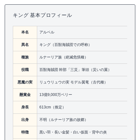
キング 基本プロフィール
本名
アルベル
異名
キング（百獣海賊団での呼称）
種族
ルナーリア族（絶滅危惧種）
役職
百獣海賊団 幹部「三災」筆頭（災いの翼）
悪魔の実
リュウリュウの実 モデル翼竜（古代種）
懸賞金
13億9,000万ベリー
身長
613cm（推定）
出身
不明（ルナーリア族の故郷）
特徴
黒い羽・長い金髪・白い仮面・背中の炎