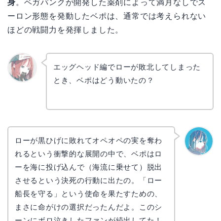
身
。ベガパンクが開発した薬剤によって満月なしでス
ーロン形態を発動したベポは、通常では考えられない
ほどの戦闘力を発揮しました。
エッグヘッド編でローが敗北してしまった
とき、ベポはどう動いたの？
リョウ
コ
ローが黒ひげに敗れてオペオペの実を奪わ
れるという衝撃的な展開の中で、ベポはロ
なぎさ
ーを海に投げ込んで（海流に乗せて）脱出
させるという決死の行動に出たの。「ロー
船長を守る」という使命を果たすための、
まさに命がけの選択だったんだよ。このシ
ーンにボロ泣きしたファンが続出してた！