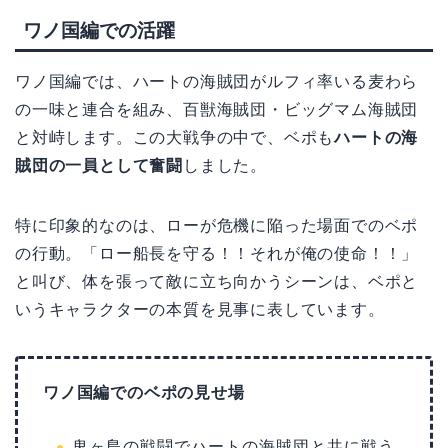
ワノ国編での活躍
ワノ国編では、ハートの海賊団がルフィ率いる麦わら
の一味と連合を組み、百獣海賊団・ビッグマム海賊団
と対峙します。この大戦争の中で、ベポも
ハートの海
賊団の一員として奮闘
しました。
特に印象的なのは、ローが危機に陥った場面でのベポ
の行動。「ロー船長を守る！！それが俺の使命！！」
と叫び、体を張って敵に立ち向かうシーンは、ベポと
いうキャラクターの本質を見事に表しています。
ワノ国編でのベポの見せ場
鬼ヶ島の戦闘でハートの海賊団と共に戦う