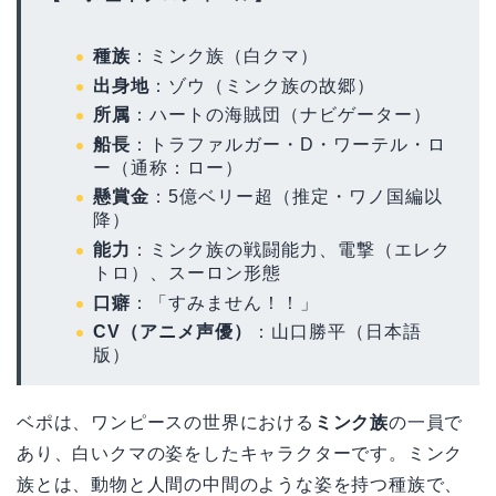
種族
：ミンク族（白クマ）
出身地
：ゾウ（ミンク族の故郷）
所属
：ハートの海賊団（ナビゲーター）
船長
：トラファルガー・D・ワーテル・ロ
ー（通称：ロー）
懸賞金
：5億ベリー超（推定・ワノ国編以
降）
能力
：ミンク族の戦闘能力、電撃（エレク
トロ）、スーロン形態
口癖
：「すみません！！」
CV（アニメ声優）
：山口勝平（日本語
版）
ベポは、ワンピースの世界における
ミンク族
の一員で
あり、白いクマの姿をしたキャラクターです。ミンク
族とは、動物と人間の中間のような姿を持つ種族で、