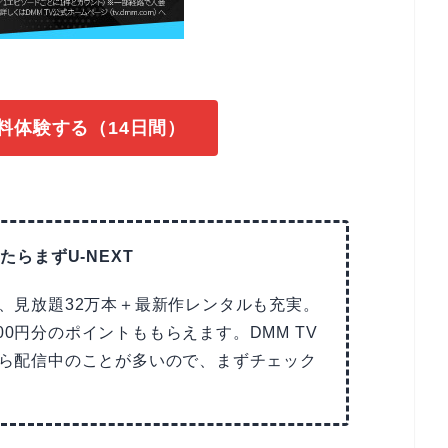
無料体験する（14日間）
たらまずU-NEXT
で、見放題32万本＋最新作レンタルも充実。
00円分のポイントももらえます。DMM TV
Tなら配信中のことが多いので、まずチェック