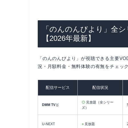
「のんのんびより」全シ
【2026年最新】
「のんのんびより」が視聴できる主要VO
況・月額料金・無料体験の有無をチェッ
配信サービス
配信状況
◎
見放題（全シリー
DMM TV
🥇
ズ）
U-NEXT
○
見放題