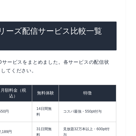
リーズ配信サービス比較一覧
Dサービスをまとめました。各サービスの配信状
クしてください。
月額料金（税
無料体験
特徴
込）
14日間無
550円
コスパ最強・550pt付与
料
31日間無
見放題32万本以上・600pt付
2,189円
料
与