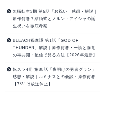
無職転生3期 第5話「お祝い」感想・解説｜
原作何巻？結婚式とノルン・アイシャの誕
生祝いを徹底考察
BLEACH禍進譚 第1話「GOD OF
THUNDER」解説｜原作何巻・一護と雨竜
の再共闘・配信で見る方法【2026年最新】
転スラ4期 第88話「夜明けの勇者グラン」
感想・解説｜ルミナスとの会談・原作何巻
【7/31は放送休止】