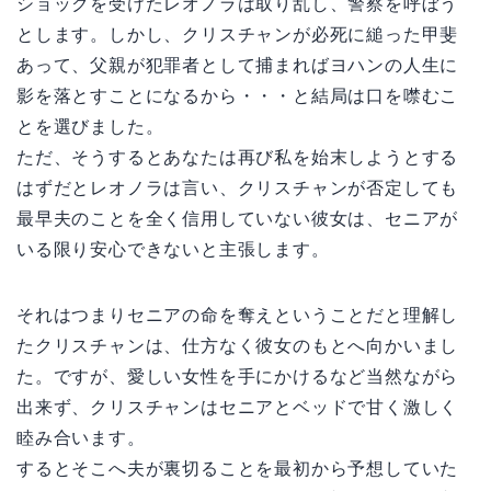
ショックを受けたレオノラは取り乱し、警察を呼ぼう
とします。しかし、クリスチャンが必死に縋った甲斐
あって、父親が犯罪者として捕まればヨハンの人生に
影を落とすことになるから・・・と結局は口を噤むこ
とを選びました。
ただ、そうするとあなたは再び私を始末しようとする
はずだとレオノラは言い、クリスチャンが否定しても
最早夫のことを全く信用していない彼女は、セニアが
いる限り安心できないと主張します。
それはつまりセニアの命を奪えということだと理解し
たクリスチャンは、仕方なく彼女のもとへ向かいまし
た。ですが、愛しい女性を手にかけるなど当然ながら
出来ず、クリスチャンはセニアとベッドで甘く激しく
睦み合います。
するとそこへ夫が裏切ることを最初から予想していた