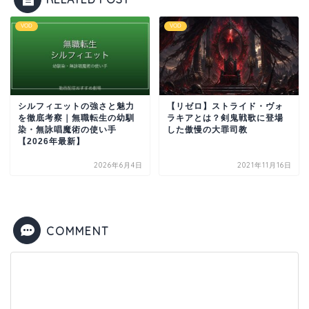
VOD
VOD
シルフィエットの強さと魅力
【リゼロ】ストライド・ヴォ
を徹底考察｜無職転生の幼馴
ラキアとは？剣鬼戦歌に登場
染・無詠唱魔術の使い手
した傲慢の大罪司教
【2026年最新】
2026年6月4日
2021年11月16日
COMMENT