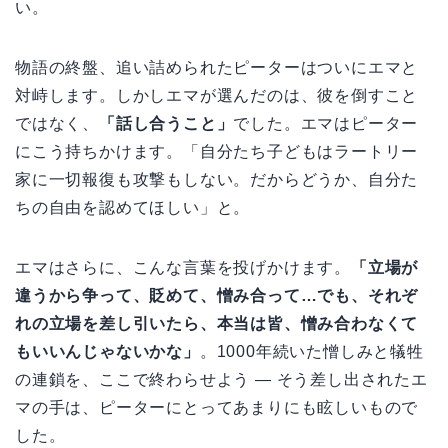
い。
物語の終盤、追い詰められたピーターはついにエマと
対峙します。しかしエマが選んだのは、彼を倒すこと
ではなく、
「話し合うこと」
でした。エマはピーター
にこう持ちかけます。「自分たち子どもはラートリー
家に一切報復も攻撃もしない。だからどうか、自分た
ちの自由を認めてほしい」と。
エマはさらに、こんな言葉を投げかけます。
「立場が
違うから争って、貶めて、憎み合って…でも、それぞ
れの立場を差し引いたら、本当は皆、憎み合わなくて
もいいんじゃないかな」
。1000年続いた憎しみと犠牲
の連鎖を、ここで終わらせよう — そう差し出されたエ
マの手は、ピーターにとってあまりにも眩しいもので
した。