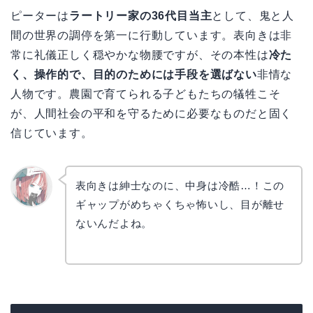
ピーターは
ラートリー家の36代目当主
として、鬼と人
間の世界の調停を第一に行動しています。表向きは非
常に礼儀正しく穏やかな物腰ですが、その本性は
冷た
く、操作的で、目的のためには手段を選ばない
非情な
人物です。農園で育てられる子どもたちの犠牲こそ
が、人間社会の平和を守るために必要なものだと固く
信じています。
表向きは紳士なのに、中身は冷酷…！この
ギャップがめちゃくちゃ怖いし、目が離せ
リョウ
コ
ないんだよね。