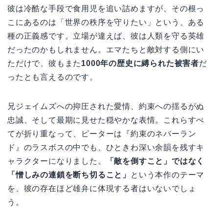
彼は冷酷な手段で食用児を追い詰めますが、その根っ
こにあるのは「世界の秩序を守りたい」という、ある
種の正義感です。立場が違えば、彼は人類を守る英雄
だったのかもしれません。エマたちと敵対する側にい
ただけで、彼もまた
1000年の歴史に縛られた被害者
だ
ったとも言えるのです。
兄ジェイムズへの抑圧された愛情、約束への揺るがぬ
忠誠、そして最期に見せた穏やかな表情。これらすべ
てが折り重なって、ピーターは『約束のネバーラン
ド』のラスボスの中でも、ひときわ深い余韻を残すキ
ャラクターになりました。
「敵を倒すこと」ではなく
「憎しみの連鎖を断ち切ること」
という本作のテーマ
を、彼の存在ほど雄弁に体現する者はいないでしょ
う。