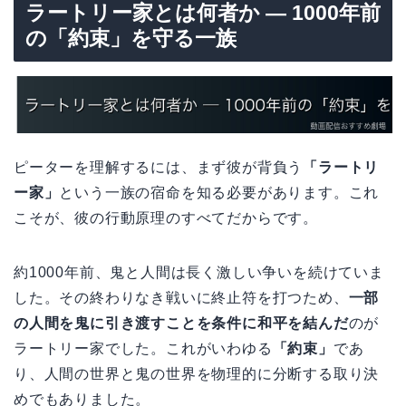
ラートリー家とは何者か — 1000年前
の「約束」を守る一族
ピーターを理解するには、まず彼が背負う
「ラートリ
ー家」
という一族の宿命を知る必要があります。これ
こそが、彼の行動原理のすべてだからです。
約1000年前、鬼と人間は長く激しい争いを続けていま
した。その終わりなき戦いに終止符を打つため、
一部
の人間を鬼に引き渡すことを条件に和平を結んだ
のが
ラートリー家でした。これがいわゆる
「約束」
であ
り、人間の世界と鬼の世界を物理的に分断する取り決
めでもありました。