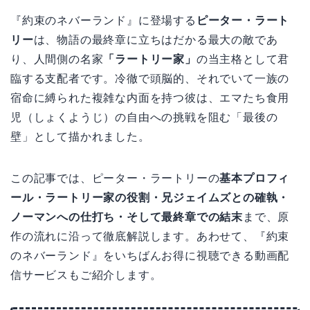
『約束のネバーランド』に登場する
ピーター・ラート
リー
は、物語の最終章に立ちはだかる最大の敵であ
り、人間側の名家
「ラートリー家」
の当主格として君
臨する支配者です。冷徹で頭脳的、それでいて一族の
宿命に縛られた複雑な内面を持つ彼は、エマたち食用
児（しょくようじ）の自由への挑戦を阻む「最後の
壁」として描かれました。
この記事では、ピーター・ラートリーの
基本プロフィ
ール・ラートリー家の役割・兄ジェイムズとの確執・
ノーマンへの仕打ち・そして最終章での結末
まで、原
作の流れに沿って徹底解説します。あわせて、『約束
のネバーランド』をいちばんお得に視聴できる動画配
信サービスもご紹介します。