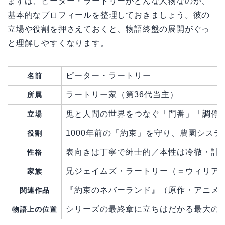
まずは、ピーター・ラートリーがどんな人物なのか、
基本的なプロフィールを整理しておきましょう。彼の
立場や役割を押さえておくと、物語終盤の展開がぐっ
と理解しやすくなります。
ピーター・ラートリー
名前
ラートリー家（第36代当主）
所属
鬼と人間の世界をつなぐ「門番」「調停
立場
1000年前の「約束」を守り、農園シス
役割
表向きは丁寧で紳士的／本性は冷徹・計
性格
兄ジェイムズ・ラートリー（＝ウィリア
家族
『約束のネバーランド』（原作・アニメSe
関連作品
シリーズの最終章に立ちはだかる最大の
物語上の位置