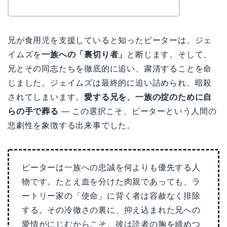
兄が食用児を支援していると知ったピーターは、ジェ
イムズを
一族への「裏切り者」
と断じます。そして、
兄とその同志たちを徹底的に追い、粛清することを命
じました。ジェイムズは最終的に追い詰められ、暗殺
されてしまいます。
愛する兄を、一族の掟のために自
らの手で葬る
— この選択こそ、ピーターという人間の
悲劇性を象徴する出来事でした。
ピーターは一族への忠誠を何よりも優先する人
物です。たとえ血を分けた肉親であっても、ラ
ートリー家の「使命」に背く者は容赦なく排除
する。その冷徹さの裏に、抑え込まれた兄への
愛情がにじむからこそ、彼は読者の胸を締めつ