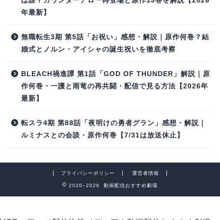
は誰？カウンターアロー再登場と原作13巻を解説【2026
年最新】
無職転生3期 第5話「お祝い」感想・解説｜原作何巻？結
婚式とノルン・アイシャの誕生祝いを徹底考察
BLEACH禍進譚 第1話「GOD OF THUNDER」解説｜原
作何巻・一護と雨竜の再共闘・配信で見る方法【2026年
最新】
転スラ4期 第88話「夜明けの勇者グラン」感想・解説｜
ルミナスとの会談・原作何巻【7/31は放送休止】
プライバシーポリシー
運営者情報
2020–2026 動画配信おすすめ劇場