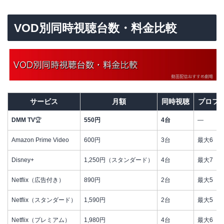
VOD別同時視聴台数・料金比較
サービス
月額
同時視聴
プロフ
DMM TV
🏆
550円
4台
—
Amazon Prime Video
600円
3台
最大6
Disney+
1,250円（スタンダード）
4台
最大7
Netflix（広告付き）
890円
2台
最大5
Netflix（スタンダード）
1,590円
2台
最大5
Netflix（プレミアム）
1,980円
4台
最大6