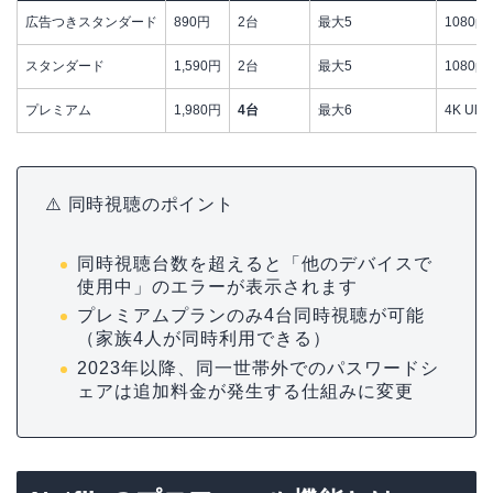
広告つきスタンダード
890円
2台
最大5
1080
スタンダード
1,590円
2台
最大5
1080p
プレミアム
1,980円
4台
最大6
4K Ultr
⚠️ 同時視聴のポイント
同時視聴台数を超えると「他のデバイスで
使用中」のエラーが表示されます
プレミアムプランのみ4台同時視聴が可能
（家族4人が同時利用できる）
2023年以降、同一世帯外でのパスワードシ
ェアは追加料金が発生する仕組みに変更