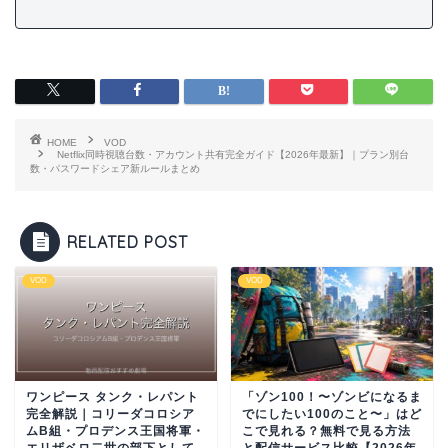
HOME
VOD
Netflix同時視聴台数・アカウント共有完全ガイド【2026年最新】｜プラン別台
数・パスワードシェア新ルールまとめ
RELATED POST
VOD
VOD
ワンピース タンク・レパント
「ゾン100！〜ゾンビになるま
完全解説｜コリーダコロシア
でにしたい100のこと〜」はど
ムB組・プロデンス王国将軍・
こで見れる？無料で見る方法