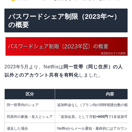
パスワードシェア制限（2023年〜）
の概要
2023年5月より、Netflixは
同一世帯（同じ住所）の人
以外とのアカウント共有を有料化
しました。
区分
内容
同一世帯内のシェア
追加料金なし（プラン内の同時視聴台数の範囲
同居外の家族・友人とシェア
「追加会員」として月額
+600円
で1名追加可能
違反した場合
Netflixからメール通知・最終的にはアカウン