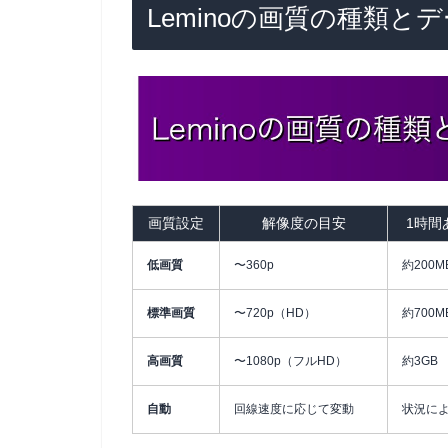
Leminoの画質の種類と
画質設定
解像度の目安
1時間
低画質
〜360p
約200M
標準画質
〜720p（HD）
約700M
高画質
〜1080p（フルHD）
約3GB
自動
回線速度に応じて変動
状況に