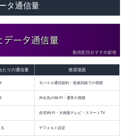
データ通信量
あたりの通信量
推奨場面
B
モバイル通信節約・低速回線での視聴
B
外出先のWi-Fi・通常の視聴
自宅Wi-Fi・大画面テレビ・スマートTV
よる
デフォルト設定