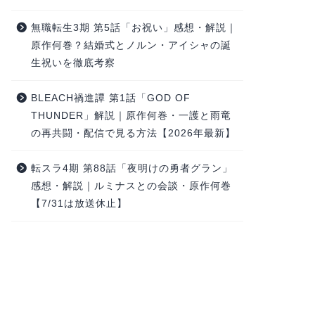
無職転生3期 第5話「お祝い」感想・解説｜
原作何巻？結婚式とノルン・アイシャの誕
生祝いを徹底考察
BLEACH禍進譚 第1話「GOD OF
THUNDER」解説｜原作何巻・一護と雨竜
の再共闘・配信で見る方法【2026年最新】
転スラ4期 第88話「夜明けの勇者グラン」
感想・解説｜ルミナスとの会談・原作何巻
【7/31は放送休止】