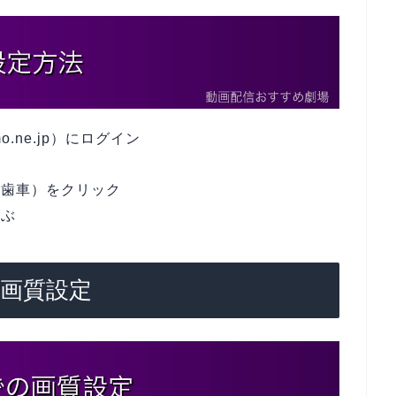
mo.ne.jp）にログイン
（歯車）をクリック
選ぶ
の画質設定