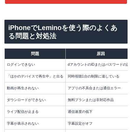
iPhoneでLeminoを使う際のよくあ
る問題と対処法
問題
原因
ログインできない
dアカウントのIDまたはパスワードの誤
「ほかのデバイスで再生中」と出る
同時視聴1台の制限に達している
動画が再生されない
アプリの不具合または通信エラー
ダウンロードができない
無料プランまたは非対応作品
ライブ配信が止まる
通信速度の低下
字幕が表示されない
字幕設定がオフ