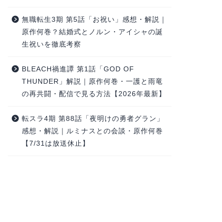
無職転生3期 第5話「お祝い」感想・解説｜
原作何巻？結婚式とノルン・アイシャの誕
生祝いを徹底考察
BLEACH禍進譚 第1話「GOD OF
THUNDER」解説｜原作何巻・一護と雨竜
の再共闘・配信で見る方法【2026年最新】
転スラ4期 第88話「夜明けの勇者グラン」
感想・解説｜ルミナスとの会談・原作何巻
【7/31は放送休止】