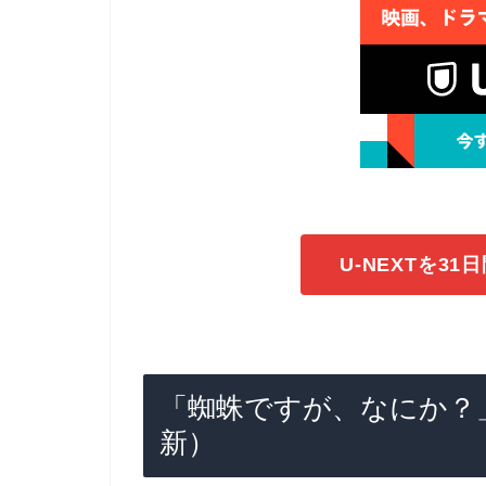
U-NEXTを3
「蜘蛛ですが、なにか？」
新）