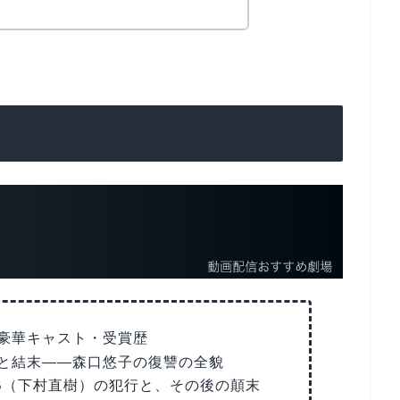
豪華キャスト・受賞歴
と結末——森口悠子の復讐の全貌
B（下村直樹）の犯行と、その後の顛末