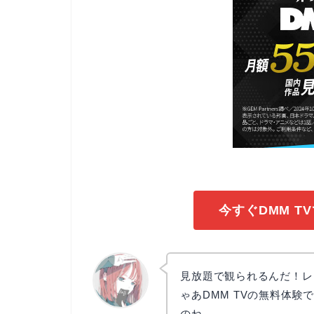
今すぐDMM T
見放題で観られるんだ！レ
ゃあDMM TVの無料体
のね。