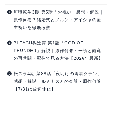
無職転生3期 第5話「お祝い」感想・解説｜
原作何巻？結婚式とノルン・アイシャの誕
生祝いを徹底考察
BLEACH禍進譚 第1話「GOD OF
THUNDER」解説｜原作何巻・一護と雨竜
の再共闘・配信で見る方法【2026年最新】
転スラ4期 第88話「夜明けの勇者グラン」
感想・解説｜ルミナスとの会談・原作何巻
【7/31は放送休止】