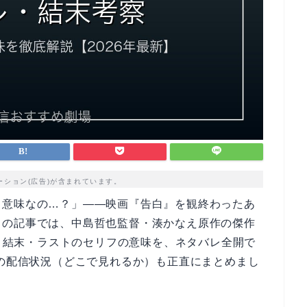
ーション(広告)が含まれています。
う意味なの…？」——映画『告白』を観終わったあ
この記事では、中島哲也監督・湊かなえ原作の傑作
じ・結末・ラストのセリフの意味を、ネタバレ全開で
新の配信状況（どこで見れるか）も正直にまとめまし