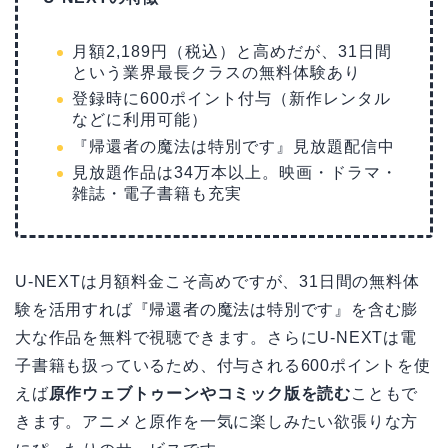
月額2,189円（税込）と高めだが、31日間
という業界最長クラスの無料体験あり
登録時に600ポイント付与（新作レンタル
などに利用可能）
『帰還者の魔法は特別です』見放題配信中
見放題作品は34万本以上。映画・ドラマ・
雑誌・電子書籍も充実
U-NEXTは月額料金こそ高めですが、31日間の無料体
験を活用すれば『帰還者の魔法は特別です』を含む膨
大な作品を無料で視聴できます。さらにU-NEXTは電
子書籍も扱っているため、付与される600ポイントを使
えば
原作ウェブトゥーンやコミック版を読む
こともで
きます。アニメと原作を一気に楽しみたい欲張りな方