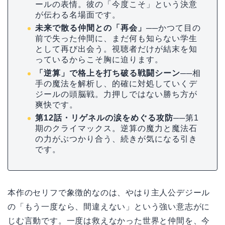
ールの表情。彼の「今度こそ」という決意
が伝わる名場面です。
未来で散る仲間との「再会」
──かつて目の
前で失った仲間に、まだ何も知らない学生
として再び出会う。視聴者だけが結末を知
っているからこそ胸に迫ります。
「逆算」で格上を打ち破る戦闘シーン
──相
手の魔法を解析し、的確に対処していくデ
ジールの頭脳戦。力押しではない勝ち方が
爽快です。
第12話・リゲネルの涙をめぐる攻防
──第1
期のクライマックス。逆算の魔力と魔法石
の力がぶつかり合う、続きが気になる引き
です。
本作のセリフで象徴的なのは、やはり主人公デジール
の「もう一度なら、間違えない」という強い意志がに
じむ言動です。一度は救えなかった世界と仲間を、今