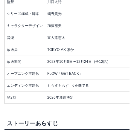
監督
川口太詩
シリーズ構成・脚本
鴻野貴光
キャラクターデザイン
加藤裕美
音楽
東大路憲太
放送局
TOKYO MX ほか
放送期間
2023年10月8日〜12月24日（全12話）
オープニング主題歌
FLOW「GET BACK」
エンディング主題歌
ももすももす「6を撫でる」
第2期
2026年放送決定
ストーリーあらすじ