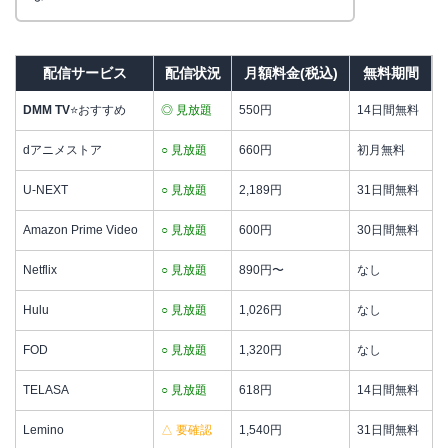
配信サービス
配信状況
月額料金(税込)
無料期間
DMM TV
⭐おすすめ
◎ 見放題
550円
14日間無料
dアニメストア
○ 見放題
660円
初月無料
U-NEXT
○ 見放題
2,189円
31日間無料
Amazon Prime Video
○ 見放題
600円
30日間無料
Netflix
○ 見放題
890円〜
なし
Hulu
○ 見放題
1,026円
なし
FOD
○ 見放題
1,320円
なし
TELASA
○ 見放題
618円
14日間無料
Lemino
△ 要確認
1,540円
31日間無料