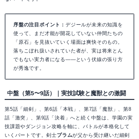
序盤の注目ポイント：
デジールが未来の知識を
使って、まだ才能が開花していない仲間たちの
「原石」を見抜いていく場面は爽快そのもの。
落ちこぼれ扱いされていた者が、実は将来とん
でもない実力者になる――という伏線の張り方
が秀逸です。
中盤（第5〜9話）｜実技試験と魔獣との激闘
第5話「細剣」、第6話「本戦」、第7話「魔獣」、第8
話「激突」、第9話「決着」へと続く中盤は、学園の実
技課題やダンジョン攻略を軸に、バトルが本格化して
いくパートです。剣士
プラム
が父から受け継いだ細剣