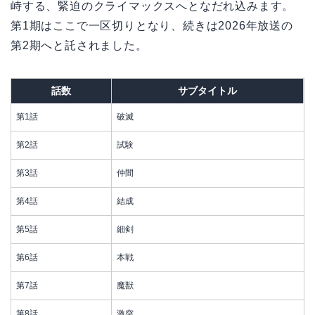
峙する、緊迫のクライマックスへとなだれ込みます。
第1期はここで一区切りとなり、続きは2026年放送の
第2期へと託されました。
話数
サブタイトル
第1話
破滅
第2話
試験
第3話
仲間
第4話
結成
第5話
細剣
第6話
本戦
第7話
魔獣
第8話
激突