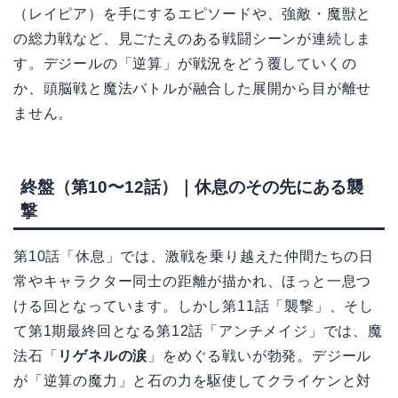
（レイピア）を手にするエピソードや、強敵・魔獣と
の総力戦など、見ごたえのある戦闘シーンが連続しま
す。デジールの「逆算」が戦況をどう覆していくの
か、頭脳戦と魔法バトルが融合した展開から目が離せ
ません。
終盤（第10〜12話）｜休息のその先にある襲
撃
第10話「休息」では、激戦を乗り越えた仲間たちの日
常やキャラクター同士の距離が描かれ、ほっと一息つ
ける回となっています。しかし第11話「襲撃」、そし
て第1期最終回となる第12話「アンチメイジ」では、魔
法石「
リゲネルの涙
」をめぐる戦いが勃発。デジール
が「逆算の魔力」と石の力を駆使してクライケンと対