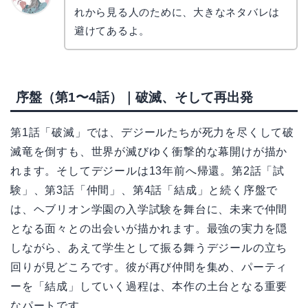
れから見る人のために、大きなネタバレは
かえで
避けてあるよ。
序盤（第1〜4話）｜破滅、そして再出発
第1話「破滅」では、デジールたちが死力を尽くして破
滅竜を倒すも、世界が滅びゆく衝撃的な幕開けが描か
れます。そしてデジールは13年前へ帰還。第2話「試
験」、第3話「仲間」、第4話「結成」と続く序盤で
は、ヘブリオン学園の入学試験を舞台に、未来で仲間
となる面々との出会いが描かれます。最強の実力を隠
しながら、あえて学生として振る舞うデジールの立ち
回りが見どころです。彼が再び仲間を集め、パーティ
ーを「結成」していく過程は、本作の土台となる重要
なパートです。