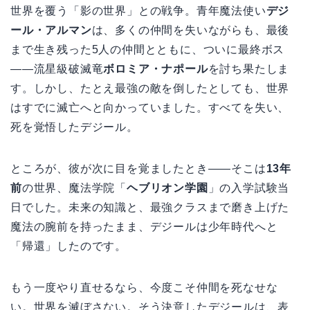
世界を覆う「影の世界」との戦争。青年魔法使い
デジ
ール・アルマン
は、多くの仲間を失いながらも、最後
まで生き残った5人の仲間とともに、ついに最終ボス
――流星級破滅竜
ボロミア・ナポール
を討ち果たしま
す。しかし、たとえ最強の敵を倒したとしても、世界
はすでに滅亡へと向かっていました。すべてを失い、
死を覚悟したデジール。
ところが、彼が次に目を覚ましたとき――そこは
13年
前
の世界、魔法学院「
ヘブリオン学園
」の入学試験当
日でした。未来の知識と、最強クラスまで磨き上げた
魔法の腕前を持ったまま、デジールは少年時代へと
「帰還」したのです。
もう一度やり直せるなら、今度こそ仲間を死なせな
い。世界を滅ぼさない。そう決意したデジールは、表