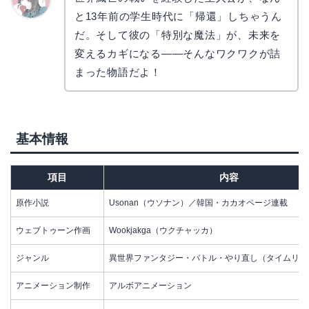
と13年前の学生時代に「帰還」しちゃうん
かえで
だ。そして彼の「特別な魔法」が、未来を
変えるカギになる――そんなワクワクが詰
まった物語だよ！
基本情報
項目
内容
原作小説
Usonan（ウソナン）／韓国・カカオページ連載
ウェブトゥーン作画
Wookjakga（ウクチャッカ）
ジャンル
異世界ファンタジー・バトル・やり直し（タイムリー
アニメーション制作
アルボアニメーション