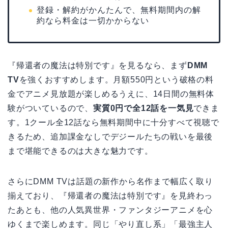
登録・解約がかんたんで、無料期間内の解
約なら料金は一切かからない
『帰還者の魔法は特別です』を見るなら、まず
DMM
TV
を強くおすすめします。月額550円という破格の料
金でアニメ見放題が楽しめるうえに、14日間の無料体
験がついているので、
実質0円で全12話を一気見
できま
す。1クール全12話なら無料期間中に十分すべて視聴で
きるため、追加課金なしでデジールたちの戦いを最後
まで堪能できるのは大きな魅力です。
さらにDMM TVは話題の新作から名作まで幅広く取り
揃えており、『帰還者の魔法は特別です』を見終わっ
たあとも、他の人気異世界・ファンタジーアニメを心
ゆくまで楽しめます。同じ「やり直し系」「最強主人