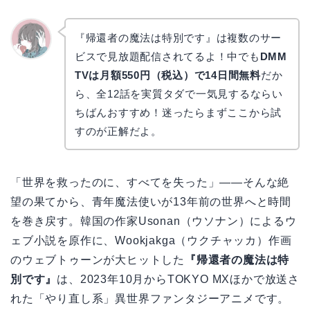
『帰還者の魔法は特別です』は複数のサー
ビスで見放題配信されてるよ！中でも
DMM
かえで
TVは月額550円（税込）で14日間無料
だか
ら、全12話を実質タダで一気見するならい
ちばんおすすめ！迷ったらまずここから試
すのが正解だよ。
「世界を救ったのに、すべてを失った」――そんな絶
望の果てから、青年魔法使いが13年前の世界へと時間
を巻き戻す。韓国の作家Usonan（ウソナン）によるウ
ェブ小説を原作に、Wookjakga（ウクチャッカ）作画
のウェブトゥーンが大ヒットした
『帰還者の魔法は特
別です』
は、2023年10月からTOKYO MXほかで放送さ
れた「やり直し系」異世界ファンタジーアニメです。