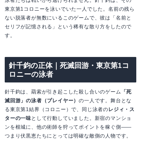
泳者たちは戦いから逃げられません。針千鈞は、その
東京第1コロニーを泳いでいた一人でした。名前の残ら
ない脱落者が無数にいるこのゲームで、彼は「名前と
セリフが記憶される」という稀有な散り方をしたので
す。
針千鈞の正体｜死滅回游・東京第1コ
ロニーの泳者
針千鈞は、羂索が引き起こした殺し合いのゲーム
「死
滅回游」の泳者（プレイヤー）
の一人です。舞台とな
る東京第1結界（コロニー）で、同じ泳者の
レジィ・ス
ターの一味
として行動していました。新宿のマンショ
ンを根城に、他の術師を狩ってポイントを稼ぐ側——
つまり伏黒恵たちにとっては明確な敵側の人物です。