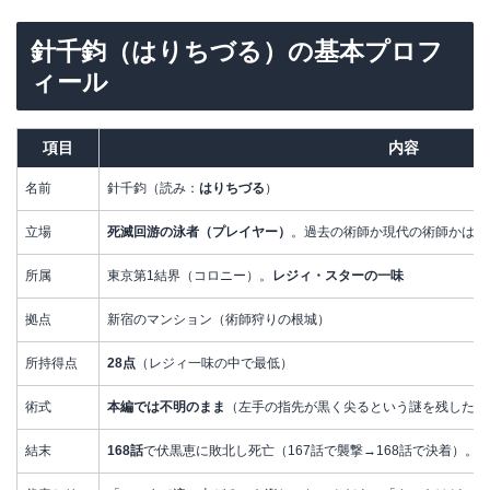
針千鈞（はりちづる）の基本プロフ
ィール
項目
内容
名前
針千鈞（読み：
はりちづる
）
立場
死滅回游の泳者（プレイヤー）
。過去の術師か現代の術師かは不
所属
東京第1結界（コロニー）。
レジィ・スターの一味
拠点
新宿のマンション（術師狩りの根城）
所持得点
28点
（レジィ一味の中で最低）
術式
本編では不明のまま
（左手の指先が黒く尖るという謎を残した）
結末
168話
で伏黒恵に敗北し死亡（167話で襲撃→168話で決着）。