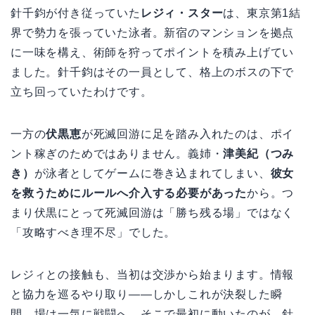
針千鈞が付き従っていた
レジィ・スター
は、東京第1結
界で勢力を張っていた泳者。新宿のマンションを拠点
に一味を構え、術師を狩ってポイントを積み上げてい
ました。針千鈞はその一員として、格上のボスの下で
立ち回っていたわけです。
一方の
伏黒恵
が死滅回游に足を踏み入れたのは、ポイ
ント稼ぎのためではありません。義姉・
津美紀（つみ
き）
が泳者としてゲームに巻き込まれてしまい、
彼女
を救うためにルールへ介入する必要があった
から。つ
まり伏黒にとって死滅回游は「勝ち残る場」ではなく
「攻略すべき理不尽」でした。
レジィとの接触も、当初は交渉から始まります。情報
と協力を巡るやり取り——しかしこれが決裂した瞬
間、場は一気に戦闘へ。そこで最初に動いたのが、針