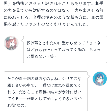
黒）を彷彿とさせると評されることもあります。相手
の力を見てから対応するのではなく、力を出させる前
に終わらせる。合理の極みのような勝ち方に、血の因
果を感じたファンも少なくありませんでした。
投げ落とされたのに壁から登って「さっき
はどぉもぉ〜」って戻ってくるの、ちょっ
リョウ
コ
と憎めない（笑）
そこが針千鈞の魅力なのよね。シリアスな
殺し合いの中で、一瞬だけ空気を緩めてく
なぎさ
れる。だからこそ直後の結末が余計に効い
てくる——作劇として実によくできた“やら
れ役”なの。