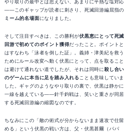
やり取りの最中とは思えない、あまりに平熱な塩対応
——このギャップが読者に刺さり、死滅回游編屈指の
ミーム的名場面
になりました。
そして注目すべきは、この勝利が
伏黒恵にとって死滅
回游で初めてのポイント獲得
だったこと。ポイントと
はすなわち「泳者を倒した証」。義姉・津美紀を救う
ためにルール改変へ動く伏黒にとって、点を取ること
は避けて通れない道でしたが、それは同時に
殺し合い
のゲームに本当に足を踏み入れる
ことも意味していま
した。ギャグのようなやり取りの裏で、伏黒は静かに
一線を越えている——針千鈞戦は、笑いと重さが同居
する死滅回游編の縮図なのです。
ちなみにこの「敵の術式が分からないまま速攻で仕留
める」という伏黒の戦い方は、父・伏黒甚爾（パパ