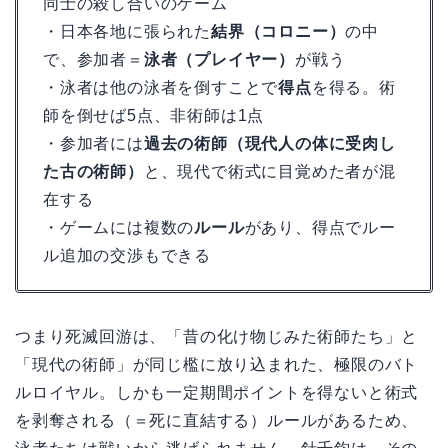
同士の殺し合いのゲーム
・日本各地に張られた
結界（コロニー）
の中
で、参加者＝
泳者（プレイヤー）
が戦う
・泳者は他の泳者を倒すことで
得点
を得る。術
師を倒せば5点、非術師は1点
・参加者には
過去の術師（現代人の体に受肉し
た古の術師）
と、現代で術式に目覚めた者が混
在する
・ゲームには複数の
ルール
があり、得点でルー
ル追加の交渉もできる
つまり死滅回游は、「昔の化け物じみた術師たち」と
「現代の術師」が同じ檻に放り込まれた、極限のバト
ルロイヤル。しかも一定期間ポイントを得ないと術式
を剥奪される（＝死に直結する）ルールがあるため、