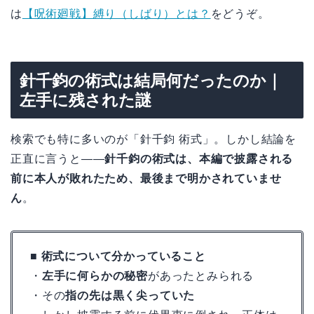
は
【呪術廻戦】縛り（しばり）とは？
をどうぞ。
針千鈞の術式は結局何だったのか｜
左手に残された謎
検索でも特に多いのが「針千鈞 術式」。しかし結論を
正直に言うと——
針千鈞の術式は、本編で披露される
前に本人が敗れたため、最後まで明かされていませ
ん
。
■ 術式について分かっていること
・
左手に何らかの秘密
があったとみられる
・その
指の先は黒く尖っていた