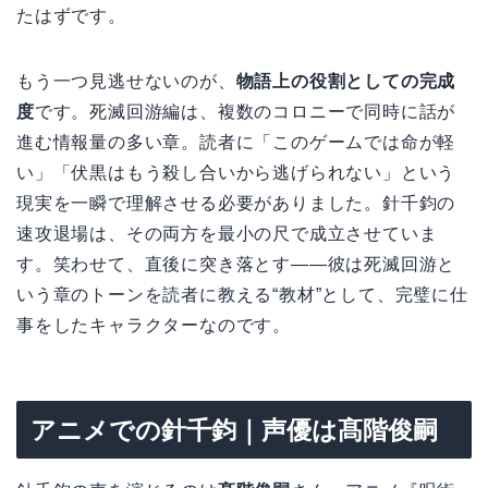
たはずです。
もう一つ見逃せないのが、
物語上の役割としての完成
度
です。死滅回游編は、複数のコロニーで同時に話が
進む情報量の多い章。読者に「このゲームでは命が軽
い」「伏黒はもう殺し合いから逃げられない」という
現実を一瞬で理解させる必要がありました。針千鈞の
速攻退場は、その両方を最小の尺で成立させていま
す。笑わせて、直後に突き落とす——彼は死滅回游と
いう章のトーンを読者に教える“教材”として、完璧に仕
事をしたキャラクターなのです。
アニメでの針千鈞｜声優は髙階俊嗣