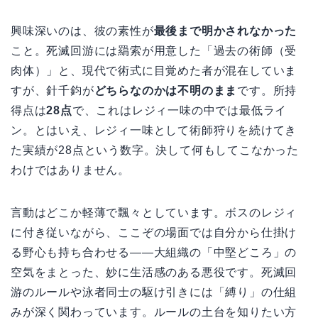
興味深いのは、彼の素性が
最後まで明かされなかった
こと。死滅回游には羂索が用意した「過去の術師（受
肉体）」と、現代で術式に目覚めた者が混在していま
すが、針千鈞が
どちらなのかは不明のまま
です。所持
得点は
28点
で、これはレジィ一味の中では最低ライ
ン。とはいえ、レジィ一味として術師狩りを続けてき
た実績が28点という数字。決して何もしてこなかった
わけではありません。
言動はどこか軽薄で飄々としています。ボスのレジィ
に付き従いながら、ここぞの場面では自分から仕掛け
る野心も持ち合わせる——大組織の「中堅どころ」の
空気をまとった、妙に生活感のある悪役です。死滅回
游のルールや泳者同士の駆け引きには「縛り」の仕組
みが深く関わっています。ルールの土台を知りたい方