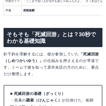
代表セリフ
「ここまで這い上がるのも楽じゃねぇんだよ」「さっきはどぉも
声優
髙階俊嗣
そもそも「死滅回游」とは？30秒で
わかる基礎知識
針千鈞を理解するには、彼が参加していた
「死滅回游
（しめつかいゆう）」
の仕組みを押さえるのが早道で
す。ミームで彼を知って原作未読の方のために、要点
だけ整理します。
■ 死滅回游の基礎（ざっくり）
・黒幕の
羂索（けんじゃく）
が仕掛けた、術師