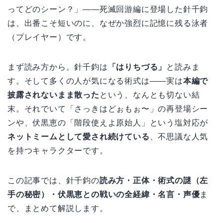
ってどのシーン？」——死滅回游編に登場した針千鈞
は、出番こそ短いのに、なぜか強烈に記憶に残る泳者
（プレイヤー）です。
まず読み方から。針千鈞は
「はりちづる」
と読みま
す。そして多くの人が気になる術式は——実は
本編で
披露されないまま散った
という、なんとも切ない結
末。それでいて「さっきはどぉもぉ〜」の再登場シー
ンや、伏黒恵の「階段使えよ原始人」という塩対応が
ネットミームとして愛され続けている
、不思議な人気
を持つキャラクターです。
この記事では、針千鈞の
読み方・正体・術式の謎（左
手の秘密）・伏黒恵との戦いの全経緯・名言・声優
ま
で、まとめて解説します。