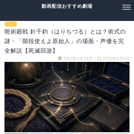
動画配信おすすめ劇場
VOD
呪術廻戦 針千鈞（はりちづる）とは？術式の
謎・「階段使えよ原始人」の場面・声優を完
全解説【死滅回游】
2022年2月14日
/
2026年8月6日