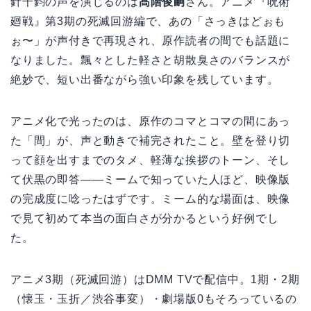
針千鈞の声を演じるのは
髙階俊嗣
さん。アニメ『呪術
廻戦』第3期の死滅回游編で、あの「さっきはどぉも
ぉ〜」が声付きで再現され、原作読者の間でも話題に
なりました。飄々とした軽さと胡散臭さのバランスが
絶妙で、短い出番ながら強い印象を残しています。
アニメ化で光ったのは、原作のコマとコマの間にあっ
た「間」が、声と動きで補完されたこと。壁を登り切
って顔を出すまでのタメ、軽薄な挨拶のトーン、そし
て伏黒の即答——ミームで知っていた人ほど、映像版
の完成度に唸ったはずです。ミーム的な場面は、映像
で見て初めて本当の面白さが分かるという好例でし
た。
アニメ3期（死滅回游）はDMM TVで配信中。1期・2期
（懐玉・玉折／渋谷事変）・劇場版0もそろっているの