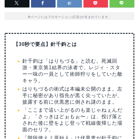
本ページにはプロモーション(広告)が含まれています。
【30秒で要点】針千鈞とは
針千鈞は「はりちづる」と読む。死滅回
游・東京第1結界の泳者で、レジィ・スタ
ー一味の一員として術師狩りをしていた敵
キャラ。
はりちづるの術式は本編未公開のまま。左
手に秘密があり指先が黒く尖っていたが、
披露する前に伏黒恵に倒され謎のまま。
「ここまで這い上がるのも楽じゃねぇんだ
よ」「さっきはどぉもぉ〜」は、投げ落と
された後に壁をよじ登って戦線復帰した場
面のセリフ。
「階段使えよ原始人」は伏黒恵が針千鈞に