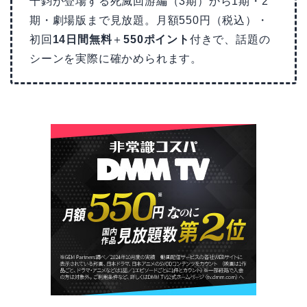
千鈞が登場する死滅回游編（3期）から1期・2
期・劇場版まで見放題。月額550円（税込）・
初回
14日間無料
＋
550ポイント
付きで、話題の
シーンを実際に確かめられます。