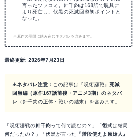
言ったツッコミ。針千鈞は168話で呪具に
より死亡し、伏黒の死滅回游初ポイントと
なった。
※原作の展開に踏み込むネタバレを含みます。
最終更新: 2026年7月23日
⚠️ネタバレ注意：
この記事は『呪術廻戦』
死滅
回游編（原作167話前後・アニメ3期）のネタバ
レ
（針千鈞の正体・戦いの結末）を含みます。
「呪術廻戦の
針千鈞
って何て読むの？」「
術式
は結局
何だったの？」「伏黒が言った
『階段使えよ原始人』