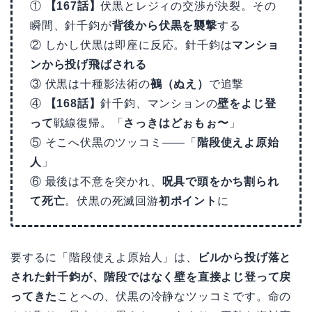
①
【167話】
伏黒とレジィの交渉が決裂。その
瞬間、針千鈞が
背後から伏黒を襲撃
する
② しかし伏黒は即座に反応。針千鈞は
マンショ
ンから投げ飛ばされる
③ 伏黒は十種影法術の
鵺（ぬえ）
で追撃
④
【168話】
針千鈞、マンションの
壁をよじ登
って
戦線復帰。「
さっきはどぉもぉ〜
」
⑤ そこへ伏黒のツッコミ——「
階段使えよ原始
人
」
⑥ 最後は不意を突かれ、
呪具で頭をかち割られ
て死亡
。伏黒の死滅回游
初ポイント
に
要するに「階段使えよ原始人」は、
ビルから投げ落と
された針千鈞が、階段ではなく壁を直接よじ登って戻
ってきた
ことへの、伏黒の冷静なツッコミです。命の