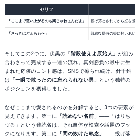
セリフ
「ここまで這い上がるのも楽じゃねぇんだよ」
投げ落とされてから壁を登り
「さっきはどぉもぉ〜」
戦線復帰時の妙に軽いあいさ
そしてこの2つに、伏黒の
「階段使えよ原始人」
が組み
合わさって完成する一連の流れ。真剣勝負の最中に生
まれた奇跡のコント感は、SNSで擦られ続け、針千鈞
は
「一瞬で散ったのに忘れられない男」
という独特の
ポジションを獲得しました。
なぜここまで愛されるのかを分解すると、3つの要素が
見えてきます。第一に
「読めない名前」
——「はりち
づる」という難読名は、それ自体が検索や話題のフッ
クになります。第二に
「間の抜けた執念」
——投げ落