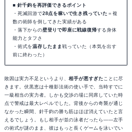
■ 針千鈞を再評価できるポイント
・死滅回游で
28点を稼いで生き残っていた
＝複
数の術師を倒してきた実績がある
・落下からの
壁登りで即座に戦線復帰
する身体
能力とタフさ
・術式を
温存したまま
戦っていた（本気を出す
前に終わった）
敗因は実力不足というより、
相手が悪すぎた
ことに尽
きます。伏黒恵は十種影法術の使い手で、当時すでに
一級相当の実力者。しかも交渉の場に同席していた時
点で警戒は最大レベルでした。背後からの奇襲が通じ
なかった瞬間、針千鈞の勝ち筋はほぼ消えていたと言
えるでしょう。もし相手が並の泳者だったら——左手
の術式が謎のまま、彼はもっと長くゲームを泳いでい