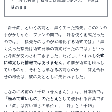
・しかし披露する前に伏黒恵に倒され、正体は
謎のまま
「針千鈞」という名前と、黒く尖った指先。この2つの
手がかりから、ファンの間では「針を使う術式だった
のでは」「指先そのものが武器化する術式では」「黒
く尖った指先は術式発動の前兆だったのでは」といっ
た考察が交わされてきました。ただし、いずれも
公式
に確定した情報ではありません
。名前が術式を暗示し
ているのか、それとも単なる名前なのか——答え合わ
せの機会は、彼の死とともに失われました。
ちなみに名前の「千鈞（せんきん）」は、日本語では
「極めて重いもの」のたとえ
として使われる言葉です
（「鈞」は古い重さの単位）。「針」と「千鈞」——