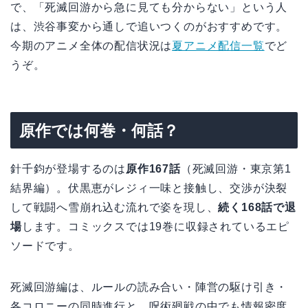
で、「死滅回游から急に見ても分からない」という人
は、渋谷事変から通しで追いつくのがおすすめです。
今期のアニメ全体の配信状況は
夏アニメ配信一覧
でど
うぞ。
原作では何巻・何話？
針千鈞が登場するのは
原作167話
（死滅回游・東京第1
結界編）。伏黒恵がレジィ一味と接触し、交渉が決裂
して戦闘へ雪崩れ込む流れで姿を現し、
続く168話で退
場
します。コミックスでは19巻に収録されているエピ
ソードです。
死滅回游編は、ルールの読み合い・陣営の駆け引き・
各コロニーの同時進行と、呪術廻戦の中でも情報密度