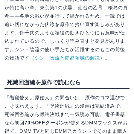
が特に高い章。東京第1の伏黒、仙台の乙骨、桜島の真
希——各地の戦いが並行して描かれるため、一読では
追い切れなかった伏線を原作で拾い直す楽しみがあり
ます。針千鈞のような端役の動きひとつにも意味が仕
込まれているので、じっくり読み直すと発見がありま
す。シン・陰流の使い手たちが活躍するのもこの前後
の物語です（
シン・陰流と簡易領域の解説
）。
死滅回游編を原作で読むなら
「階段使えよ原始人」の間合いは、原作のコマ運びで
こそ味わえます。『呪術廻戦』の漫画は完結済みで、
死滅回游編から最終決戦まで一気読み可能。電子書籍
なら初回
70%OFFクーポン
が使えるDMMブックスがお
得で、DMM TVと同じDMMアカウントでそのまま購入